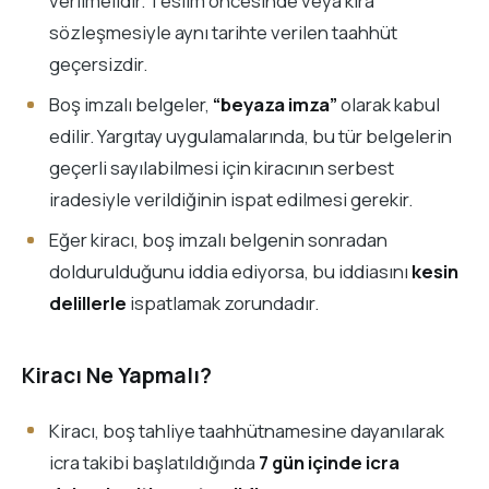
verilmelidir. Teslim öncesinde veya kira
sözleşmesiyle aynı tarihte verilen taahhüt
geçersizdir.
Boş imzalı belgeler,
“beyaza imza”
olarak kabul
edilir. Yargıtay uygulamalarında, bu tür belgelerin
geçerli sayılabilmesi için kiracının serbest
iradesiyle verildiğinin ispat edilmesi gerekir.
Eğer kiracı, boş imzalı belgenin sonradan
doldurulduğunu iddia ediyorsa, bu iddiasını
kesin
delillerle
ispatlamak zorundadır.
Kiracı Ne Yapmalı?
Kiracı, boş tahliye taahhütnamesine dayanılarak
icra takibi başlatıldığında
7 gün içinde icra