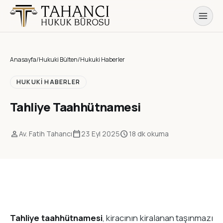
Anasayfa
/
Hukuki Bülten
/
Hukuki Haberler
HUKUKI HABERLER
Tahliye Taahhütnamesi
person
calendar_today
schedule
Av. Fatih Tahancı
23 Eyl 2025
18 dk okuma
Tahliye taahhütnamesi
, kiracının kiralanan taşınmazı