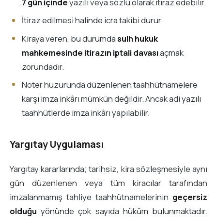
7 gün içinde
yazılı veya sözlü olarak itiraz edebilir.
İtiraz edilmesi halinde icra takibi durur.
Kiraya veren, bu durumda
sulh hukuk
mahkemesinde itirazın iptali davası
açmak
zorundadır.
Noter huzurunda düzenlenen taahhütnamelere
karşı imza inkârı mümkün değildir. Ancak adi yazılı
taahhütlerde imza inkârı yapılabilir.
Yargıtay Uygulaması
Yargıtay kararlarında; tarihsiz, kira sözleşmesiyle aynı
gün düzenlenen veya tüm kiracılar tarafından
imzalanmamış tahliye taahhütnamelerinin
geçersiz
olduğu
yönünde çok sayıda hüküm bulunmaktadır.