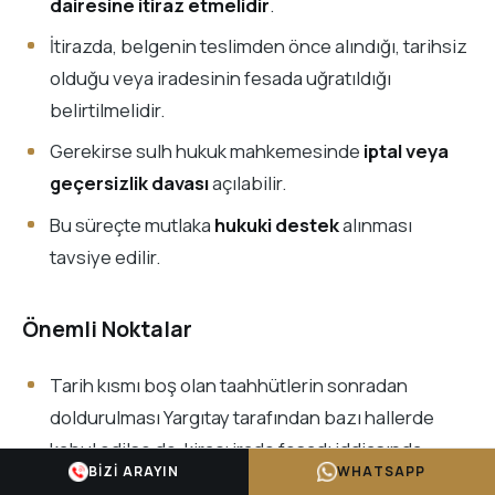
dairesine itiraz etmelidir
.
İtirazda, belgenin teslimden önce alındığı, tarihsiz
olduğu veya iradesinin fesada uğratıldığı
belirtilmelidir.
Gerekirse sulh hukuk mahkemesinde
iptal veya
geçersizlik davası
açılabilir.
Bu süreçte mutlaka
hukuki destek
alınması
tavsiye edilir.
Önemli Noktalar
Tarih kısmı boş olan taahhütlerin sonradan
doldurulması Yargıtay tarafından bazı hallerde
kabul edilse de, kiracı irade fesadı iddiasında
BIZI ARAYIN
WHATSAPP
bulunabilir.