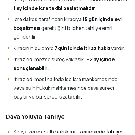
1 ay içinde icra takibi başlatmalıdır
.
İcra dairesi tarafından kiracıya
15 gün içinde evi
boşaltması
gerektiğini bildiren tahliye emri
gönderilir.
Kiracının bu emre
7 gün içinde itiraz hakkı
vardır.
İtiraz edilmezse süreç yaklaşık
1–2 ay içinde
sonuçlanabilir
.
İtiraz edilmesi halinde ise icra mahkemesinde
veya sulh hukuk mahkemesinde dava süreci
başlar ve bu, süreci uzatabilir.
Dava Yoluyla Tahliye
Kiraya veren, sulh hukuk mahkemesinde
tahliye