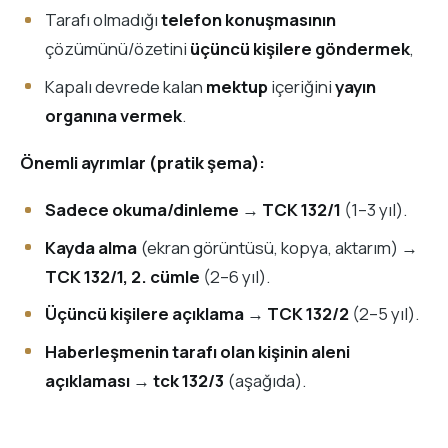
Tarafı olmadığı
telefon konuşmasının
çözümünü/özetini
üçüncü kişilere göndermek
,
Kapalı devrede kalan
mektup
içeriğini
yayın
organına vermek
.
Önemli ayrımlar (pratik şema):
Sadece okuma/dinleme
→
TCK 132/1
(1–3 yıl).
Kayda alma
(ekran görüntüsü, kopya, aktarım) →
TCK 132/1, 2. cümle
(2–6 yıl).
Üçüncü kişilere açıklama
→
TCK 132/2
(2–5 yıl).
Haberleşmenin tarafı olan kişinin aleni
açıklaması
→
tck 132/3
(aşağıda).