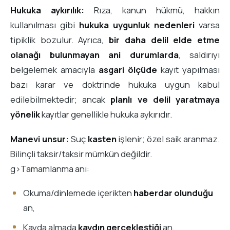
Hukuka aykırılık:
Rıza, kanun hükmü, hakkın
kullanılması gibi
hukuka uygunluk nedenleri
varsa
tipiklik bozulur. Ayrıca,
bir daha delil elde etme
olanağı bulunmayan ani durumlarda
, saldırıyı
belgelemek amacıyla
asgari ölçüde
kayıt yapılması
bazı karar ve doktrinde hukuka uygun kabul
edilebilmektedir; ancak
planlı ve delil yaratmaya
yönelik
kayıtlar genellikle hukuka aykırıdır.
Manevi unsur:
Suç
kasten
işlenir; özel saik aranmaz.
Bilinçli taksir/taksir mümkün değildir.
g>Tamamlanma anı:
Okuma/dinlemede içerikten
haberdar olunduğu
an,
Kayda almada
kaydın gerçekleştiği
an,