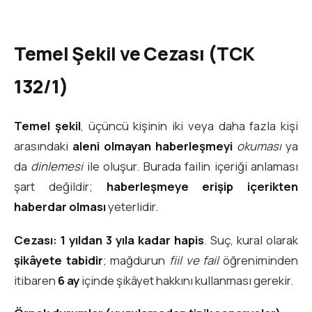
Temel Şekil ve Cezası (TCK
132/1)
Temel şekil
, üçüncü kişinin iki veya daha fazla kişi
arasındaki
aleni olmayan haberleşmeyi
okuması
ya
da
dinlemesi
ile oluşur. Burada failin içeriği anlaması
şart değildir;
haberleşmeye erişip içerikten
haberdar olması
yeterlidir.
Cezası:
1 yıldan 3 yıla kadar hapis
. Suç, kural olarak
şikâyete tabidir
; mağdurun
fiil ve fail
öğreniminden
itibaren
6 ay
içinde şikâyet hakkını kullanması gerekir.