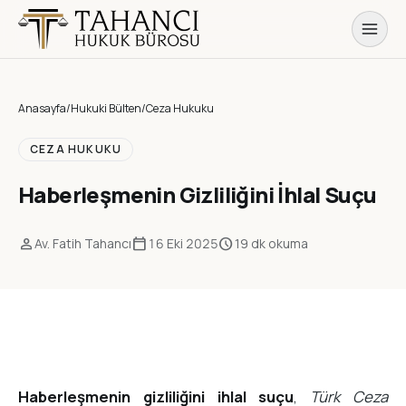
Anasayfa
/
Hukuki Bülten
/
Ceza Hukuku
CEZA HUKUKU
Haberleşmenin Gizliliğini İhlal Suçu
person
calendar_today
schedule
Av. Fatih Tahancı
16 Eki 2025
19 dk okuma
Haberleşmenin gizliliğini ihlal suçu
,
Türk Ceza