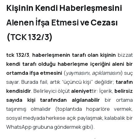
Kişinin Kendi Haberleşmesini
Alenen İfşa Etmesi
ve Cezası
(
TCK 132/3
)
tck 132/3
,
haberleşmenin tarafı olan kişinin
bizzat
kendi tarafı olduğu haberleşme içeriğini
aleni bir
ortamda ifşa etmesini
(
yaymasını, açıklamasını
) suç
sayar. Burada fail, artık “üçüncü kişi” değildir;
tarafın
kendisidir
. Belirleyici ölçüt
aleniyet
tir: İçerik,
belirsiz
sayıda kişi tarafından algılanabilir
bir ortama
taşınmış olmalıdır (toplantıda hoparlöre vermek,
sosyal medyada herkese açık paylaşmak, kalabalık bir
WhatsApp grubuna göndermek gibi).