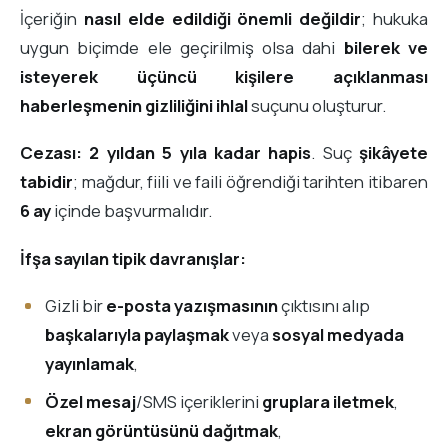
İçeriğin
nasıl elde edildiği önemli değildir
; hukuka
uygun biçimde ele geçirilmiş olsa dahi
bilerek ve
isteyerek üçüncü kişilere açıklanması
haberleşmenin gizliliğini ihlal
suçunu oluşturur.
Cezası:
2 yıldan 5 yıla kadar hapis
. Suç
şikâyete
tabidir
; mağdur, fiili ve faili öğrendiği tarihten itibaren
6 ay
içinde başvurmalıdır.
İfşa sayılan tipik davranışlar:
Gizli bir
e-posta yazışmasının
çıktısını alıp
başkalarıyla paylaşmak
veya
sosyal medyada
yayınlamak
,
Özel mesaj
/SMS içeriklerini
gruplara iletmek
,
ekran görüntüsünü dağıtmak
,