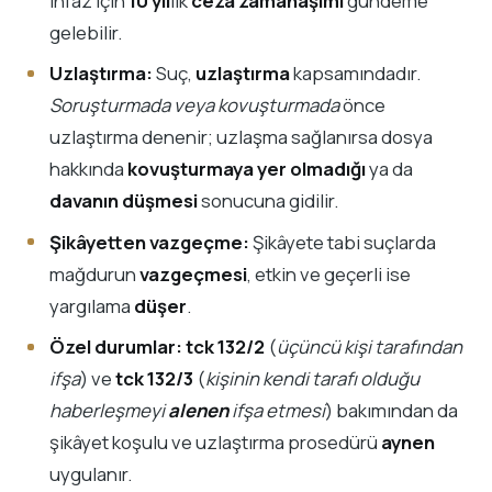
infaz için
10 yıl
lık
ceza zamanaşımı
gündeme
gelebilir.
Uzlaştırma:
Suç,
uzlaştırma
kapsamındadır.
Soruşturmada veya kovuşturmada
önce
uzlaştırma denenir; uzlaşma sağlanırsa dosya
hakkında
kovuşturmaya yer olmadığı
ya da
davanın düşmesi
sonucuna gidilir.
Şikâyetten vazgeçme:
Şikâyete tabi suçlarda
mağdurun
vazgeçmesi
, etkin ve geçerli ise
yargılama
düşer
.
Özel durumlar:
tck 132/2
(
üçüncü kişi tarafından
ifşa
) ve
tck 132/3
(
kişinin kendi tarafı olduğu
haberleşmeyi
alenen
ifşa etmesi
) bakımından da
şikâyet koşulu ve uzlaştırma prosedürü
aynen
uygulanır.