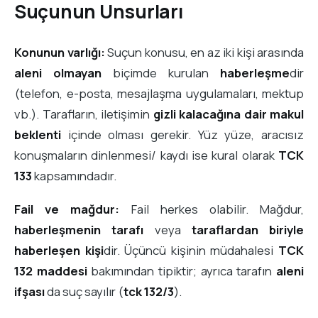
Suçunun Unsurları
Konunun varlığı:
Suçun konusu, en az iki kişi arasında
aleni olmayan
biçimde kurulan
haberleşme
dir
(telefon, e-posta, mesajlaşma uygulamaları, mektup
vb.). Tarafların, iletişimin
gizli kalacağına dair makul
beklenti
içinde olması gerekir. Yüz yüze, aracısız
konuşmaların dinlenmesi/ kaydı ise kural olarak
TCK
133
kapsamındadır.
Fail ve mağdur:
Fail herkes olabilir. Mağdur,
haberleşmenin tarafı
veya
taraflardan biriyle
haberleşen kişi
dir. Üçüncü kişinin müdahalesi
TCK
132 maddesi
bakımından tipiktir; ayrıca tarafın
aleni
ifşası
da suç sayılır (
tck 132/3
).