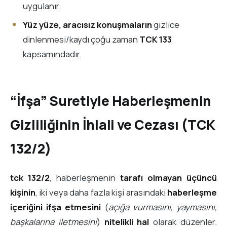
uygulanır.
Yüz yüze, aracısız konuşmaların
gizlice
dinlenmesi/kaydı çoğu zaman
TCK 133
kapsamındadır.
“İfşa” Suretiyle Haberleşmenin
Gizliliğinin İhlali ve Cezası (TCK
132/2)
tck 132/2
, haberleşmenin
tarafı olmayan üçüncü
kişinin
, iki veya daha fazla kişi arasındaki
haberleşme
içeriğini ifşa etmesini
(
açığa vurmasını, yaymasını,
başkalarına iletmesini
)
nitelikli hal
olarak düzenler.