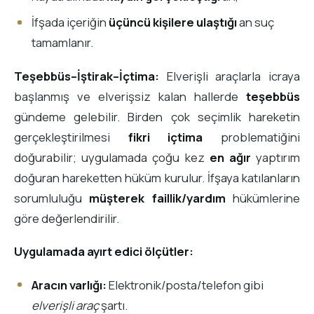
İfşada içeriğin
üçüncü kişilere ulaştığı
an suç
tamamlanır.
Teşebbüs–İştirak–İçtima:
Elverişli araçlarla icraya
başlanmış ve elverişsiz kalan hallerde
teşebbüs
gündeme gelebilir. Birden çok seçimlik hareketin
gerçekleştirilmesi
fikri içtima
problematiğini
doğurabilir; uygulamada çoğu kez
en ağır
yaptırım
doğuran hareketten hüküm kurulur. İfşaya katılanların
sorumluluğu
müşterek faillik/yardım
hükümlerine
göre değerlendirilir.
Uygulamada ayırt edici ölçütler:
Aracın varlığı:
Elektronik/posta/telefon gibi
elverişli araç
şartı.