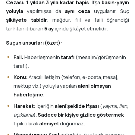
Cezası:
1 yıldan 3 yıla kadar hapis
. İfşa
basın-yayın
yoluyla
yapılmışsa da
aynı ceza
uygulanır. Suç
şikâyete tabidir
; mağdur, fiil ve faili öğrendiği
tarihten itibaren
6 ay
içinde şikâyet etmelidir.
Suçun unsurları (özet):
Fail:
Haberleşmenin
tarafı
(mesajın/görüşmenin
tarafı).
Konu:
Aracılı iletişim (telefon, e-posta, mesaj,
mektup vb.) yoluyla yapılan
aleni olmayan
haberleşme
.
Hareket:
İçeriğin
alenî şekilde ifşası
(
yayma, ilan,
açıklama
).
Sadece bir kişiye gizlice göstermek
tipik olarak
aleniyet
doğurmaz.
Manevi unsur:
Kast
yeterlidir; özel saik aranmaz.