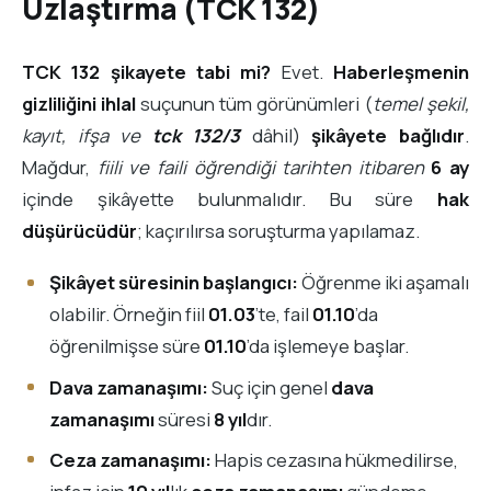
Uzlaştırma (TCK 132)
TCK 132 şikayete tabi mi?
Evet.
Haberleşmenin
gizliliğini ihlal
suçunun tüm görünümleri (
temel şekil,
kayıt, ifşa ve
tck 132/3
dâhil)
şikâyete bağlıdır
.
Mağdur,
fiili ve faili öğrendiği tarihten itibaren
6 ay
içinde şikâyette bulunmalıdır. Bu süre
hak
düşürücüdür
; kaçırılırsa soruşturma yapılamaz.
Şikâyet süresinin başlangıcı:
Öğrenme iki aşamalı
olabilir. Örneğin fiil
01.03
’te, fail
01.10
’da
öğrenilmişse süre
01.10
’da işlemeye başlar.
Dava zamanaşımı:
Suç için genel
dava
zamanaşımı
süresi
8 yıl
dır.
Ceza zamanaşımı:
Hapis cezasına hükmedilirse,