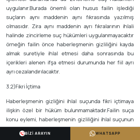
uygulanır.Burada önemli olan husus failin işlediği
suçların aynı maddenin aynı fıkrasında yazılmış
olmasıdır. Zira aynı maddenin ayrı fıkralarının ihlali
halinde zincirleme suç hükümleri uygulanmayacaktır
örneğin failin önce haberleşmenin gizliliğini kayda
almak suretiyle ihlal etmesi daha sonrasında bu
içerikleri alenen ifşa etmesi durumunda her fiil ayrı
ayrı cezalandırılacaktır.
3.2)Fikri İçtima
Haberleşmenin gizliğini ihlal suçunda fikri içtimaya
ilişkin özel bir hüküm bulunmamaktadır.Failin suça
konu eylemi, haberleşmenin gizliliğini ihlal suçunun
yanı sıra başka bir suçu da oluşturuyorsa genel fikri
BIZI ARAYIN
WHATSAPP
içtima kuralı gereği sadece cezası daha ağır olan suç