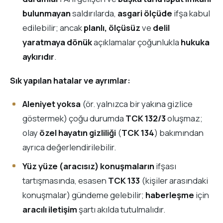
bulunmayan
saldırılarda,
asgari ölçüde
ifşa kabul
edilebilir; ancak
planlı, ölçüsüz
ve
delil
yaratmaya dönük
açıklamalar çoğunlukla
hukuka
aykırıdır
.
Sık yapılan hatalar ve ayrımlar:
Aleniyet yoksa
(ör. yalnızca bir yakına gizlice
göstermek) çoğu durumda
TCK 132/3
oluşmaz;
olay
özel hayatın gizliliği
(
TCK 134
) bakımından
ayrıca değerlendirilebilir.
Yüz yüze (aracısız) konuşmaların
ifşası
tartışmasında, esasen
TCK 133
(kişiler arasındaki
konuşmalar) gündeme gelebilir;
haberleşme
için
aracılı iletişim
şartı akılda tutulmalıdır.