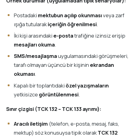
Örnek durumlar (uygulamadan tipik senaryolar):
Postadaki
mektubun açılıp okunması
veya zarf
ışığa tutularak
içeriğin öğrenilmesi
.
İki kişi arasındaki
e-posta
trafiğine izinsiz erişip
mesajları okuma
.
SMS/mesajlaşma
uygulamasındaki görüşmeleri,
tarafı olmayan üçüncü bir kişinin
ekrandan
okuması
.
Kapalı bir toplantıdaki
özel yazışmaların
yetkisizce
görüntülenmesi
.
Sınır çizgisi (TCK 132 – TCK 133 ayrımı):
Aracılı iletişim
(telefon, e-posta, mesaj, faks,
mektup) söz konusuysa tipik olarak
TCK 132