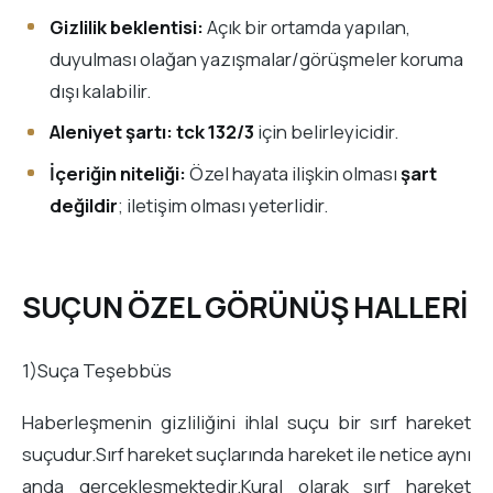
Gizlilik beklentisi:
Açık bir ortamda yapılan,
duyulması olağan yazışmalar/görüşmeler koruma
dışı kalabilir.
Aleniyet şartı:
tck 132/3
için belirleyicidir.
İçeriğin niteliği:
Özel hayata ilişkin olması
şart
değildir
; iletişim olması yeterlidir.
SUÇUN ÖZEL GÖRÜNÜŞ HALLERİ
1)Suça Teşebbüs
Haberleşmenin gizliliğini ihlal suçu bir sırf hareket
suçudur.Sırf hareket suçlarında hareket ile netice aynı
anda gerçekleşmektedir.Kural olarak sırf hareket