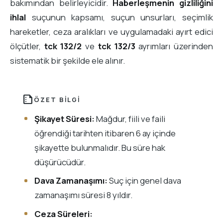
bakımından belirleyicidir.
Haberleşmenin gizliliğini
ihlal
suçunun kapsamı, suçun unsurları, seçimlik
hareketler, ceza aralıkları ve uygulamadaki ayırt edici
ölçütler,
tck 132/2
ve
tck 132/3
ayrımları üzerinden
sistematik bir şekilde ele alınır.
summarize
ÖZET BILGI
Şikayet Süresi:
Mağdur, fiili ve faili
öğrendiği tarihten itibaren 6 ay içinde
şikayette bulunmalıdır. Bu süre hak
düşürücüdür.
Dava Zamanaşımı:
Suç için genel dava
zamanaşımı süresi 8 yıldır.
Ceza Süreleri: