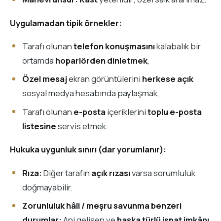
Uygulamadan tipik örnekler:
Tarafı olunan
telefon konuşmasını
kalabalık bir
ortamda
hoparlörden dinletmek
,
Özel mesaj
ekran görüntülerini
herkese açık
sosyal medya hesabında paylaşmak,
Tarafı olunan
e-posta
içeriklerini
toplu e-posta
listesine
servis etmek.
Hukuka uygunluk sınırı (dar yorumlanır):
Rıza:
Diğer tarafın
açık rızası
varsa sorumluluk
doğmayabilir.
Zorunluluk hâli / meşru savunma benzeri
durumlar:
Ani gelişen ve
başka türlü ispat imkânı