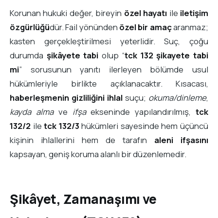
Korunan hukuki değer, bireyin
özel hayatı
ile
iletişim
özgürlüğü
dür. Fail yönünden
özel bir amaç
aranmaz;
kasten gerçekleştirilmesi yeterlidir. Suç, çoğu
durumda
şikâyete tabi
olup “
tck 132 şikayete tabi
mi
” sorusunun yanıtı ilerleyen bölümde usul
hükümleriyle birlikte açıklanacaktır. Kısacası,
haberleşmenin gizliliğini ihlal
suçu;
okuma/dinleme
,
kayda alma
ve
ifşa
ekseninde yapılandırılmış,
tck
132/2
ile
tck 132/3
hükümleri sayesinde hem üçüncü
kişinin ihlallerini hem de tarafın
aleni ifşasını
kapsayan, geniş koruma alanlı bir düzenlemedir.
Şikâyet, Zamanaşımı ve