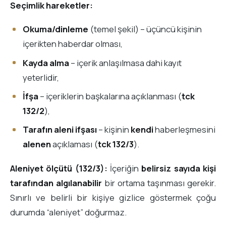
Seçimlik hareketler:
Okuma/dinleme
(temel şekil) – üçüncü kişinin
içerikten haberdar olması,
Kayda alma
– içerik anlaşılmasa dahi kayıt
yeterlidir,
İfşa
– içeriklerin başkalarına açıklanması (
tck
132/2
),
Tarafın aleni ifşası
– kişinin
kendi
haberleşmesini
alenen
açıklaması (
tck 132/3
).
Aleniyet ölçütü (132/3):
İçeriğin
belirsiz sayıda kişi
tarafından algılanabilir
bir ortama taşınması gerekir.
Sınırlı ve belirli bir kişiye gizlice göstermek çoğu
durumda “aleniyet” doğurmaz.