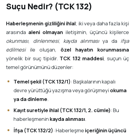
Suçu Nedir? (TCK 132)
Haberleşmenin gizliliğini ihlal
; iki veya daha fazla kişi
arasında
aleni olmayan
iletişimin, üçüncü kişilerce
okunması
,
dinlenmesi
,
kayda alınması
ya da
ifşa
edilmesi
ile oluşan,
özel hayatın korunmasına
yönelik bir suç tipidir.
TCK 132 maddesi
, suçun üç
temel görünümünü düzenler:
Temel şekil (TCK 132/1)
: Başkalarının kapalı
devre yürüttüğü yazışma veya görüşmeyi
okuma
ya da dinleme
.
Kayıt suretiyle ihlal (TCK 132/1, 2. cümle)
: Bu
haberleşmenin
kayda alınması
.
İfşa (TCK 132/2)
: Haberleşme
içeriğinin üçüncü