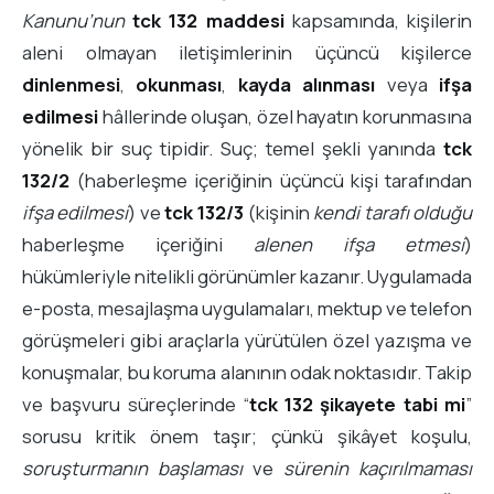
Kanunu’nun
tck 132 maddesi
kapsamında, kişilerin
aleni olmayan iletişimlerinin üçüncü kişilerce
dinlenmesi
,
okunması
,
kayda alınması
veya
ifşa
edilmesi
hâllerinde oluşan, özel hayatın korunmasına
yönelik bir suç tipidir. Suç; temel şekli yanında
tck
132/2
(haberleşme içeriğinin üçüncü kişi tarafından
ifşa edilmesi
) ve
tck 132/3
(kişinin
kendi tarafı olduğu
haberleşme içeriğini
alenen ifşa etmesi
)
hükümleriyle nitelikli görünümler kazanır. Uygulamada
e-posta, mesajlaşma uygulamaları, mektup ve telefon
görüşmeleri gibi araçlarla yürütülen özel yazışma ve
konuşmalar, bu koruma alanının odak noktasıdır. Takip
ve başvuru süreçlerinde “
tck 132 şikayete tabi mi
”
sorusu kritik önem taşır; çünkü şikâyet koşulu,
soruşturmanın başlaması
ve
sürenin kaçırılmaması