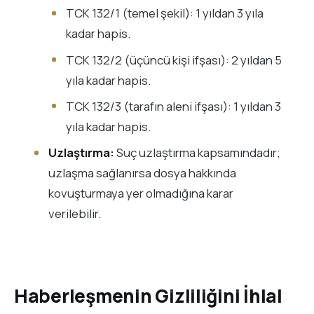
TCK 132/1 (temel şekil): 1 yıldan 3 yıla
kadar hapis.
TCK 132/2 (üçüncü kişi ifşası): 2 yıldan 5
yıla kadar hapis.
TCK 132/3 (tarafın aleni ifşası): 1 yıldan 3
yıla kadar hapis.
Uzlaştırma:
Suç uzlaştırma kapsamındadır;
uzlaşma sağlanırsa dosya hakkında
kovuşturmaya yer olmadığına karar
verilebilir.
Haberleşmenin Gizliliğini İhlal