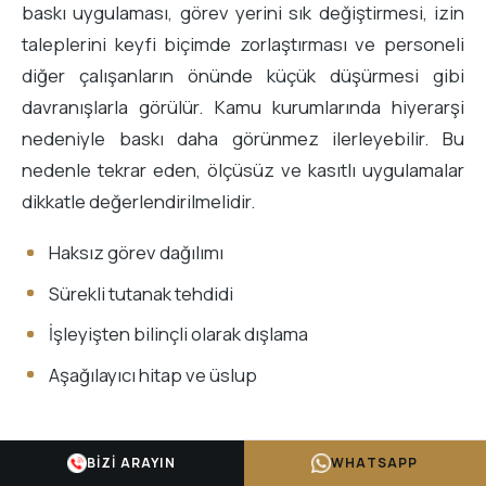
baskı uygulaması, görev yerini sık değiştirmesi, izin
taleplerini keyfi biçimde zorlaştırması ve personeli
diğer çalışanların önünde küçük düşürmesi gibi
davranışlarla görülür. Kamu kurumlarında hiyerarşi
nedeniyle baskı daha görünmez ilerleyebilir. Bu
nedenle tekrar eden, ölçüsüz ve kasıtlı uygulamalar
dikkatle değerlendirilmelidir.
Haksız görev dağılımı
Sürekli tutanak tehdidi
İşleyişten bilinçli olarak dışlama
Aşağılayıcı hitap ve üslup
BIZI ARAYIN
WHATSAPP
Mobbing Davası Örneklerinin