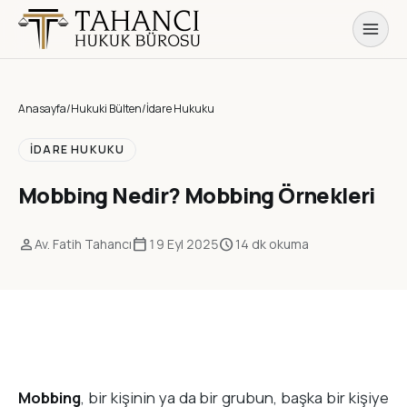
Anasayfa
/
Hukuki Bülten
/
İdare Hukuku
İDARE HUKUKU
Mobbing Nedir? Mobbing Örnekleri
person
calendar_today
schedule
Av. Fatih Tahancı
19 Eyl 2025
14 dk okuma
Mobbing
, bir kişinin ya da bir grubun, başka bir kişiye