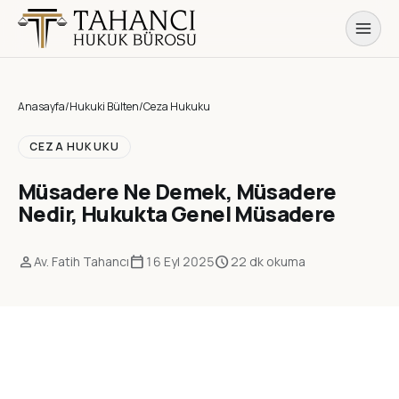
Anasayfa
/
Hukuki Bülten
/
Ceza Hukuku
CEZA HUKUKU
Müsadere Ne Demek, Müsadere
Nedir, Hukukta Genel Müsadere
person
calendar_today
schedule
Av. Fatih Tahancı
16 Eyl 2025
22 dk okuma