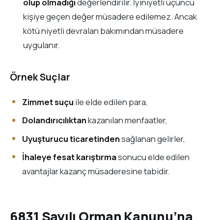
olup olmadığı
değerlendirilir. İyiniyetli üçüncü
kişiye geçen değer müsadere edilemez. Ancak
kötü niyetli devralan bakımından müsadere
uygulanır.
Örnek Suçlar
Zimmet suçu
ile elde edilen para,
Dolandırıcılıktan
kazanılan menfaatler,
Uyuşturucu ticaretinden
sağlanan gelirler,
İhaleye fesat karıştırma
sonucu elde edilen
avantajlar kazanç müsaderesine tabidir.
6831 Sayılı Orman Kanunu’na