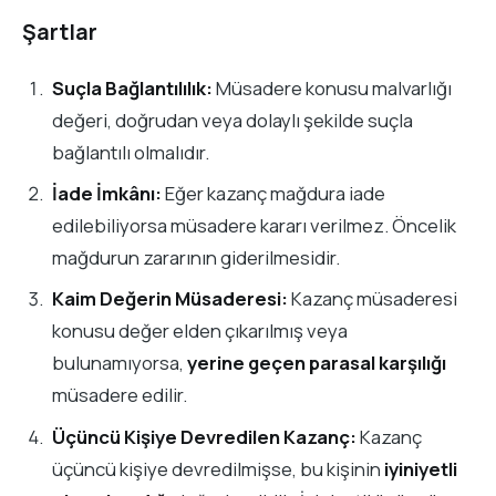
Şartlar
Suçla Bağlantılılık:
Müsadere konusu malvarlığı
değeri, doğrudan veya dolaylı şekilde suçla
bağlantılı olmalıdır.
İade İmkânı:
Eğer kazanç mağdura iade
edilebiliyorsa müsadere kararı verilmez. Öncelik
mağdurun zararının giderilmesidir.
Kaim Değerin Müsaderesi:
Kazanç müsaderesi
konusu değer elden çıkarılmış veya
bulunamıyorsa,
yerine geçen parasal karşılığı
müsadere edilir.
Üçüncü Kişiye Devredilen Kazanç:
Kazanç
üçüncü kişiye devredilmişse, bu kişinin
iyiniyetli