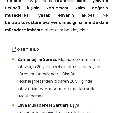
tedbiridir
. Uygulamada
orantılılık ilkesi
,
iyiniyetli
üçüncü kişinin korunması
,
kaim değerin
müsaderesi
,
yasak eşyanın akıbeti
ve
beraat/kovuşturmaya yer olmadığı hallerinde dahi
müsadere imkânı
gibi konular belirleyicidir.
summarize
ÖZET BILGI
Zamanaşımı Süresi:
Müsadere kararlarının
infazı için 20 yıllık özel bir infaz zamanaşımı
süresi bulunmaktadır. Hükmün
kesinleşmesinden itibaren 20 yıl içinde
infaz edilmeyen müsadere kararları artık
uygulanamaz.
Eşya Müsaderesi Şartları:
Eşya
müsaderesi, iyiniyetli üçüncü kişiye ait