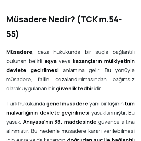
Müsadere Nedir? (TCK m.54-
55)
Müsadere
, ceza hukukunda bir suçla bağlantılı
bulunan belirli
eşya
veya
kazançların mülkiyetinin
devlete geçirilmesi
anlamına gelir. Bu yönüyle
müsadere, failin cezalandırılmasından bağımsız
olarak uygulanan bir
güvenlik tedbiri
dir.
Türk hukukunda
genel müsadere
yani bir kişinin
tüm
malvarlığının devlete geçirilmesi
yasaklanmıştır. Bu
yasak,
Anayasa’nın 38. maddesinde
güvence altına
alınmıştır. Bu nedenle müsadere kararı verilebilmesi
için eşya ya da kazancın
doğrudan suç ile bağlantılı