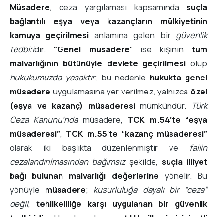
Müsadere
, ceza yargılaması kapsamında
suçla
bağlantılı eşya veya kazançların mülkiyetinin
kamuya geçirilmesi
anlamına gelen bir
güvenlik
tedbiri
dir.
“Genel müsadere”
ise kişinin
tüm
malvarlığının bütünüyle devlete geçirilmesi
olup
hukukumuzda yasaktır
; bu nedenle
hukukta genel
müsadere
uygulamasına yer verilmez, yalnızca
özel
(eşya ve kazanç) müsaderesi
mümkündür.
Türk
Ceza Kanunu’nda
müsadere,
TCK m.54’te “eşya
müsaderesi”
,
TCK m.55’te “kazanç müsaderesi”
olarak iki başlıkta düzenlenmiştir ve
failin
cezalandırılmasından bağımsız
şekilde,
suçla illiyet
bağı bulunan malvarlığı değerlerine
yönelir. Bu
yönüyle
müsadere
;
kusurluluğa dayalı bir “ceza”
değil
,
tehlikeliliğe karşı uygulanan bir güvenlik