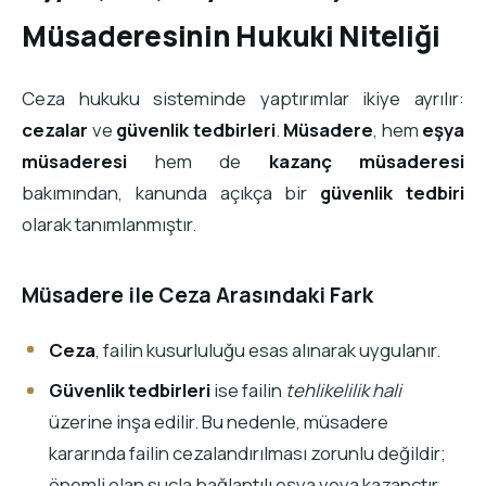
Müsaderesinin Hukuki Niteliği
Ceza hukuku sisteminde yaptırımlar ikiye ayrılır:
cezalar
ve
güvenlik tedbirleri
.
Müsadere
, hem
eşya
müsaderesi
hem de
kazanç müsaderesi
bakımından, kanunda açıkça bir
güvenlik tedbiri
olarak tanımlanmıştır.
Müsadere ile Ceza Arasındaki Fark
Ceza
, failin kusurluluğu esas alınarak uygulanır.
Güvenlik tedbirleri
ise failin
tehlikelilik hali
üzerine inşa edilir. Bu nedenle, müsadere
kararında failin cezalandırılması zorunlu değildir;
önemli olan suçla bağlantılı eşya veya kazançtır.