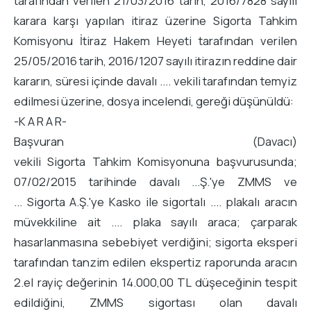
tarafından verilen 21/03/2016 tarih, 2016/7828 sayılı
karara karşı yapılan itiraz üzerine Sigorta Tahkim
Komisyonu İtiraz Hakem Heyeti tarafından verilen
25/05/2016 tarih, 2016/1207 sayılı itirazın reddine dair
kararın, süresi içinde davalı .... vekili tarafından temyiz
edilmesi üzerine, dosya incelendi, gereği düşünüldü:
-K A R A R-
Başvuran (Davacı)
vekili Sigorta Tahkim Komisyonuna başvurusunda;
07/02/2015 tarihinde davalı ...Ş.'ye ZMMS ve
... Sigorta A.Ş.'ye Kasko ile sigortalı .... plakalı aracın
müvekkiline ait .... plaka sayılı araca; çarparak
hasarlanmasına sebebiyet verdiğini; sigorta eksperi
tarafından tanzim edilen ekspertiz raporunda aracın
2.el rayiç değerinin 14.000,00 TL düşeceğinin tespit
edildiğini, ZMMS sigortası olan davalı