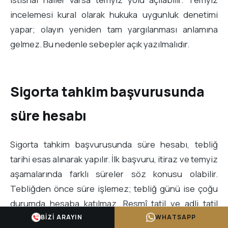
incelemesi kural olarak hukuka uygunluk denetimi
yapar; olayın yeniden tam yargılanması anlamına
gelmez. Bu nedenle sebepler açık yazılmalıdır.
Sigorta tahkim başvurusunda
süre hesabı
Sigorta tahkim başvurusunda süre hesabı, tebliğ
tarihi esas alınarak yapılır. İlk başvuru, itiraz ve temyiz
aşamalarında farklı süreler söz konusu olabilir.
Tebliğden önce süre işlemez; tebliğ günü ise çoğu
durumda hesaba katılmaz. Resmî tatil ve adli tatil
hükümleri, başvuru tarihini etkileyebilir. Sürelerin
BIZI ARAYIN
WHATSAPP