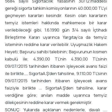
5684 sayılı Sigortacılık Yasasının 30/12.maddesi
gereği sigorta tahkim komisyonlarının 40.000,00 TL'yi
geçmeyen kararları kesindir. Kesin olan kararların
temyiz istemleri hakkında mahkemece bir karar
verilebileceği gibi, 1.6.1990 gün 3/4 sayılı İçtihadı
Birleştirme Kararı uyarınca Yargıtay’ca da temyiz
isteminin reddine karar verilebilir. Uyuşmazlık Hakem
Heyeti; Başvuru sahibi talebinin; Başvurunun kısmen
kabulü ile; 4.390,00 TL'nin 4.390,00 TL'sinin
09/07/2015 tarihinden itibaren işleyecek avans faizi
ile birlikte.... SigortaA.Ş'den tahsiline, 9.110,00 TL'sinin
09/07/2015 tarihinden itibaren işleyecek avans
faiziyle birlikte ... SigortaA.Ş'den tahsiline, karar
verdiğine göre; anılan madde uyarınca temyiz
dilekçesinin reddine karar vermek gerekmiştir.
SONUÇ: Yukarıda açıklanan nedenlerle, davalı ....