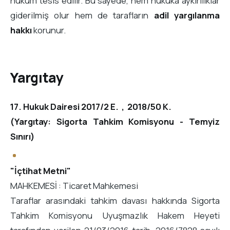
hüküm tesis edilir. Bu sayede, hem hukuka aykırılıklar
giderilmiş olur hem de tarafların
adil yargılanma
hakkı
korunur.
Yargıtay
17. Hukuk Dairesi 2017/2 E. , 2018/50 K.
(Yargıtay: Sigorta Tahkim Komisyonu - Temyiz
Sınırı)
"İçtihat Metni"
MAHKEMESİ : Ticaret Mahkemesi
Taraflar arasındaki tahkim davası hakkında Sigorta
Tahkim Komisyonu Uyuşmazlık Hakem Heyeti