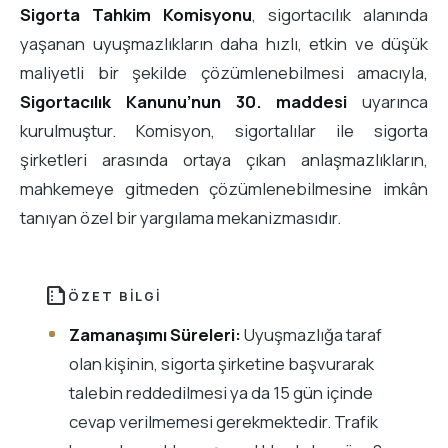
Sigorta Tahkim Komisyonu
, sigortacılık alanında
yaşanan uyuşmazlıkların daha hızlı, etkin ve düşük
maliyetli bir şekilde çözümlenebilmesi amacıyla,
Sigortacılık Kanunu’nun 30. maddesi
uyarınca
kurulmuştur. Komisyon, sigortalılar ile sigorta
şirketleri arasında ortaya çıkan anlaşmazlıkların,
mahkemeye gitmeden çözümlenebilmesine imkân
tanıyan özel bir yargılama mekanizmasıdır.
summarize
ÖZET BILGI
Zamanaşımı Süreleri:
Uyuşmazlığa taraf
olan kişinin, sigorta şirketine başvurarak
talebin reddedilmesi ya da 15 gün içinde
cevap verilmemesi gerekmektedir. Trafik