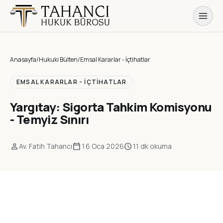
Anasayfa
/
Hukuki Bülten
/
Emsal Kararlar - İçtihatlar
EMSAL KARARLAR - İÇTIHATLAR
Yargıtay: Sigorta Tahkim Komisyonu
- Temyiz Sınırı
person
calendar_today
schedule
Av. Fatih Tahancı
16 Oca 2026
11 dk okuma