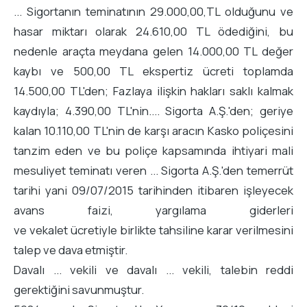
... Sigortanın teminatının 29.000,00,TL olduğunu ve
hasar miktarı olarak 24.610,00 TL ödediğini, bu
nedenle araçta meydana gelen 14.000,00 TL değer
kaybı ve 500,00 TL ekspertiz ücreti toplamda
14.500,00 TL'den; Fazlaya ilişkin hakları saklı kalmak
kaydıyla; 4.390,00 TL'nin.... Sigorta A.Ş.'den; geriye
kalan 10.110,00 TL'nin de karşı aracın Kasko poliçesini
tanzim eden ve bu poliçe kapsamında ihtiyari mali
mesuliyet teminatı veren ... Sigorta A.Ş.'den temerrüt
tarihi yani 09/07/2015 tarihinden itibaren işleyecek
avans faizi, yargılama giderleri
ve vekalet ücretiyle birlikte tahsiline karar verilmesini
talep ve dava etmiştir.
Davalı ... vekili ve davalı ... vekili, talebin reddi
gerektiğini savunmuştur.