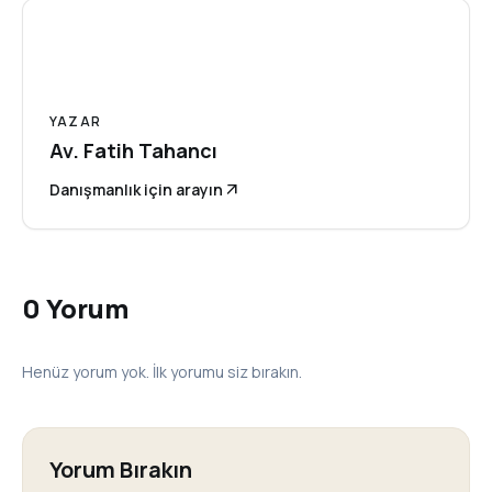
A
YAZAR
Av. Fatih Tahancı
Danışmanlık için arayın
arrow_outward
0 Yorum
Henüz yorum yok. İlk yorumu siz bırakın.
Yorum Bırakın