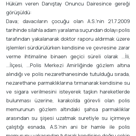
Hüküm veren Danıştay Onuncu Dairesince gereği
görüşüldü:
Dava; davacıların çocuğu olan A.S.'nin 21.7.2009
tarihinde silahla adam yaralama suçundan dolayı polis
tarafından yakalanarak doktor raporu aldırmak üzere
işlemleri sürdürülürken kendisine ve çevresine zarar
verme ihtimaline binaen geçici süreli olarak ...İli,
...İlçesi, ...Polis Merkezi Amirliğinde gözlem altına
alındığı ve polis nezarethanesinde tutulduğu sırada,
nezarethane parmaklıklarına tırmanarak kendisine su
ve sigara verilmesini isteyerek taşkın hareketlerde
bulunması üzerine, karakolda görevli olan polis
memurunun gözlem altındaki şahsa parmaklıklar
arasından su şişesi uzatmak suretiyle su içirmeye
çalıştığı esnada, A.S.'nin ani bir hamle ile polis
memurunu yakasından tutarak kendisine doğru çekip