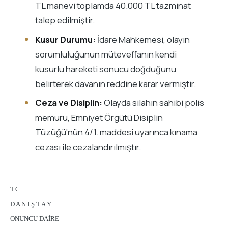
TL manevi toplamda 40.000 TL tazminat
talep edilmiştir.
Kusur Durumu:
İdare Mahkemesi, olayın
sorumluluğunun müteveffanın kendi
kusurlu hareketi sonucu doğduğunu
belirterek davanın reddine karar vermiştir.
Ceza ve Disiplin:
Olayda silahın sahibi polis
memuru, Emniyet Örgütü Disiplin
Tüzüğü'nün 4/1. maddesi uyarınca kınama
cezası ile cezalandırılmıştır.
T.C.
D A N I Ş T A Y
ONUNCU DAİRE