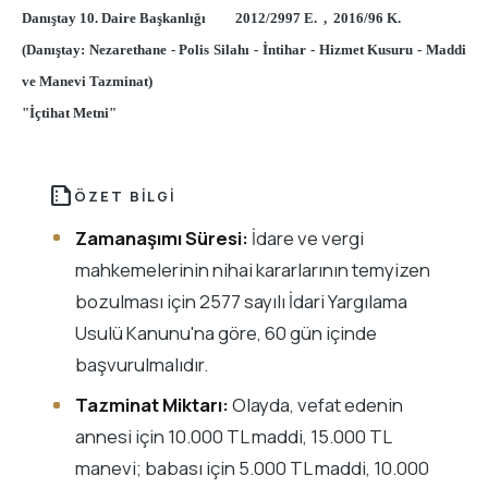
Danıştay 10. Daire Başkanlığı 2012/2997 E. , 2016/96 K.
(Danıştay: Nezarethane - Polis Silahı - İntihar - Hizmet Kusuru - Maddi
ve Manevi Tazminat)
"İçtihat Metni"
summarize
ÖZET BILGI
Zamanaşımı Süresi:
İdare ve vergi
mahkemelerinin nihai kararlarının temyizen
bozulması için 2577 sayılı İdari Yargılama
Usulü Kanunu'na göre, 60 gün içinde
başvurulmalıdır.
Tazminat Miktarı:
Olayda, vefat edenin
annesi için 10.000 TL maddi, 15.000 TL
manevi; babası için 5.000 TL maddi, 10.000