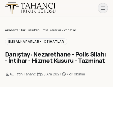
Anasayfa
/
Hukuki Bülten
/
Emsal Kararlar - İçtihatlar
EMSAL KARARLAR - İÇTIHATLAR
Danıştay: Nezarethane - Polis Silahı
- İntihar - Hizmet Kusuru - Tazminat
person
calendar_today
schedule
Av. Fatih Tahancı
28 Ara 2021
7 dk okuma