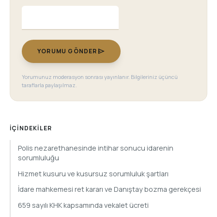
send
YORUMU GÖNDER
Yorumunuz moderasyon sonrası yayınlanır. Bilgileriniz üçüncü
taraflarla paylaşılmaz.
İÇINDEKILER
Polis nezarethanesinde intihar sonucu idarenin
sorumluluğu
Hizmet kusuru ve kusursuz sorumluluk şartları
İdare mahkemesi ret kararı ve Danıştay bozma gerekçesi
659 sayılı KHK kapsamında vekalet ücreti