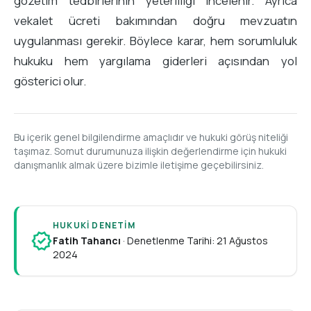
gözetim tedbirlerinin yeterliliği incelenir. Ayrıca
vekalet ücreti bakımından doğru mevzuatın
uygulanması gerekir. Böylece karar, hem sorumluluk
hukuku hem yargılama giderleri açısından yol
gösterici olur.
Bu içerik genel bilgilendirme amaçlıdır ve hukuki görüş niteliği
taşımaz. Somut durumunuza ilişkin değerlendirme için hukuki
danışmanlık almak üzere bizimle iletişime geçebilirsiniz.
HUKUKI DENETIM
verified
Fatih Tahancı
·
Denetlenme Tarihi: 21 Ağustos
2024