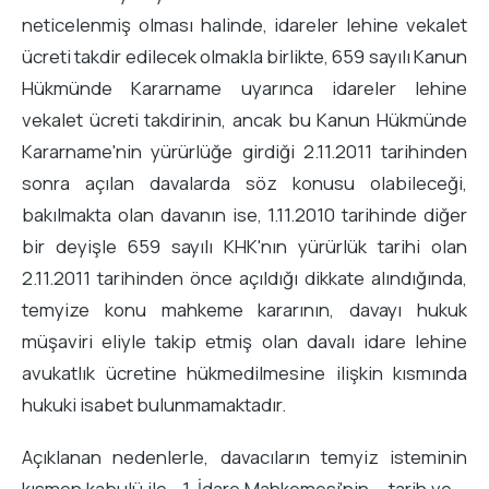
neticelenmiş olması halinde, idareler lehine vekalet
ücreti takdir edilecek olmakla birlikte, 659 sayılı Kanun
Hükmünde Kararname uyarınca idareler lehine
vekalet ücreti takdirinin, ancak bu Kanun Hükmünde
Kararname'nin yürürlüğe girdiği 2.11.2011 tarihinden
sonra açılan davalarda söz konusu olabileceği,
bakılmakta olan davanın ise, 1.11.2010 tarihinde diğer
bir deyişle 659 sayılı KHK'nın yürürlük tarihi olan
2.11.2011 tarihinden önce açıldığı dikkate alındığında,
temyize konu mahkeme kararının, davayı hukuk
müşaviri eliyle takip etmiş olan davalı idare lehine
avukatlık ücretine hükmedilmesine ilişkin kısmında
hukuki isabet bulunmamaktadır.
Açıklanan nedenlerle, davacıların temyiz isteminin
kısmen kabulü ile ...1. İdare Mahkemesi'nin … tarih ve …