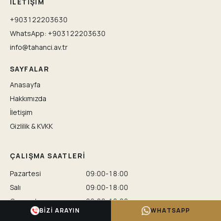
İLETIŞIM
+903122203630
WhatsApp: +903122203630
info@tahanci.av.tr
SAYFALAR
Anasayfa
Hakkımızda
İletişim
Gizlilik & KVKK
ÇALIŞMA SAATLERI
Pazartesi
09:00-18:00
Salı
09:00-18:00
Çarşamba
09:00-18:00
BIZI ARAYIN
WHATSAPP
Perşembe
09:00-18:00