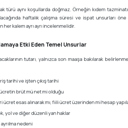
ak türü aynı koşullarda doğmaz. Örneğin kıdem tazminatınd
acağında haftalık çalışma süresi ve ispat unsurları öne 
n her kalem ayrı ayrı incelenmelidir.
amaya Etki Eden Temel Unsurlar
alacaklarının tutarı, yalnızca son maaşa bakılarak belirle
riş tarihi ve işten çıkış tarihi
 ücretin brüt mü net mi olduğu
i ücret esas alınarak mı, fiili ücret üzerinden mi hesap yapı
, yol ve diğer düzenli yan haklar
 ayrılma nedeni