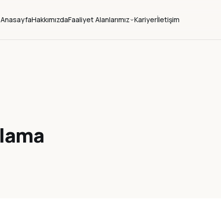
Anasayfa
Hakkımızda
Faaliyet Alanlarımız
Kariyer
İletişim
plama