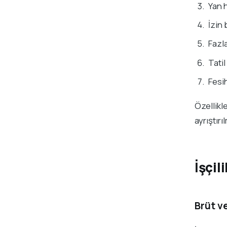
Yan 
İzin 
Fazla
Tatil
Fesi
Özellik
ayrıştır
İşçi
Brüt v