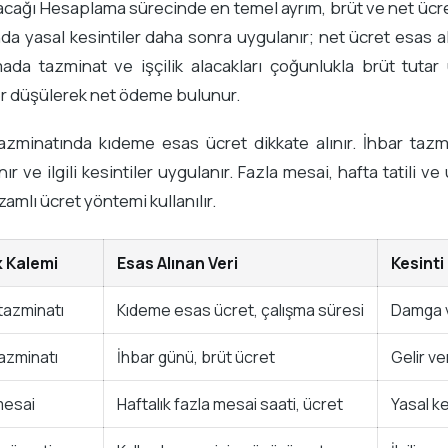
Alacağı Hesaplama sürecinde en temel ayrım, brüt ve net üc
nda yasal kesintiler daha sonra uygulanır; net ücret esas a
da tazminat ve işçilik alacakları çoğunlukla brüt tutar ü
er düşülerek net ödeme bulunur.
zminatında kıdeme esas ücret dikkate alınır. İhbar tazmi
ır ve ilgili kesintiler uygulanır. Fazla mesai, hafta tatili v
 zamlı ücret yöntemi kullanılır.
 Kalemi
Esas Alınan Veri
Kesint
tazminatı
Kıdeme esas ücret, çalışma süresi
Damga ve
tazminatı
İhbar günü, brüt ücret
Gelir ve
mesai
Haftalık fazla mesai saati, ücret
Yasal ke