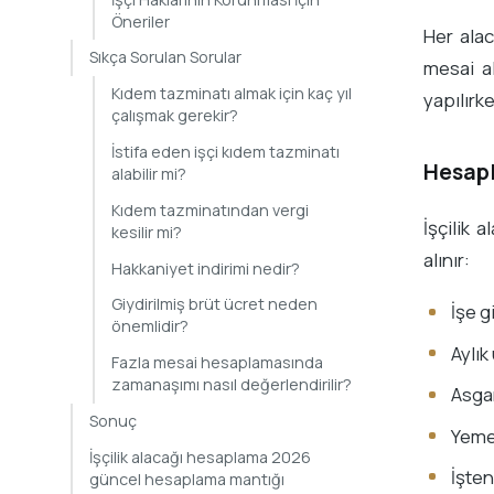
Öneriler
Her alac
Sıkça Sorulan Sorular
mesai al
Kıdem tazminatı almak için kaç yıl
yapılırke
çalışmak gerekir?
İstifa eden işçi kıdem tazminatı
Hesapl
alabilir mi?
Kıdem tazminatından vergi
İşçilik 
kesilir mi?
alınır:
Hakkaniyet indirimi nedir?
Giydirilmiş brüt ücret neden
İşe gi
önemlidir?
Aylık
Fazla mesai hesaplamasında
zamanaşımı nasıl değerlendirilir?
Asgar
Sonuç
Yemek
İşçilik alacağı hesaplama 2026
İşten
güncel hesaplama mantığı