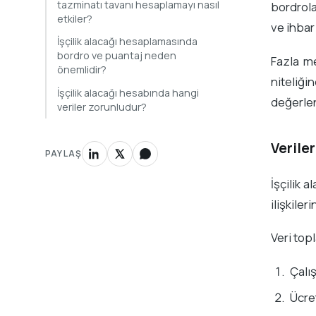
tazminatı tavanı hesaplamayı nasıl
bordrolar
etkiler?
ve ihbar
İşçilik alacağı hesaplamasında
bordro ve puantaj neden
Fazla me
önemlidir?
niteliğ
İşçilik alacağı hesabında hangi
değerlen
veriler zorunludur?
Verile
PAYLAŞ
İşçilik 
ilişkiler
Veri top
Çalı
Ücret