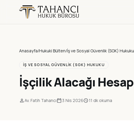
Anasayfa
/
Hukuki Bülten
/
İş ve Sosyal Güvenlik (SGK) Hukuku
İŞ VE SOSYAL GÜVENLIK (SGK) HUKUKU
İşçilik Alacağı Hesa
person
calendar_today
schedule
Av. Fatih Tahancı
3 Nis 2026
11 dk okuma