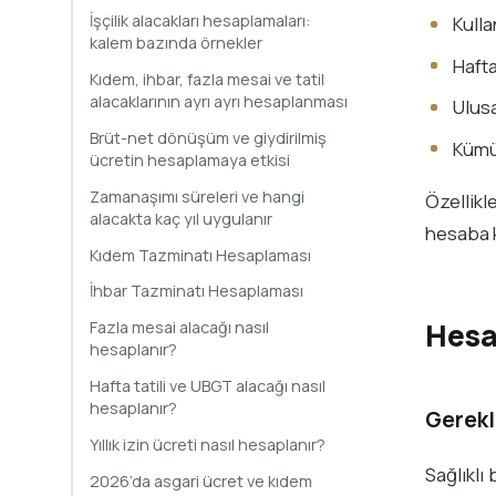
İşçilik alacakları hesaplamaları:
Kulla
kalem bazında örnekler
Hafta
Kıdem, ihbar, fazla mesai ve tatil
alacaklarının ayrı ayrı hesaplanması
Ulusa
Brüt-net dönüşüm ve giydirilmiş
Kümül
ücretin hesaplamaya etkisi
Zamanaşımı süreleri ve hangi
Özellikl
alacakta kaç yıl uygulanır
hesaba k
Kıdem Tazminatı Hesaplaması
İhbar Tazminatı Hesaplaması
Hesap
Fazla mesai alacağı nasıl
hesaplanır?
Hafta tatili ve UBGT alacağı nasıl
hesaplanır?
Gerekl
Yıllık izin ücreti nasıl hesaplanır?
Sağlıklı
2026’da asgari ücret ve kıdem