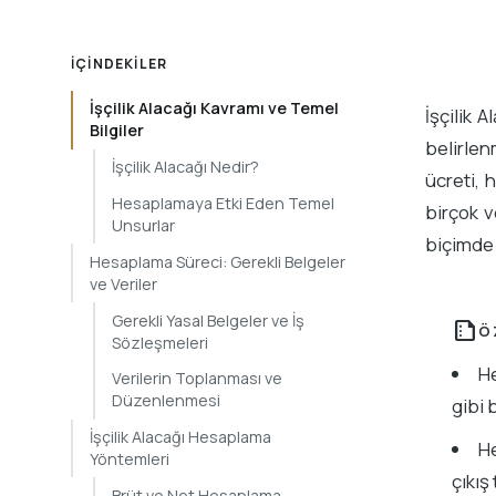
İÇINDEKILER
İşçilik Alacağı Kavramı ve Temel
İşçilik 
Bilgiler
belirlen
İşçilik Alacağı Nedir?
ücreti, 
Hesaplamaya Etki Eden Temel
birçok v
Unsurlar
biçimde 
Hesaplama Süreci: Gerekli Belgeler
ve Veriler
Gerekli Yasal Belgeler ve İş
summarize
Ö
Sözleşmeleri
He
Verilerin Toplanması ve
Düzenlenmesi
gibi 
İşçilik Alacağı Hesaplama
He
Yöntemleri
çıkış
Brüt ve Net Hesaplama