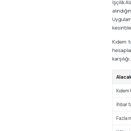
İşçilik 
alındığı
Uygulama
kesintil
Kıdem ta
hesaplan
karşılığı
Alacak
Kıdem 
İhbar 
Fazla 