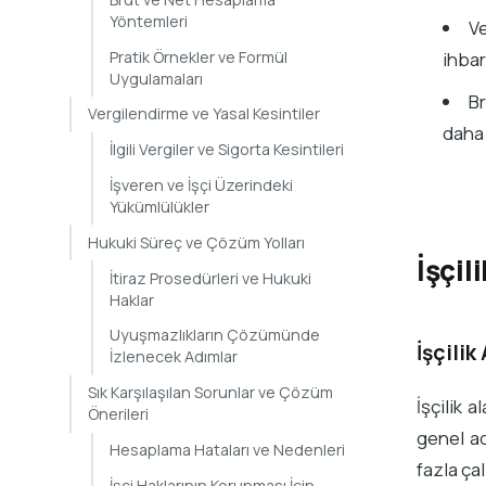
Yöntemleri
Ve
Pratik Örnekler ve Formül
ihbar
Uygulamaları
Br
Vergilendirme ve Yasal Kesintiler
daha 
İlgili Vergiler ve Sigorta Kesintileri
İşveren ve İşçi Üzerindeki
Yükümlülükler
Hukuki Süreç ve Çözüm Yolları
İşçil
İtiraz Prosedürleri ve Hukuki
Haklar
Uyuşmazlıkların Çözümünde
İşçilik
İzlenecek Adımlar
Sık Karşılaşılan Sorunlar ve Çözüm
İşçilik 
Önerileri
genel ad
Hesaplama Hataları ve Nedenleri
fazla çal
İşçi Haklarının Korunması İçin