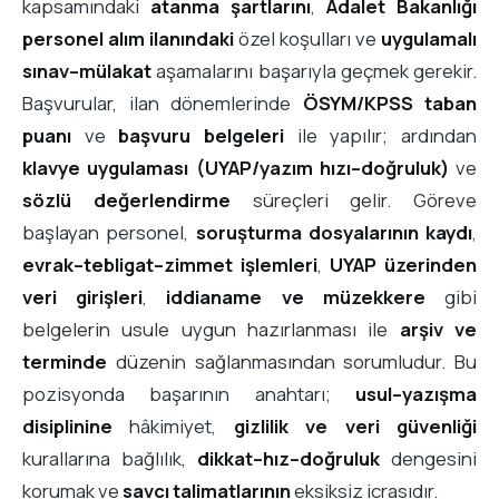
kapsamındaki
atanma şartlarını
,
Adalet Bakanlığı
personel alım ilanındaki
özel koşulları ve
uygulamalı
sınav–mülakat
aşamalarını başarıyla geçmek gerekir.
Başvurular, ilan dönemlerinde
ÖSYM/KPSS taban
puanı
ve
başvuru belgeleri
ile yapılır; ardından
klavye uygulaması (UYAP/yazım hızı–doğruluk)
ve
sözlü değerlendirme
süreçleri gelir. Göreve
başlayan personel,
soruşturma dosyalarının kaydı
,
evrak–tebligat–zimmet işlemleri
,
UYAP üzerinden
veri girişleri
,
iddianame ve müzekkere
gibi
belgelerin usule uygun hazırlanması ile
arşiv ve
terminde
düzenin sağlanmasından sorumludur. Bu
pozisyonda başarının anahtarı;
usul–yazışma
disiplinine
hâkimiyet,
gizlilik ve veri güvenliği
kurallarına bağlılık,
dikkat–hız–doğruluk
dengesini
korumak ve
savcı talimatlarının
eksiksiz icrasıdır.