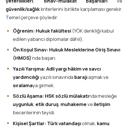
yeterlilikleri
,
sınav–mülakat başarıları
ve
güvenlik/sağlık
kriterlerini birlikte karşılaması gerekir.
Temel çerçeve şöyledir:
Öğrenim:
Hukuk fakültesi
(YÖK denkliği kabul
edilen yabancı diplomalar dâhil).
Ön Koşul Sınav:
Hukuk Mesleklerine Giriş Sınavı
(HMGS)
’nda başarı.
Yazılı Yarışma:
Adli yargı hâkim ve savcı
yardımcılığı
yazılı sınavında
barajı
aşmak ve
sıralama
ya girmek.
Sözlü Aşama:
HSK sözlü mülakatı
nda mesleğe
uygunluk
,
etik duruş
,
muhakeme
ve
iletişim
becerilerinin teyidi.
Kişisel Şartlar:
Türk vatandaşı
olmak,
kamu