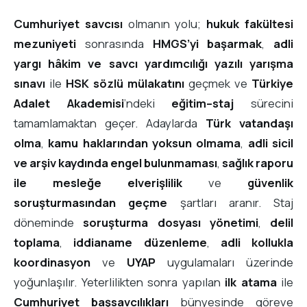
Cumhuriyet savcısı
olmanın yolu;
hukuk fakültesi
mezuniyeti
sonrasında
HMGS’yi başarmak
,
adli
yargı hâkim ve savcı yardımcılığı yazılı yarışma
sınavı
ile
HSK sözlü mülakatını
geçmek ve
Türkiye
Adalet Akademisi
’ndeki
eğitim–staj
sürecini
tamamlamaktan geçer. Adaylarda
Türk vatandaşı
olma
,
kamu haklarından yoksun olmama
,
adli sicil
ve arşiv kaydında engel bulunmaması
,
sağlık raporu
ile mesleğe elverişlilik
ve
güvenlik
soruşturmasından geçme
şartları aranır. Staj
döneminde
soruşturma dosyası yönetimi
,
delil
toplama
,
iddianame düzenleme
,
adli kollukla
koordinasyon
ve
UYAP
uygulamaları üzerinde
yoğunlaşılır. Yeterlilikten sonra yapılan
ilk atama
ile
Cumhuriyet başsavcılıkları
bünyesinde göreve