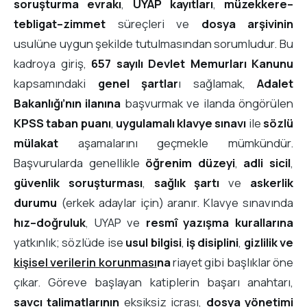
soruşturma evrakı
,
UYAP kayıtları
,
müzekkere–
tebligat–zimmet
süreçleri ve
dosya arşivinin
usulüne uygun şekilde tutulmasından sorumludur. Bu
kadroya giriş,
657 sayılı Devlet Memurları Kanunu
kapsamındaki
genel şartlar
ı sağlamak,
Adalet
Bakanlığı’nın ilanına
başvurmak ve ilanda öngörülen
KPSS taban puanı
,
uygulamalı klavye sınavı
ile
sözlü
mülakat
aşamalarını geçmekle mümkündür.
Başvurularda genellikle
öğrenim düzeyi
,
adli sicil
,
güvenlik soruşturması
,
sağlık şartı
ve
askerlik
durumu
(erkek adaylar için) aranır. Klavye sınavında
hız–doğruluk
, UYAP ve
resmî yazışma kurallarına
yatkınlık; sözlüde ise
usul bilgisi
,
iş disiplini
,
gizlilik ve
kişisel verilerin korunması
na
riayet gibi başlıklar öne
çıkar. Göreve başlayan katiplerin başarı anahtarı,
savcı talimatlarının
eksiksiz icrası,
dosya yönetimi