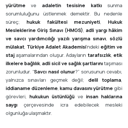
yürütme
ve
adaletin tesisine katkı
sunma
sorumluluğunu üstlenmek demektir. Bu nedenle
süreç;
hukuk fakültesi mezuniyeti
,
Hukuk
Mesleklerine Giriş Sınavı (HMGS)
,
adli yargı hâkim
ve savcı yardımcılığı yazılı yarışma sınavı
,
sözlü
mülakat
,
Türkiye Adalet Akademisi
’ndeki
eğitim ve
staj
aşamalarından oluşur. Adayların
tarafsızlık
,
etik
ilkelere bağlılık
,
adli sicil ve sağlık şartlarını
taşıması
zorunludur. “
Savcı nasıl olunur
?” sorusunun cevabı,
yalnızca sınavları geçmek değil;
delil toplama
,
iddianame düzenleme
,
kamu davasını yürütme
gibi
görevleri,
hukukun üstünlüğü
ve
insan haklarına
saygı
çerçevesinde icra edebilecek mesleki
olgunluğa ulaşmaktır.