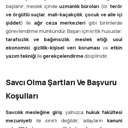
başlanır; meslek içinde
uzmanlık büroları
(ör.
terör
ve örgütlü suçlar
,
mali–kaçakçılık
,
çocuk ve aile içi
şiddet
) ile
ağır ceza merkezleri
gibi birimlerde
görevlendirme mümkündür. Başarı için kritik hususlar:
tarafsızlık ve bağımsızlık
,
meslek etiği
,
usul
ekonomisi
,
gizlilik–kişisel veri koruması
ve
etkin
yazım tekniği
ile
gerekçelendirme
disiplinidir.
Savcı Olma Şartları Ve Başvuru
Koşulları
Savcılık mesleğine giriş
, yalnızca
hukuk fakültesi
mezuniyeti
ile sınırlı değildir; adayların
kanuni