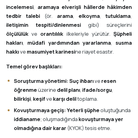
incelemesi
,
aramaya elverişli hâllerde hâkimden
tedbir talebi
(ör.
arama
,
elkoyma
,
tutuklama
,
iletişimin tespiti/dinlenmesi
gibi) süreçlerini
ölçülülük
ve
orantılılık
ilkeleriyle yürütür.
Şüpheli
hakları
,
müdafi yardımından yararlanma
,
susma
hakkı
ve
masumiyet karinesi
ne riayet esastır.
Temel görev başlıkları:
Soruşturma yönetimi:
Suç ihbarı
ve
resen
öğrenme
üzerine
delil planı
,
ifade/sorgu
,
bilirkişi
,
keşif
ve
karşı delil
toplama.
Kovuşturmaya geçiş:
Yeterli şüphe
oluştuğunda
iddianame
; oluşmadığında
kovuşturmaya yer
olmadığına dair karar
(KYOK) tesis etme.