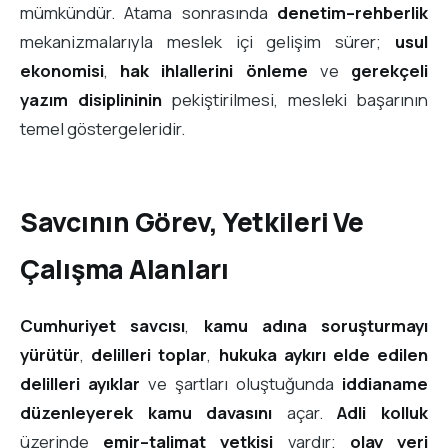
mümkündür. Atama sonrasında
denetim–rehberlik
mekanizmalarıyla meslek içi gelişim sürer;
usul
ekonomisi
,
hak ihlallerini önleme
ve
gerekçeli
yazım disiplininin
pekiştirilmesi, mesleki başarının
temel göstergeleridir.
Savcının Görev, Yetkileri Ve
Çalışma Alanları
Cumhuriyet savcısı
,
kamu adına soruşturmayı
yürütür
,
delilleri toplar
,
hukuka aykırı elde edilen
delilleri ayıklar
ve şartları oluştuğunda
iddianame
düzenleyerek
kamu davasını
açar.
Adli kolluk
üzerinde
emir–talimat yetkisi
vardır;
olay yeri