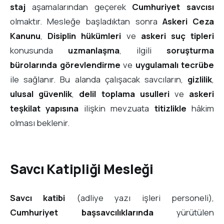
staj
aşamalarından geçerek
Cumhuriyet savcısı
olmaktır. Mesleğe başladıktan sonra
Askeri Ceza
Kanunu
,
Disiplin hükümleri
ve
askeri suç tipleri
konusunda
uzmanlaşma
, ilgili
soruşturma
bürolarında görevlendirme
ve
uygulamalı tecrübe
ile sağlanır. Bu alanda çalışacak savcıların,
gizlilik
,
ulusal güvenlik
,
delil toplama usulleri
ve
askeri
teşkilat yapısına
ilişkin mevzuata
titizlikle
hâkim
olması beklenir.
Savcı Katipliği Mesleği
Savcı katibi
(adliye yazı işleri personeli),
Cumhuriyet başsavcılıklarında
yürütülen