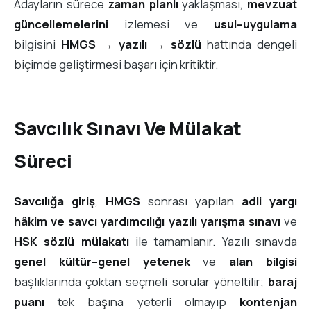
Adayların sürece
zaman planlı
yaklaşması,
mevzuat
güncellemelerini
izlemesi ve
usul–uygulama
bilgisini
HMGS → yazılı → sözlü
hattında dengeli
biçimde geliştirmesi başarı için kritiktir.
Savcılık Sınavı Ve Mülakat
Süreci
Savcılığa giriş
,
HMGS
sonrası yapılan
adli yargı
hâkim ve savcı yardımcılığı yazılı yarışma sınavı
ve
HSK sözlü mülakatı
ile tamamlanır. Yazılı sınavda
genel kültür–genel yetenek
ve
alan bilgisi
başlıklarında çoktan seçmeli sorular yöneltilir;
baraj
puanı
tek başına yeterli olmayıp
kontenjan