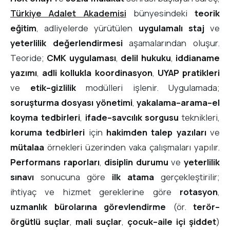
Türkiye Adalet Akademisi
bünyesindeki
teorik
eğitim
, adliyelerde yürütülen
uygulamalı staj
ve
yeterlilik değerlendirmesi
aşamalarından oluşur.
Teoride;
CMK uygulaması
,
delil hukuku
,
iddianame
yazımı
,
adli kollukla koordinasyon
,
UYAP pratikleri
ve
etik–gizlilik
modülleri işlenir. Uygulamada;
soruşturma dosyası yönetimi
,
yakalama–arama–el
koyma tedbirleri
,
ifade–savcılık sorgusu
teknikleri,
koruma tedbirleri
için
hakimden talep yazıları
ve
mütalaa
örnekleri üzerinden vaka çalışmaları yapılır.
Performans raporları
,
disiplin durumu
ve
yeterlilik
sınavı
sonucuna göre
ilk atama
gerçekleştirilir;
ihtiyaç ve hizmet gereklerine göre
rotasyon
,
uzmanlık bürolarına görevlendirme
(ör.
terör–
örgütlü suçlar
,
mali suçlar
,
çocuk–aile içi şiddet
)