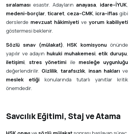
sıralaması
esastır. Adayların
anayasa
,
idare–İYUK
,
medeni–borçlar
,
ticaret
,
ceza–CMK
,
icra–iflas
gibi
derslerde
mevzuat hâkimiyeti
ve
yorum kabiliyeti
göstermesi beklenir.
Sözlü sınav (mülakat)
,
HSK komisyonu
önünde
yapılır ve adayın
hukuki muhakemesi
,
etik duruşu
,
iletişimi
,
stres yönetimi
ile
mesleğe uygunluğu
değerlendirilir.
Gizlilik
,
tarafsızlık
,
insan hakları
ve
meslek etiği
konularında tutarlı yanıtlar kritik
önemdedir.
Savcılık Eğitimi, Staj ve Atama
HSK onayı
ve
sözlü mülakat
sonrası başlayan süreç,