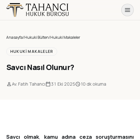
Anasayfa
/
Hukuki Bülten
/
Hukuki Makaleler
HUKUKI MAKALELER
Savcı Nasıl Olunur?
person
calendar_today
schedule
Av. Fatih Tahancı
31 Eki 2025
10 dk okuma
Savcı olmak
,
kamu adına ceza soruşturmasını