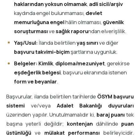
haklarından yoksun olmamak
,
adli sicil/arşiv
kaydında engel bulunmaması,
devlet
memurluğuna engel
hâlin olmaması,
güvenlik
soruşturması
ve
sağlık raporu
ndan elverişlilik.
Yaş/Usul:
İlanda belirtilen
yaş sınırı
ve diğer
başvuru takvimi–biçim
şartlarına uygunluk.
Belgeler:
Kimlik
,
diploma/mezuniyet
, gerekirse
eşdeğerlik belgesi
, başvuru ekranında istenen
form ve beyanlar
.
Başvurular, ilanda belirtilen tarihlerde
ÖSYM başvuru
sistemi
ve/veya
Adalet Bakanlığı duyuruları
üzerinden yapılır. Unutulmamalıdır ki,
baraj puanı
tek
başına yeterli değildir;
kontenjan
dâhilinde
puan
üstünlüğü
ve
mülakat performansı
belirleyicidir.