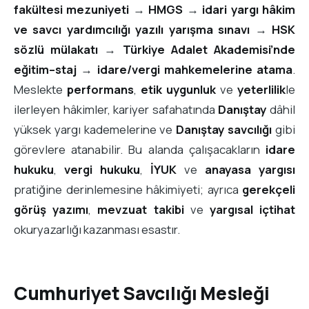
fakültesi mezuniyeti
→
HMGS
→
idari yargı hâkim
ve savcı yardımcılığı yazılı yarışma sınavı
→
HSK
sözlü mülakatı
→
Türkiye Adalet Akademisi’nde
eğitim–staj
→
idare/vergi mahkemelerine atama
.
Meslekte
performans
,
etik uygunluk
ve
yeterlilik
le
ilerleyen hâkimler, kariyer safahatında
Danıştay
dâhil
yüksek yargı kademelerine ve
Danıştay savcılığı
gibi
görevlere atanabilir. Bu alanda çalışacakların
idare
hukuku
,
vergi hukuku
,
İYUK
ve
anayasa yargısı
pratiğine derinlemesine hâkimiyeti; ayrıca
gerekçeli
görüş yazımı
,
mevzuat takibi
ve
yargısal içtihat
okuryazarlığı kazanması esastır.
Cumhuriyet Savcılığı Mesleği