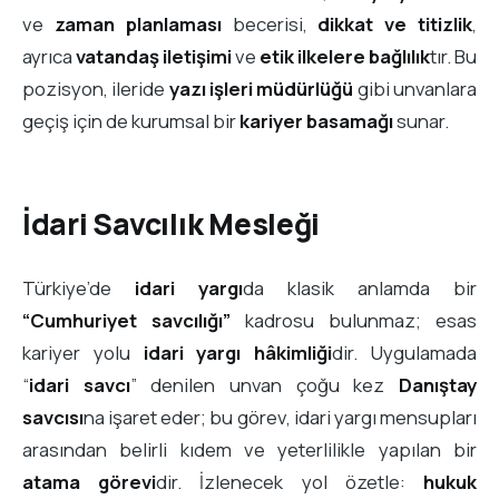
ve
zaman planlaması
becerisi,
dikkat ve titizlik
,
ayrıca
vatandaş iletişimi
ve
etik ilkelere bağlılık
tır. Bu
pozisyon, ileride
yazı işleri müdürlüğü
gibi unvanlara
geçiş için de kurumsal bir
kariyer basamağı
sunar.
İdari Savcılık Mesleği
Türkiye’de
idari yargı
da klasik anlamda bir
“Cumhuriyet savcılığı”
kadrosu bulunmaz; esas
kariyer yolu
idari yargı hâkimliği
dir. Uygulamada
“
idari savcı
” denilen unvan çoğu kez
Danıştay
savcısı
na işaret eder; bu görev, idari yargı mensupları
arasından belirli kıdem ve yeterlilikle yapılan bir
atama görevi
dir. İzlenecek yol özetle:
hukuk