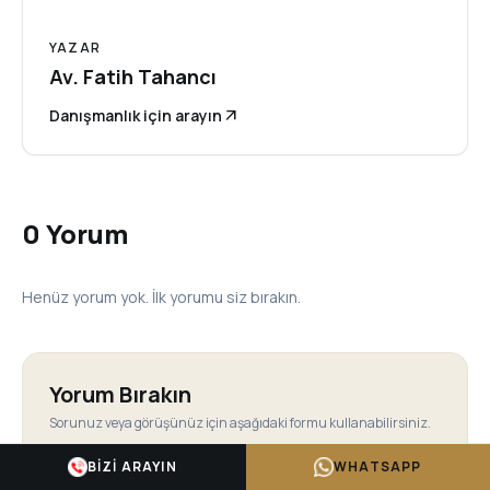
YAZAR
Av. Fatih Tahancı
Danışmanlık için arayın
arrow_outward
0 Yorum
Henüz yorum yok. İlk yorumu siz bırakın.
Yorum Bırakın
Sorunuz veya görüşünüz için aşağıdaki formu kullanabilirsiniz.
ADINIZ *
BIZI ARAYIN
WHATSAPP