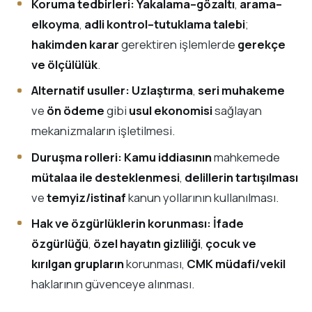
Koruma tedbirleri:
Yakalama–gözaltı
,
arama–
elkoyma
,
adli kontrol–tutuklama talebi
;
hakimden karar
gerektiren işlemlerde
gerekçe
ve ölçülülük
.
Alternatif usuller:
Uzlaştırma
,
seri muhakeme
ve
ön ödeme
gibi
usul ekonomisi
sağlayan
mekanizmaların işletilmesi.
Duruşma rolleri:
Kamu iddiasının
mahkemede
mütalaa ile desteklenmesi
,
delillerin tartışılması
ve
temyiz/istinaf
kanun yollarının kullanılması.
Hak ve özgürlüklerin korunması:
İfade
özgürlüğü
,
özel hayatın gizliliği
,
çocuk ve
kırılgan grupların
korunması,
CMK müdafi/vekil
haklarının güvenceye alınması.