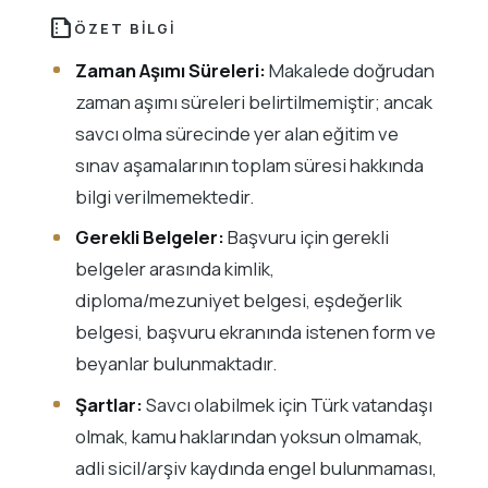
summarize
ÖZET BILGI
Zaman Aşımı Süreleri:
Makalede doğrudan
zaman aşımı süreleri belirtilmemiştir; ancak
savcı olma sürecinde yer alan eğitim ve
sınav aşamalarının toplam süresi hakkında
bilgi verilmemektedir.
Gerekli Belgeler:
Başvuru için gerekli
belgeler arasında kimlik,
diploma/mezuniyet belgesi, eşdeğerlik
belgesi, başvuru ekranında istenen form ve
beyanlar bulunmaktadır.
Şartlar:
Savcı olabilmek için Türk vatandaşı
olmak, kamu haklarından yoksun olmamak,
adli sicil/arşiv kaydında engel bulunmaması,