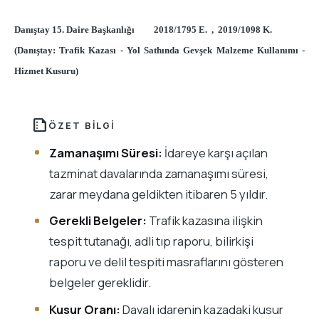
Danıştay 15. Daire Başkanlığı 2018/1795 E. , 2019/1098 K.
(Danıştay: Trafik Kazası - Yol Sathında Gevşek Malzeme Kullanımı -
Hizmet Kusuru)
summarize
ÖZET BILGI
Zamanaşımı Süresi:
İdareye karşı açılan
tazminat davalarında zamanaşımı süresi,
zarar meydana geldikten itibaren 5 yıldır.
Gerekli Belgeler:
Trafik kazasına ilişkin
tespit tutanağı, adli tıp raporu, bilirkişi
raporu ve delil tespiti masraflarını gösteren
belgeler gereklidir.
Kusur Oranı:
Davalı idarenin kazadaki kusur