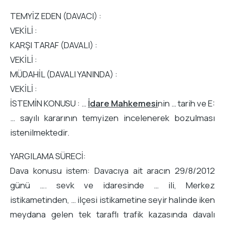
TEMYİZ EDEN (DAVACI) :
VEKİLİ :
KARŞI TARAF (DAVALI) :
VEKİLİ :
MÜDAHİL (DAVALI YANINDA) :
VEKİLİ :
İSTEMİN KONUSU : …
İdare Mahkemesi
nin … tarih ve E:
… sayılı kararının temyizen incelenerek bozulması
istenilmektedir.
YARGILAMA SÜRECİ:
Dava konusu istem: Davacıya ait aracın 29/8/2012
günü …. sevk ve idaresinde … ili, Merkez
istikametinden, … ilçesi istikametine seyir halinde iken
meydana gelen tek taraflı trafik kazasında davalı