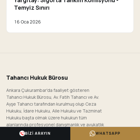
Temyiz Sınırı
16 Oca 2026
Tahancı Hukuk Bürosu
Ankara Çukurambar'da faaliyet gösteren
Tahancı Hukuk Bürosu, Av. Fatih Tahancı ve Av.
Ayşe Tahancı tarafından kurulmuş olup Ceza
Hukuku, İdare Hukuku, Aile Hukuku ve Tazminat
Hukuku başta olmak üzere hukukun tüm
alanlarında profesyonel danışmanlık ve avukatlık
hizmeti sunmaktadır.
BIZI ARAYIN
WHATSAPP