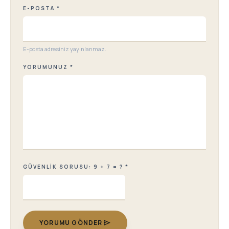
E-POSTA *
E-posta adresiniz yayınlanmaz.
YORUMUNUZ *
GÜVENLIK SORUSU: 9 + 7 = ? *
send
YORUMU GÖNDER