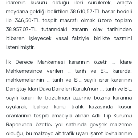
idarenin kusuru olduğu ileri sürülerek, araçta
meydana geldiği belirtilen 38.610,57-TL hasar bedeli
ile 346,50-TL tespit masrafı olmak üzere toplam
38.957,07-TL tutarındaki zararın olay tarihinden
itibaren işleyecek yasal faiziyle birlikte tazmini
istenilmiştir.
İlk Derece Mahkemesi kararının özeti: … İdare
Mahkemesince verilen … tarih ve E:… kararda;
mahkemelerinin … tarih ve E:… sayılı ısrar kararının
Danıştay İdari Dava Daireleri Kurulu'nun …. tarih ve E:…
sayılı kararı ile bozulması üzerine bozma kararına
uyularak, bahse konu trafik kazasında kusur
oranlarının tespiti amacıyla alınan Adli Tıp Kurumu
Raporunda özetle: yol sathında gevşek malzeme
olduğu, bu malzeye ait trafik uyarı işaret levhalarının