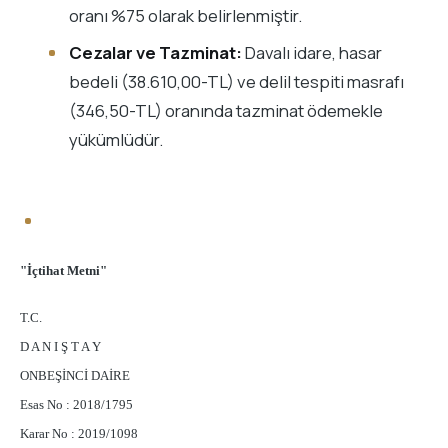
oranı %75 olarak belirlenmiştir.
Cezalar ve Tazminat:
Davalı idare, hasar
bedeli (38.610,00-TL) ve delil tespiti masrafı
(346,50-TL) oranında tazminat ödemekle
yükümlüdür.
"İçtihat Metni"
T.C.
D A N I Ş T A Y
ONBEŞİNCİ DAİRE
Esas No : 2018/1795
Karar No : 2019/1098