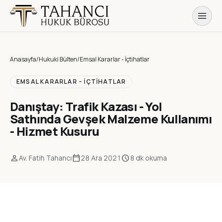
Anasayfa
/
Hukuki Bülten
/
Emsal Kararlar - İçtihatlar
EMSAL KARARLAR - İÇTIHATLAR
Danıştay: Trafik Kazası - Yol
Sathında Gevşek Malzeme Kullanımı
- Hizmet Kusuru
person
calendar_today
schedule
Av. Fatih Tahancı
28 Ara 2021
8 dk okuma