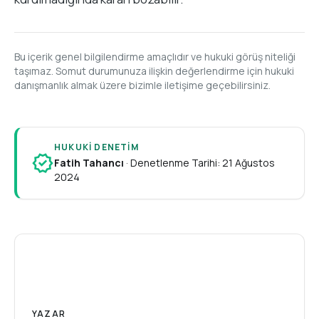
Bu içerik genel bilgilendirme amaçlıdır ve hukuki görüş niteliği
taşımaz. Somut durumunuza ilişkin değerlendirme için hukuki
danışmanlık almak üzere bizimle iletişime geçebilirsiniz.
HUKUKI DENETIM
verified
Fatih Tahancı
·
Denetlenme Tarihi: 21 Ağustos
2024
A
YAZAR