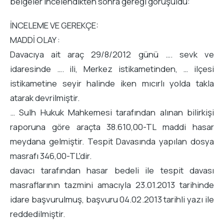
belgeler incelendikten sonra gereği görüşüldü:
İNCELEME VE GEREKÇE:
MADDİ OLAY :
Davacıya ait araç 29/8/2012 günü …. sevk ve
idaresinde …. ili, Merkez istikametinden, … ilçesi
istikametine seyir halinde iken mıcırlı yolda takla
atarak devrilmiştir.
… Sulh Hukuk Mahkemesi tarafından alınan bilirkişi
raporuna göre araçta 38.610,00-TL maddi hasar
meydana gelmiştir. Tespit Davasında yapılan dosya
masrafı 346,00-TL'dir.
davacı tarafından hasar bedeli ile tespit davası
masraflarının tazmini amacıyla 23.01.2013 tarihinde
idare başvurulmuş, başvuru 04.02.2013 tarihli yazı ile
reddedilmiştir.