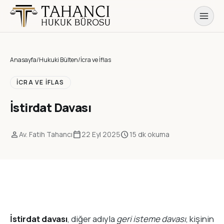
Anasayfa
/
Hukuki Bülten
/
İcra ve İflas
İCRA VE İFLAS
İstirdat Davası
person
calendar_today
schedule
Av. Fatih Tahancı
22 Eyl 2025
15 dk okuma
İstirdat davası
, diğer adıyla
geri isteme davası
, kişinin