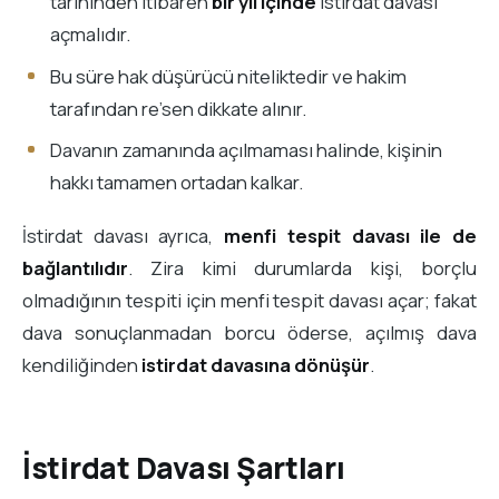
tarihinden itibaren
bir yıl içinde
istirdat davası
açmalıdır.
Bu süre hak düşürücü niteliktedir ve hakim
tarafından re’sen dikkate alınır.
Davanın zamanında açılmaması halinde, kişinin
hakkı tamamen ortadan kalkar.
İstirdat davası ayrıca,
menfi tespit davası ile de
bağlantılıdır
. Zira kimi durumlarda kişi, borçlu
olmadığının tespiti için menfi tespit davası açar; fakat
dava sonuçlanmadan borcu öderse, açılmış dava
kendiliğinden
istirdat davasına dönüşür
.
İstirdat Davası Şartları