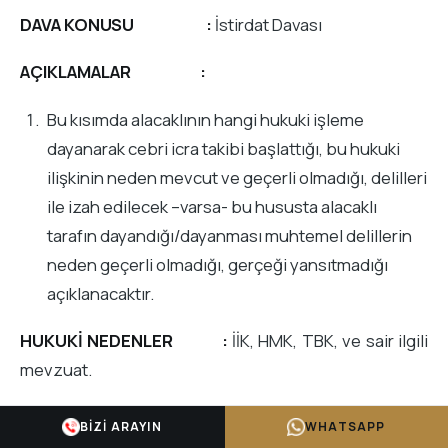
DAVA KONUSU :
İstirdat Davası
AÇIKLAMALAR :
Bu kısımda alacaklının hangi hukuki işleme
dayanarak cebri icra takibi başlattığı, bu hukuki
ilişkinin neden mevcut ve geçerli olmadığı, delilleri
ile izah edilecek –varsa- bu hususta alacaklı
tarafın dayandığı/dayanması muhtemel delillerin
neden geçerli olmadığı, gerçeği yansıtmadığı
açıklanacaktır.
HUKUKİ NEDENLER :
İİK, HMK, TBK, ve sair ilgili
mevzuat.
DELİLLER :
Bu kısımda istirdat davasını haklı
BIZI ARAYIN
WHATSAPP
gösterici nitelikteki tüm delil ve sair ispat vasıtaları