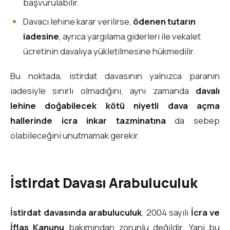
başvurulabilir.
Davacı lehine karar verilirse,
ödenen tutarın
iadesine
, ayrıca yargılama giderleri ile vekalet
ücretinin davalıya yükletilmesine hükmedilir.
Bu noktada, istirdat davasının yalnızca paranın
iadesiyle sınırlı olmadığını, aynı zamanda
davalı
lehine doğabilecek kötü niyetli dava açma
hallerinde icra inkar tazminatına
da sebep
olabileceğini unutmamak gerekir.
İstirdat Davası Arabuluculuk
İstirdat davasında arabuluculuk
, 2004 sayılı
İcra ve
İflas Kanunu
bakımından zorunlu değildir. Yani bu