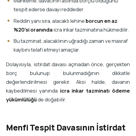
Mahkeme, davacının aslında borçlu olduğunu
tespit ederse davayı reddeder.
Reddin yanı sıra, alacaklı lehine
borcun en az
%20’si oranında
icra inkar tazminatına hükmedilir.
Bu tazminat, alacaklının uğradığı zaman ve masraf
kaybını telafi etmeyi amaçlar.
Dolayısıyla, istirdat davası açmadan önce, gerçekten
borç bulunup bulunmadığının dikkatle
değerlendirilmesi gerekir. Aksi halde, davanın
kaybedilmesi yanında
icra inkar tazminatı ödeme
yükümlülüğü
de doğabilir.
Menfi Tespit Davasının İstirdat