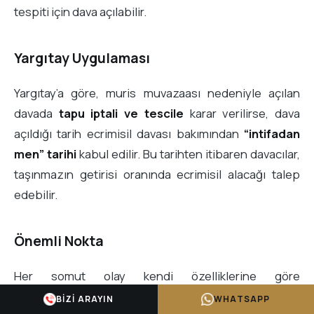
tespiti için dava açılabilir.
Yargıtay Uygulaması
Yargıtay’a göre, muris muvazaası nedeniyle açılan
davada
tapu iptali ve tescile
karar verilirse, dava
açıldığı tarih ecrimisil davası bakımından
“intifadan
men” tarihi
kabul edilir. Bu tarihten itibaren davacılar,
taşınmazın getirisi oranında ecrimisil alacağı talep
edebilir.
Önemli Nokta
Her somut olay kendi özelliklerine göre
değerlendirilmelidir. Davacı mirasçılar, yalnızca tapu
BIZI ARAYIN
WHATSAPP