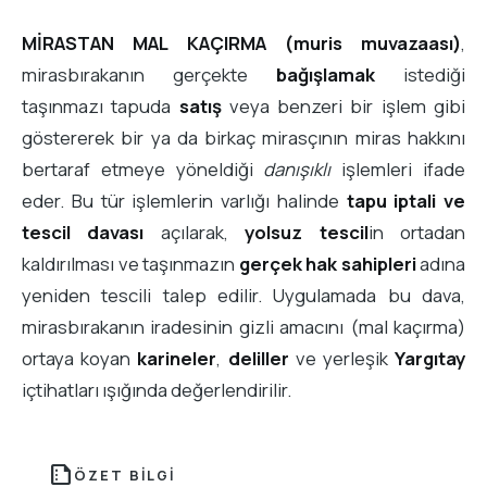
MİRASTAN MAL KAÇIRMA (muris muvazaası)
,
mirasbırakanın gerçekte
bağışlamak
istediği
taşınmazı tapuda
satış
veya benzeri bir işlem gibi
göstererek bir ya da birkaç mirasçının miras hakkını
bertaraf etmeye yöneldiği
danışıklı
işlemleri ifade
eder. Bu tür işlemlerin varlığı halinde
tapu iptali ve
tescil davası
açılarak,
yolsuz tescil
in ortadan
kaldırılması ve taşınmazın
gerçek hak sahipleri
adına
yeniden tescili talep edilir. Uygulamada bu dava,
mirasbırakanın iradesinin gizli amacını (mal kaçırma)
ortaya koyan
karineler
,
deliller
ve yerleşik
Yargıtay
içtihatları ışığında değerlendirilir.
summarize
ÖZET BILGI