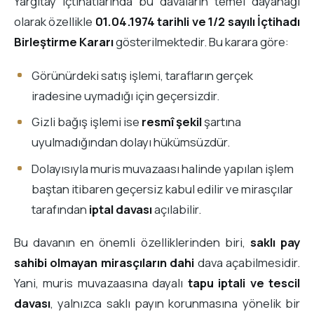
Yargıtay içtihatlarında bu davaların temel dayanağı
olarak özellikle
01.04.1974 tarihli ve 1/2 sayılı İçtihadı
Birleştirme Kararı
gösterilmektedir. Bu karara göre:
Görünürdeki satış işlemi, tarafların gerçek
iradesine uymadığı için geçersizdir.
Gizli bağış işlemi ise
resmî şekil
şartına
uyulmadığından dolayı hükümsüzdür.
Dolayısıyla muris muvazaası halinde yapılan işlem
baştan itibaren geçersiz kabul edilir ve mirasçılar
tarafından
iptal davası
açılabilir.
Bu davanın en önemli özelliklerinden biri,
saklı pay
sahibi olmayan mirasçıların dahi
dava açabilmesidir.
Yani, muris muvazaasına dayalı
tapu iptali ve tescil
davası
, yalnızca saklı payın korunmasına yönelik bir