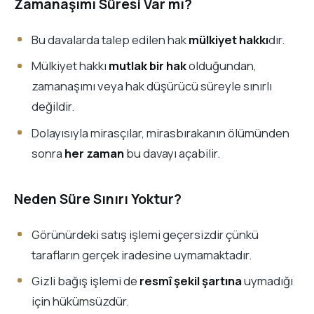
Zamanaşımı Süresi Var mı?
Bu davalarda talep edilen hak
mülkiyet hakkı
dır.
Mülkiyet hakkı
mutlak bir hak
olduğundan,
zamanaşımı veya hak düşürücü süreyle sınırlı
değildir.
Dolayısıyla mirasçılar, mirasbırakanın ölümünden
sonra
her zaman
bu davayı açabilir.
Neden Süre Sınırı Yoktur?
Görünürdeki satış işlemi geçersizdir çünkü
tarafların gerçek iradesine uymamaktadır.
Gizli bağış işlemi de
resmî şekil şartına
uymadığı
için hükümsüzdür.