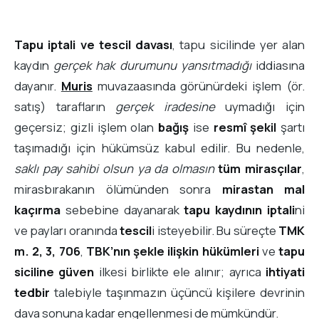
Tapu iptali ve tescil davası
, tapu sicilinde yer alan
kaydın
gerçek hak durumunu yansıtmadığı
iddiasına
dayanır.
Muris
muvazaasında görünürdeki işlem (ör.
satış) tarafların
gerçek iradesine
uymadığı için
geçersiz; gizli işlem olan
bağış
ise
resmî şekil
şartı
taşımadığı için hükümsüz kabul edilir. Bu nedenle,
saklı pay sahibi olsun ya da olmasın
tüm mirasçılar
,
mirasbırakanın ölümünden sonra
mirastan mal
kaçırma
sebebine dayanarak
tapu kaydının iptali
ni
ve payları oranında
tescil
i isteyebilir. Bu süreçte
TMK
m. 2, 3, 706
,
TBK’nın şekle ilişkin hükümleri
ve
tapu
siciline güven
ilkesi birlikte ele alınır; ayrıca
ihtiyati
tedbir
talebiyle taşınmazın üçüncü kişilere devrinin
dava sonuna kadar engellenmesi de mümkündür.