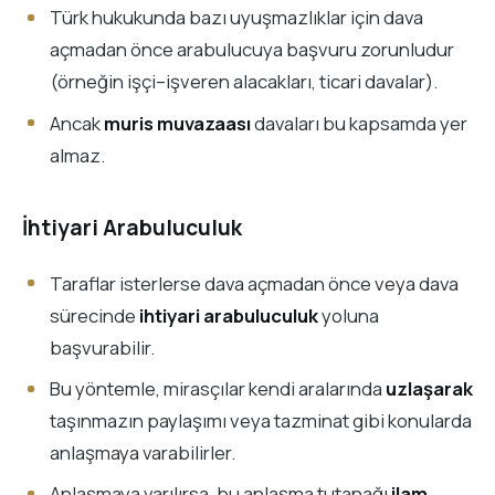
Türk hukukunda bazı uyuşmazlıklar için dava
açmadan önce arabulucuya başvuru zorunludur
(örneğin işçi–işveren alacakları, ticari davalar).
Ancak
muris muvazaası
davaları bu kapsamda yer
almaz.
İhtiyari Arabuluculuk
Taraflar isterlerse dava açmadan önce veya dava
sürecinde
ihtiyari arabuluculuk
yoluna
başvurabilir.
Bu yöntemle, mirasçılar kendi aralarında
uzlaşarak
taşınmazın paylaşımı veya tazminat gibi konularda
anlaşmaya varabilirler.
Anlaşmaya varılırsa, bu anlaşma tutanağı
ilam