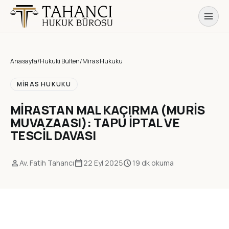
Anasayfa
/
Hukuki Bülten
/
Miras Hukuku
MIRAS HUKUKU
MİRASTAN MAL KAÇIRMA (MURİS
MUVAZAASI): TAPU İPTAL VE
TESCİL DAVASI
person
calendar_today
schedule
Av. Fatih Tahancı
22 Eyl 2025
19 dk okuma