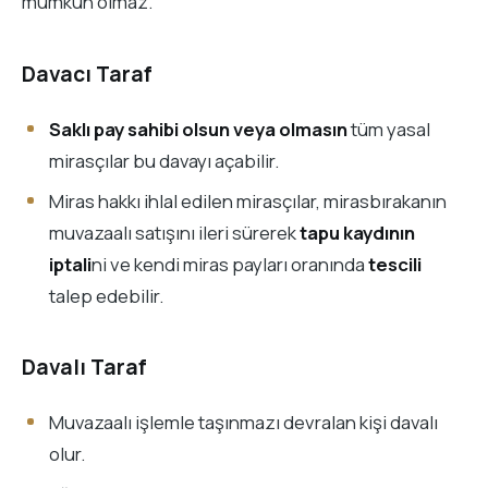
mümkün olmaz.
Davacı Taraf
Saklı pay sahibi olsun veya olmasın
tüm yasal
mirasçılar bu davayı açabilir.
Miras hakkı ihlal edilen mirasçılar, mirasbırakanın
muvazaalı satışını ileri sürerek
tapu kaydının
iptali
ni ve kendi miras payları oranında
tescili
talep edebilir.
Davalı Taraf
Muvazaalı işlemle taşınmazı devralan kişi davalı
olur.