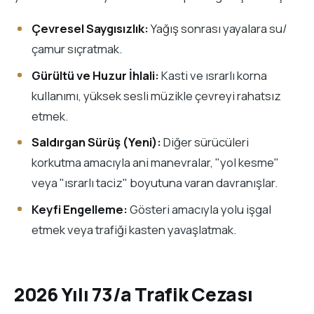
Çevresel Saygısızlık:
Yağış sonrası yayalara su/
çamur sıçratmak.
Gürültü ve Huzur İhlali:
Kasti ve ısrarlı korna
kullanımı, yüksek sesli müzikle çevreyi rahatsız
etmek.
Saldırgan Sürüş (Yeni):
Diğer sürücüleri
korkutma amacıyla ani manevralar, "yol kesme"
veya "ısrarlı taciz" boyutuna varan davranışlar.
Keyfi Engelleme:
Gösteri amacıyla yolu işgal
etmek veya trafiği kasten yavaşlatmak.
2026 Yılı 73/a Trafik Cezası