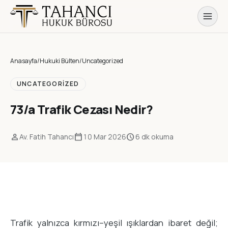
Anasayfa
/
Hukuki Bülten
/
Uncategorized
UNCATEGORIZED
73/a Trafik Cezası Nedir?
person
calendar_today
schedule
Av. Fatih Tahancı
10 Mar 2026
6 dk okuma
Trafik yalnızca kırmızı–yeşil ışıklardan ibaret değil;