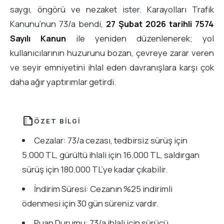
saygı, öngörü ve nezaket ister. Karayolları Trafik
Kanunu’nun 73/a bendi,
27 Şubat 2026 tarihli 7574
Sayılı Kanun
ile yeniden düzenlenerek; yol
kullanıcılarının huzurunu bozan, çevreye zarar veren
ve seyir emniyetini ihlal eden davranışlara karşı çok
daha ağır yaptırımlar getirdi.
summarize
ÖZET BILGI
Cezalar: 73/a cezası, tedbirsiz sürüş için
5.000 TL, gürültü ihlali için 16.000 TL, saldırgan
sürüş için 180.000 TL’ye kadar çıkabilir.
İndirim Süresi: Cezanın %25 indirimli
ödenmesi için 30 gün süreniz vardır.
Puan Durumu: 73/a ihlali için sürücü