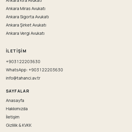
Ankara Kira Avukatı
Ankara Miras Avukatı
Ankara Sigorta Avukatı
Ankara Şirket Avukatı
Ankara Vergi Avukatı
İLETIŞIM
+903122203630
WhatsApp: +903122203630
info@tahanci.av.tr
SAYFALAR
Anasayfa
Hakkımızda
İletişim
Gizlilik & KVKK