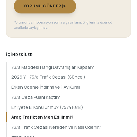
send
YORUMU GÖNDER
Yorumunuz moderasyon sonrası yayınlanır. Bilgileriniz üçüncü
taraflarla paylaşılmaz.
İÇINDEKILER
73/a Maddesi Hangi Davranışları Kapsar?
2026 Yılı 73/a Trafik Cezası (Güncel)
Erken Ödeme İndirimi ve 1 Ay Kuralı
73/a Ceza Puanı Kaçtır?
Ehliyete El Konulur mu? (7574 Farkı)
Araç Trafikten Men Edilir mi?
73/a Trafik Cezası Nereden ve Nasıl Ödenir?