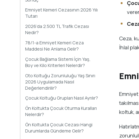
Çocuk
Emniyet Kemeri Cezasının 2026 Yılı
veren
Tutarı
Ceza
2026’da 2.500 TL Trafik Cezası
Nedir?
Ceza, ku
78/1-a Emniyet Kemeri Ceza
İhlal pl
Maddesi Ne Anlama Gelir?
Çocuk Bağlama Sistemi İçin Yaş,
Boy ve Kilo Kriterleri Nelerdir?
Emni
Oto Koltuğu Zorunluluğu Yaş Sınırı
2026 Uygulamada Nasıl
Değerlendirilir?
Emniyet 
Çocuk Koltuğu Grupları Nasıl Ayrılır?
takılma
Ön Koltukta Çocuk Oturma Kuralları
koltuk, 
Nelerdir?
Ön Koltukta Çocuk Cezası Hangi
Hatırlat
Durumlarda Gündeme Gelir?
zorunlu