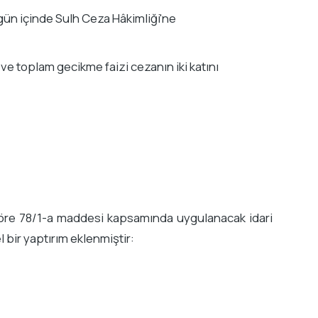
5 gün içinde Sulh Ceza Hâkimliği'ne
 toplam gecikme faizi cezanın iki katını
öre 78/1-a maddesi kapsamında uygulanacak idari
l bir yaptırım eklenmiştir: