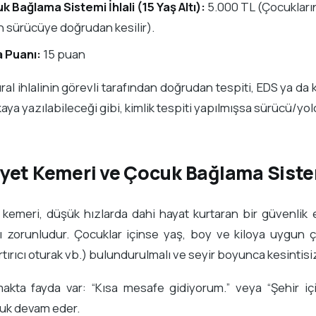
 Bağlama Sistemi İhlali (15 Yaş Altı):
5.000 TL (Çocukları
 sürücüye doğrudan kesilir).
 Puanı:
15 puan
ral ihlalinin görevli tarafından doğrudan tespiti, EDS ya da 
akaya yazılabileceği gibi, kimlik tespiti yapılmışsa sürücü/yo
yet Kemeri ve Çocuk Bağlama Siste
kemeri, düşük hızlarda dahi hayat kurtaran bir güvenlik 
sı zorunludur. Çocuklar içinse yaş, boy ve kiloya uygun
artırıcı oturak vb.) bulundurulmalı ve seyir boyunca kesintisiz
makta fayda var: “Kısa mesafe gidiyorum.” veya “Şehir iç
luk devam eder.