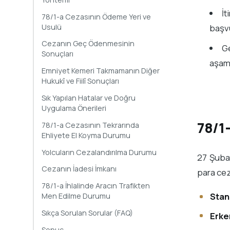
İt
78/1-a Cezasının Ödeme Yeri ve
Usulü
başvu
Cezanın Geç Ödenmesinin
Ge
Sonuçları
aşam
Emniyet Kemeri Takmamanın Diğer
Hukukî ve Fiilî Sonuçları
Sık Yapılan Hatalar ve Doğru
Uygulama Önerileri
78/1-
78/1-a Cezasının Tekrarında
Ehliyete El Koyma Durumu
Yolcuların Cezalandırılma Durumu
27 Şuba
Cezanın İadesi İmkanı
para ceza
78/1-a İhlalinde Aracın Trafikten
Stan
Men Edilme Durumu
Sıkça Sorulan Sorular (FAQ)
Erke
Sonuç