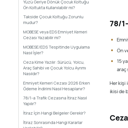
Yüzü Geriye Dönük Çocuk Koltuğu
Ön Koltukta Kullanılabilir mi?
Takside Çocuk Koltuğu Zorunlu
78/1-
mudur?
MOBESE veya EDS Emniyet Kemeri
Cezası Yazabilir mi?
Emni
MOBESE/EDS Tespitinde Uygulama
Ön ve
Nasıl İşler?
15 y
Ceza Kime Yazılır: Sürücü, Yolcu,
Araç Sahibi ve Çocuk Yolcu Ayrımı
araç 
Nasıldır?
Her kişi
Emniyet Kemeri Cezası 2026 Erken
Ödeme İndirimi Nasıl Hesaplanır?
ikisi de 
78/1-a Trafik Cezasına İtiraz Nasıl
Yapılır?
İtiraz İçin Hangi Belgeler Gerekir?
Ceza
İtiraz Sonrasında Hangi Kararlar