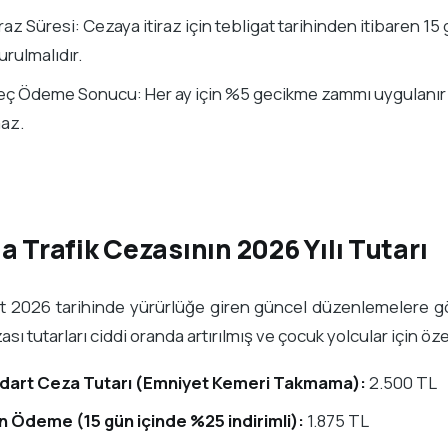
iraz Süresi: Cezaya itiraz için tebligat tarihinden itibaren 1
rulmalıdır.
ç Ödeme Sonucu: Her ay için %5 gecikme zammı uygulanır ve
az.
a Trafik Cezasının 2026 Yılı Tutarı
t 2026 tarihinde yürürlüğe giren güncel düzenlemelere g
sı tutarları ciddi oranda artırılmış ve çocuk yolcular için öze
dart Ceza Tutarı (Emniyet Kemeri Takmama):
2.500 TL
n Ödeme (15 gün içinde %25 indirimli):
1.875 TL