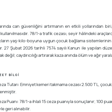
arında can güvenliğini artırmanın en etkili yollarından b
 kullanılmasıdır. 78/1-a trafik cezası, seyir hâlindeki araç
kların yaş-kilo-boyuna uygun çocuk bağlama sistemlerinin
r. 27 Şubat 2026 tarihli 7574 sayılı Kanun ile yapılan düzen
ak değil; caydırıcılığı artırarak kaza anında ölüm ve ağır yara
ZET BILGI
za Tutarı: Emniyet kemeri takmama cezası 2.500 TL, çocuk b
lenmiştir.
za Puanı: 78/1-a ihlali 15 ceza puanıyla sonuçlanır; 100 p
le geri alınabilir.