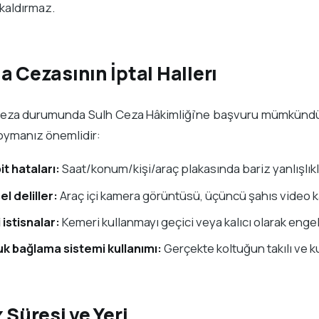
kaldırmaz.
a Cezasının İptal Hallerı
eza durumunda Sulh Ceza Hâkimliği’ne başvuru mümkündür. 
oymanız önemlidir:
t hataları:
Saat/konum/kişi/araç plakasında bariz yanlışlıkl
l deliller:
Araç içi kamera görüntüsü, üçüncü şahıs video k
 istisnalar:
Kemeri kullanmayı geçici veya kalıcı olarak eng
k bağlama sistemi kullanımı:
Gerçekte koltuğun takılı ve ku
z Süresi ve Yeri