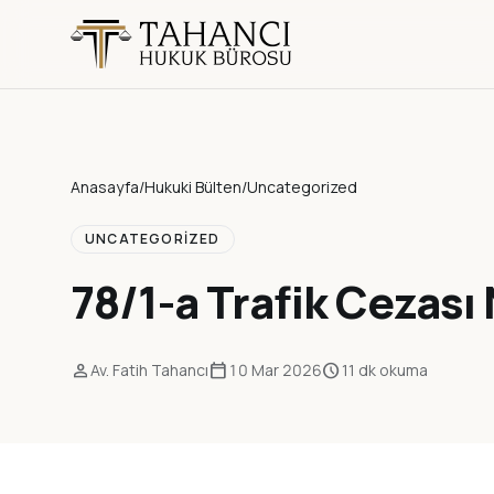
Anasayfa
/
Hukuki Bülten
/
Uncategorized
UNCATEGORIZED
78/1-a Trafik Cezası
person
calendar_today
schedule
Av. Fatih Tahancı
10 Mar 2026
11 dk okuma