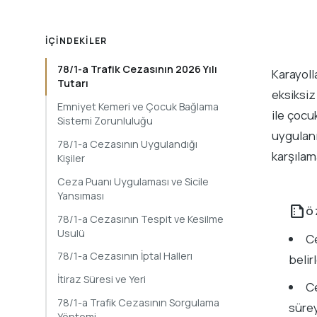
İÇINDEKILER
78/1-a Trafik Cezasının 2026 Yılı
Karayoll
Tutarı
eksiksiz
Emniyet Kemeri ve Çocuk Bağlama
ile çocu
Sistemi Zorunluluğu
uygulanı
78/1-a Cezasının Uygulandığı
karşılam
Kişiler
Ceza Puanı Uygulaması ve Sicile
Yansıması
summarize
Ö
78/1-a Cezasının Tespit ve Kesilme
Usulü
Ce
78/1-a Cezasının İptal Hallerı
belir
İtiraz Süresi ve Yeri
Ce
78/1-a Trafik Cezasının Sorgulama
sürey
Yöntemi