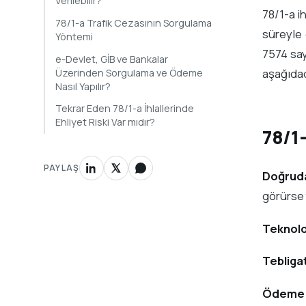
Verilebilir?
78/1-a i
78/1-a Trafik Cezasının Sorgulama
süreyle 
Yöntemi
7574 say
e-Devlet, GİB ve Bankalar
aşağıdad
Üzerinden Sorgulama ve Ödeme
Nasıl Yapılır?
Tekrar Eden 78/1-a İhlallerinde
Ehliyet Riski Var mıdır?
78/1
PAYLAŞ
Doğruda
görürse 
Teknoloj
Tebliga
Ödeme