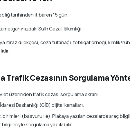
bliğ tarihinden itibaren 15 gün.
kametgâhınızdaki Sulh Ceza Hâkimliği.
 itiraz dilekçesi, ceza tutanağı, tebligat örneği, kimlik/ruhsa
idir.
-a Trafik Cezasının Sorgulama Yönt
let üzerinden trafik cezası sorgulama ekranı.
 İdaresi Başkanlığı (GİB) dijital kanalları.
k birimleri (başvuru ile). Plakaya yazılan cezalarda araç bilg
k bilgileriyle sorgulama yapılabilir.