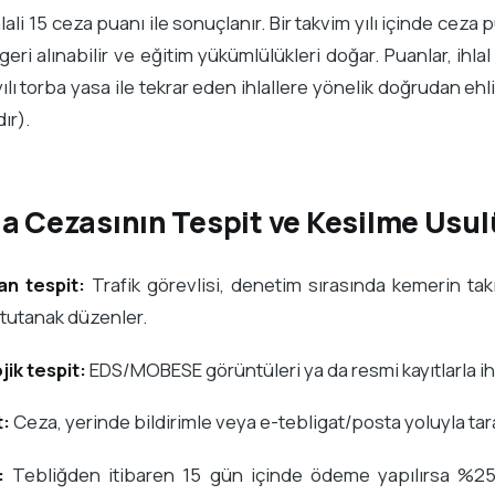
hlali 15 ceza puanı ile sonuçlanır. Bir takvim yılı içinde cez
geri alınabilir ve eğitim yükümlülükleri doğar. Puanlar, ihlal 
ılı torba yasa ile tekrar eden ihlallere yönelik doğrudan ehliy
ır).
-a Cezasının Tespit ve Kesilme Usul
n tespit:
Trafik görevlisi, denetim sırasında kemerin tak
tutanak düzenler.
ik tespit:
EDS/MOBESE görüntüleri ya da resmi kayıtlarla ihla
t:
Ceza, yerinde bildirimle veya e-tebligat/posta yoluyla taraf
:
Tebliğden itibaren 15 gün içinde ödeme yapılırsa %25 