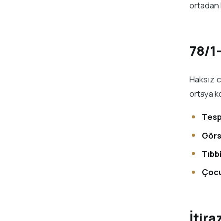
ortadan 
78/1-
Haksız c
ortaya k
Tespi
Görse
Tıbbi
Çocu
İtira