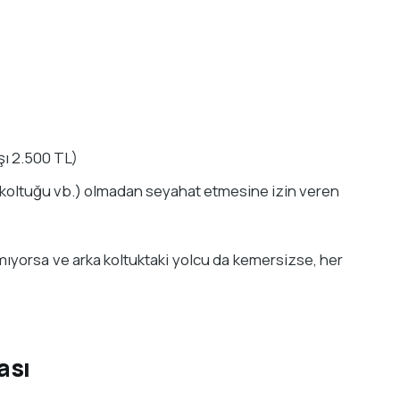
şı 2.500 TL)
 koltuğu vb.) olmadan seyahat etmesine izin veren
kmıyorsa ve arka koltuktaki yolcu da kemersizse, her
ası