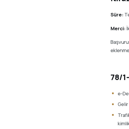
Süre:
Te
Merci:
İ
Başvuruya
eklenmel
78/1
e-Dev
Gelir
Trafi
kimli