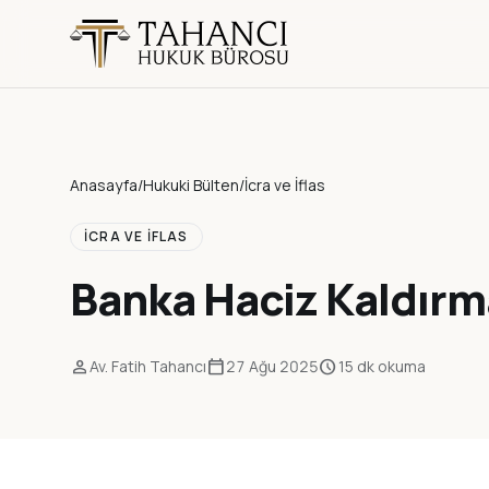
Anasayfa
/
Hukuki Bülten
/
İcra ve İflas
İCRA VE İFLAS
Banka Haciz Kaldırm
person
calendar_today
schedule
Av. Fatih Tahancı
27 Ağu 2025
15 dk okuma