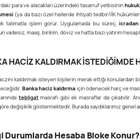
daki para ve alacakları üzerindeki tasarruf yetkisinin
hukuk
şmesi
(ya da bazı özel hallerde ihtiyati tedbir/İİK hüküml
nik talimatla işlem görür. Uygulamada bu süreç,
icradan
n vadesiz, maaş, birikim, döviz ve hatta bazı yatırım hesapl
A HACİZ KALDIRMAK İSTEDİĞİMDE 
czini kaldırmak isteyen kişilerin merak ettiği konulardan 
receğidir.
Banka haciz kaldırma
için ödenecek harç ve masraf
yanında
tebligat
masrafı gibi ek masraflar da çıkabilir. A
öre değişiklik göstermektedir. Burada saydıklarımız genel 
i Durumlarda Hesaba Bloke Konur?