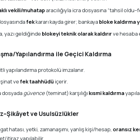
aklı vekili/muhatap
aracılığıyla icra dosyasına “tahsil oldu–f
 dosyasında
fek
kararı kayda girer; bankaya
bloke kaldırma y
a, yazı geldiğinde
blokeyi teknik olarak kaldırır
ve hesaba er
aşma/Yapılandırma ile Geçici Kaldırma
tli yapılandırma protokolü imzalanır.
eşinat ve
fek taahhüdü
içerir.
 dosyada
güvence
(teminat) karşılığı
kısmi kaldırma
yapılab
raz–Şikâyet ve Usulsüzlükler
gat hatası, yetki, zamanaşımı, yanlış kişi/hesap,
oransız kes
et/itiraz yapılabilir.