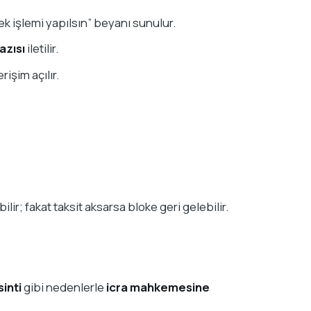
ek işlemi yapılsın” beyanı sunulur.
azısı
iletilir.
işim açılır.
ilir; fakat taksit aksarsa bloke geri gelebilir.
inti
gibi nedenlerle
icra mahkemesine