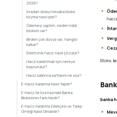
2026?
Ödem
İcradan dolayı hesaba bloke
koyma nasıl işler?
haci
Ödemeyi yaptım; neden hâlâ
İhta
blokem var?
Verg
Birden çok dosya var; hangisi
kalkar?
Ceza
Elektronik haciz nasıl çözülür?
Bloke,
i
Haczi kaldırtmak için nereye
başvurulur?
Haciz kalkınca kartlarım ne olur?
Bank
E-Haciz Kaldırma Nasıl Yapılır?
E-Haciz ile İcra Kaynaklı Banka
Blokesinin Farkı Nedir?
banka h
E-Haciz Kaldırma Dilekçesi ve Talep
Mevc
Örneği Nasıl Olmalıdır?