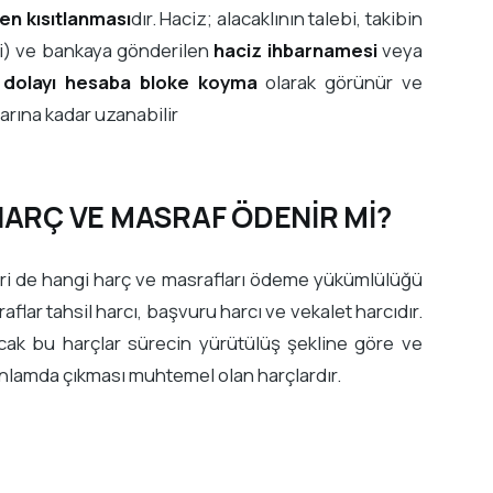
en kısıtlanması
dır. Haciz; alacaklının talebi, takibin
eri) ve bankaya gönderilen
haciz ihbarnamesi
veya
 dolayı hesaba bloke koyma
olarak görünür ve
arına kadar uzanabilir
HARÇ VE MASRAF ÖDENİR Mİ?
biri de hangi harç ve masrafları ödeme yükümlülüğü
lar tahsil harcı, başvuru harcı ve vekalet harcıdır.
ncak bu harçlar sürecin yürütülüş şekline göre ve
anlamda çıkması muhtemel olan harçlardır.