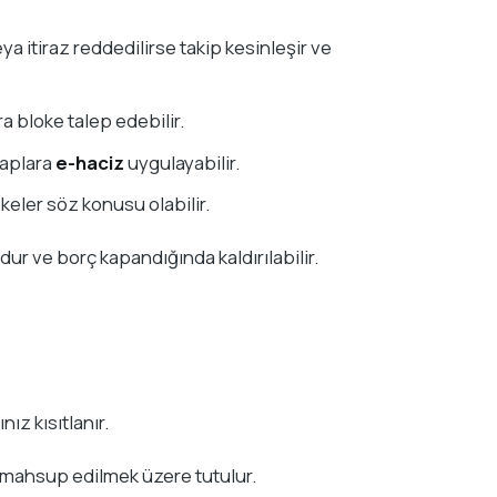
ya itiraz reddedilirse takip kesinleşir ve
ra bloke talep edebilir.
saplara
e-haciz
uygulayabilir.
keler söz konusu olabilir.
r ve borç kapandığında kaldırılabilir.
ız kısıtlanır.
 mahsup edilmek üzere tutulur.