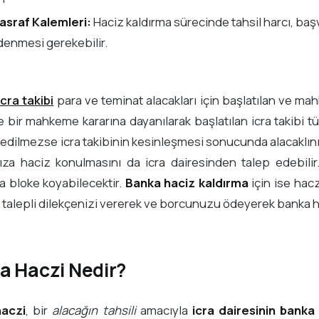
asraf Kalemleri:
Haciz kaldırma sürecinde tahsil harcı, başv
denmesi gerekebilir.
icra takibi
para ve teminat alacakları için başlatılan ve mah
se bir mahkeme kararına dayanılarak başlatılan icra takibi t
a edilmezse icra takibinin kesinleşmesi sonucunda alacaklını
za haciz konulmasını da icra dairesinden talep edebilir.
 bloke koyabilecektir.
Banka haciz kaldırma
için ise hac
 talepli dilekçenizi vererek ve borcunuzu ödeyerek banka ha
a Haczi Nedir?
aczi
, bir
alacağın tahsili
amacıyla
icra dairesinin banka