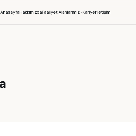
Anasayfa
Hakkımızda
Faaliyet Alanlarımız
Kariyer
İletişim
a