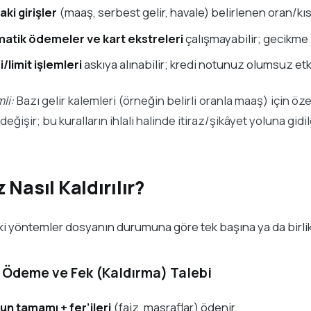
ki girişler
(maaş, serbest gelir, havale) belirlenen oran/kısı
atik ödemeler ve kart ekstreleri
çalışmayabilir; gecikme z
/limit işlemleri
askıya alınabilir; kredi notunuz olumsuz etki
li:
Bazı gelir kalemleri (örneğin belirli oranla maaş) için öze
değişir; bu kuralların ihlali halinde itiraz/şikâyet yoluna gidile
 Nasıl Kaldırılır?
i yöntemler dosyanın durumuna göre tek başına ya da birlik
m Ödeme ve
Fek
(Kaldırma) Talebi
un tamamı + fer’ileri
(faiz, masraflar) ödenir.