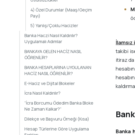
M
4) Özel Durumlar (Maaş/Geçim
Payı)
ö
5) Yanlış/Çoklu Hacizler
Banka Haczi Nasıl Kaldırılır?
Uygulamalı Adımlar
İlamsız 
takibi i
BANKAYA GELEN HACİZ NASIL
ÖĞRENİLİR?
itiraz d
BANKA HESAPLARINA UYGULANAN
hesabını
HACİZ NASIL ÖĞRENİLİR?
hesabına
E-Haciz ve Dijital Blokeler
kaldırma
İcra Nasıl Kaldırılır?
“İcra Borcumu Ödedim Banka Bloke
Ne Zaman Kalkar?”
Bank
Dilekçe ve Başvuru Örneği (Kısa)
Hesap Türlerine Göre Uygulama
Banka h
Farkları