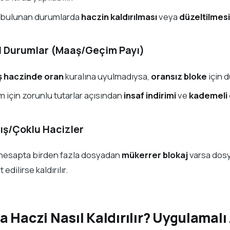
ı bulunan durumlarda
haczin kaldırılması
veya
düzeltilmesi
l Durumlar (Maaş/Geçim Payı)
 haczinde oran
kuralına uyulmadıysa,
oransız bloke
için d
 için zorunlu tutarlar açısından
insaf indirimi
ve
kademeli
lış/Çoklu Hacizler
 hesapta birden fazla dosyadan
mükerrer blokaj
varsa dos
 edilirse kaldırılır.
 Haczi Nasıl Kaldırılır? Uygulamalı