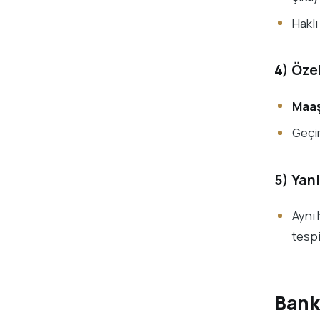
Hakl
4) Öze
Maaş
Geçim
5) Yan
Aynı
tespit
Banka