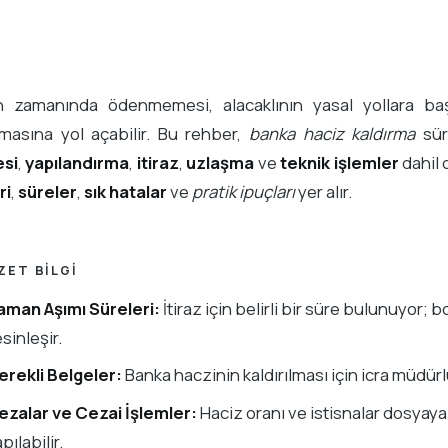
ın zamanında ödenmemesi, alacaklının yasal yollara 
masına yol açabilir. Bu rehber,
banka haciz kaldırma
sür
si
,
yapılandırma
,
itiraz
,
uzlaşma
ve
teknik işlemler
dahil 
ri
,
süreler
,
sık hatalar
ve
pratik ipuçları
yer alır.
ZET BILGI
aman Aşımı Süreleri:
İtiraz için belirli bir süre bulunuyor; 
sinleşir.
erekli Belgeler:
Banka haczinin kaldırılması için icra müdü
ezalar ve Cezai İşlemler:
Haciz oranı ve istisnalar dosyaya g
pılabilir.