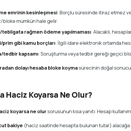
e emrinin kesinleşmesi
: Borçlu süresinde itiraz etmez ve
z/bloke mümkün hale gelir.
r/tebligata rağmen ödeme yapılmaması
: Alacaklı, hesapla
i/prim gibi kamu borçları
: İlgili idare elektronik ortamda he
/tedbir kapsamı
: Soruşturma veya tedbir gereği geçici blo
cradan dolayı hesaba bloke koyma
sürecinin doğal sonucudu
a Haciz Koyarsa Ne Olur?
aciz koyarsa ne olur
sorusunun kısa yanıtı: Hesap kullanımın
ut bakiye
(haciz saatinde hesapta bulunan tutar) alacağa