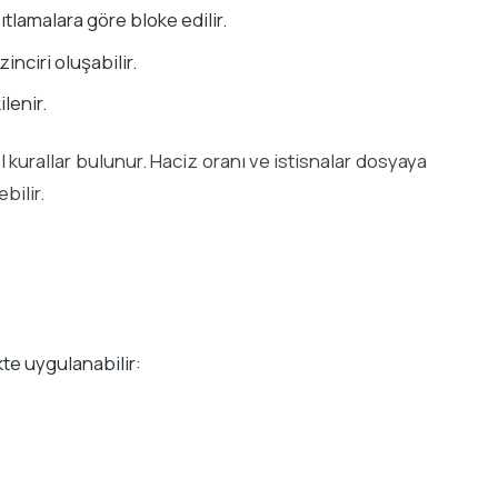
tlamalara göre bloke edilir.
inciri oluşabilir.
lenir.
l kurallar bulunur. Haciz oranı ve istisnalar dosyaya
bilir.
te uygulanabilir: