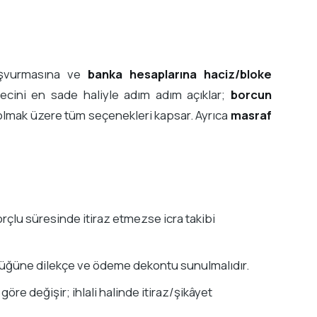
başvurmasına ve
banka hesaplarına haciz/bloke
ecini en sade haliyle adım adım açıklar;
borcun
olmak üzere tüm seçenekleri kapsar. Ayrıca
masraf
borçlu süresinde itiraz etmezse icra takibi
rlüğüne dilekçe ve ödeme dekontu sunulmalıdır.
öre değişir; ihlali halinde itiraz/şikâyet