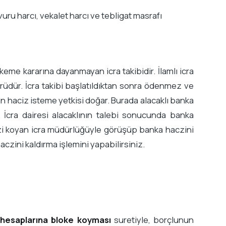
uru harcı, vekalet harcı ve tebligat masrafı
keme kararına dayanmayan icra takibidir. İlamlı icra
ürüdür. İcra takibi başlatıldıktan sonra ödenmez ve
n haciz isteme yetkisi doğar. Burada alacaklı banka
 İcra dairesi alacaklının talebi sonucunda banka
zi koyan icra müdürlüğüyle görüşüp banka haczini
czini kaldırma işlemini yapabilirsiniz.
 hesaplarına bloke koyması
suretiyle, borçlunun