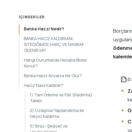
İÇINDEKILER
Banka Haczi Nedir?
Borçlar
BANKA HACİZ KALDIRMAK
uygulan
İSTEDİĞİMDE HARÇ VE MASRAF
ödenme
ÖDENİR Mİ?
kalemle
Hangi Durumlarda Hesaba Bloke
Konur?
Banka Haciz Koyarsa Ne Olur?
summarize
Ö
Haciz Nasıl Kaldırılır?
Z
1) Tam Ödeme ve Fek (Kaldırma)
ke
Talebi
G
2) Uzlaşma/Yapılandırma ile
Geçici Kaldırma
C
3) İtiraz–Şikâyet ve
ya
Usulsüzlükler