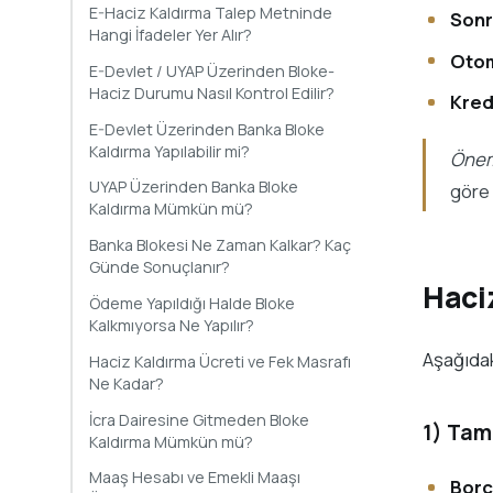
E-Haciz Kaldırma Talep Metninde
Sonra
Hangi İfadeler Yer Alır?
Otom
E-Devlet / UYAP Üzerinden Bloke-
Haciz Durumu Nasıl Kontrol Edilir?
Kredi
E-Devlet Üzerinden Banka Bloke
Kaldırma Yapılabilir mi?
Önem
UYAP Üzerinden Banka Bloke
göre 
Kaldırma Mümkün mü?
Banka Blokesi Ne Zaman Kalkar? Kaç
Günde Sonuçlanır?
Haciz
Ödeme Yapıldığı Halde Bloke
Kalkmıyorsa Ne Yapılır?
Aşağıdak
Haciz Kaldırma Ücreti ve Fek Masrafı
Ne Kadar?
İcra Dairesine Gitmeden Bloke
1) Ta
Kaldırma Mümkün mü?
Maaş Hesabı ve Emekli Maaşı
Borc