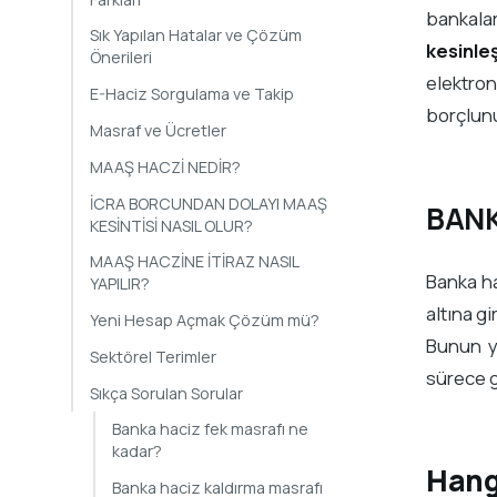
bankalar
Sık Yapılan Hatalar ve Çözüm
kesinle
Önerileri
elektro
E-Haciz Sorgulama ve Takip
borçlunu
Masraf ve Ücretler
MAAŞ HACZİ NEDİR?
İCRA BORCUNDAN DOLAYI MAAŞ
BANK
KESİNTİSİ NASIL OLUR?
MAAŞ HACZİNE İTİRAZ NASIL
Banka ha
YAPILIR?
altına gi
Yeni Hesap Açmak Çözüm mü?
Bunun 
Sektörel Terimler
sürece g
Sıkça Sorulan Sorular
Banka haciz fek masrafı ne
kadar?
Hang
Banka haciz kaldırma masrafı