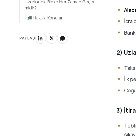
Üzerindeki Bloke Her Zaman Geçerli
midir?
Alac
İlgili Hukuki Konular
İcra
Bank
PAYLAŞ
2) Uzl
Taksi
İlk p
Çoğu
3) İti
Tebli
şikây