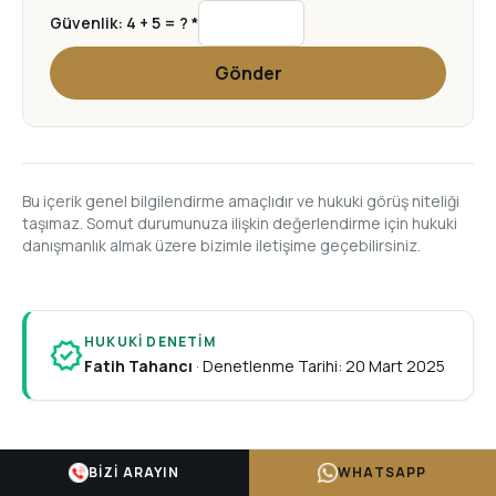
Güvenlik: 4 + 5 = ? *
Gönder
Bu içerik genel bilgilendirme amaçlıdır ve hukuki görüş niteliği
taşımaz. Somut durumunuza ilişkin değerlendirme için hukuki
danışmanlık almak üzere bizimle iletişime geçebilirsiniz.
HUKUKI DENETIM
verified
Fatih Tahancı
·
Denetlenme Tarihi: 20 Mart 2025
BIZI ARAYIN
WHATSAPP