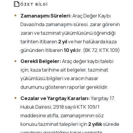
summarize
ÖZET BILGI
Zamanaşımı Süreleri:
Araç Değer Kaybı
Davası'nda zamanaşımı süresi, zarar görenin
zararı ve tazminat yükümlüsünü öğrendiği
tarihten itibaren
2 yıl
ve her halükarda kaza
gününden itibaren
10 yıl
dır. (BK 72, KTK 109)
Gerekli Belgeler:
Araç değer kaybı talebi
için, kaza tarihine ait belgeler, tazminat
yükümlüsü bilgileri ve aracın hasar
durumunu gösteren raporlar gereklidir.
Cezalar ve Yargıtay Kararları:
Yargıtay 17.
Hukuk Dairesi, 2918 sayılı KTK 109/1
maddesine atıfla, zamanaşımının söz
konusu tazminat talepleri için
2 yıllık
sürede
yapılması gerektiğine karar vermiştir.