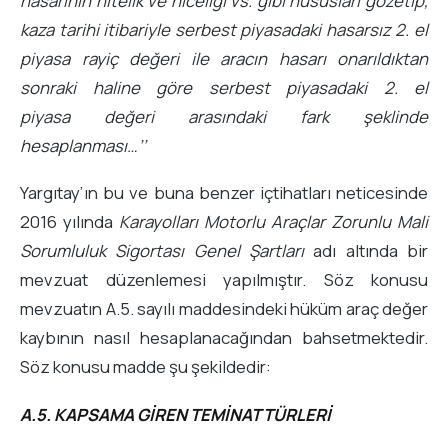
hasarının nitelik ve niceliği vs. gibi hususları gözetip,
kaza tarihi itibariyle serbest piyasadaki hasarsız 2. el
piyasa rayiç değeri ile aracın hasarı onarıldıktan
sonraki haline göre serbest piyasadaki 2. el
piyasa değeri arasındaki fark şeklinde
hesaplanması…’’
Yargıtay’ın bu ve buna benzer içtihatları neticesinde
2016 yılında
Karayolları Motorlu Araçlar Zorunlu Mali
Sorumluluk Sigortası Genel Şartları
adı altında bir
mevzuat düzenlemesi yapılmıştır. Söz konusu
mevzuatın A.5. sayılı maddesindeki hüküm araç değer
kaybının nasıl hesaplanacağından bahsetmektedir.
Söz konusu madde şu şekildedir:
A.5. KAPSAMA GİREN TEMİNAT TÜRLERİ