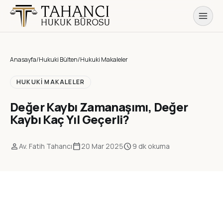
Anasayfa
/
Hukuki Bülten
/
Hukuki Makaleler
HUKUKI MAKALELER
Değer Kaybı Zamanaşımı, Değer
Kaybı Kaç Yıl Geçerli?
person
calendar_today
schedule
Av. Fatih Tahancı
20 Mar 2025
9 dk okuma