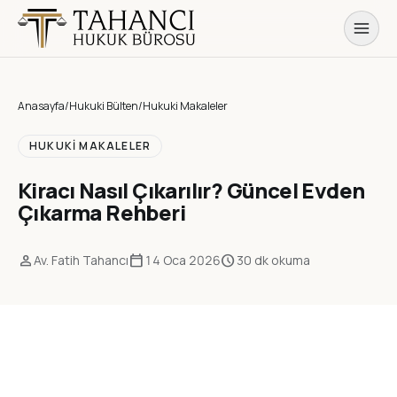
Anasayfa
/
Hukuki Bülten
/
Hukuki Makaleler
HUKUKI MAKALELER
Kiracı Nasıl Çıkarılır? Güncel Evden
Çıkarma Rehberi
person
calendar_today
schedule
Av. Fatih Tahancı
14 Oca 2026
30 dk okuma