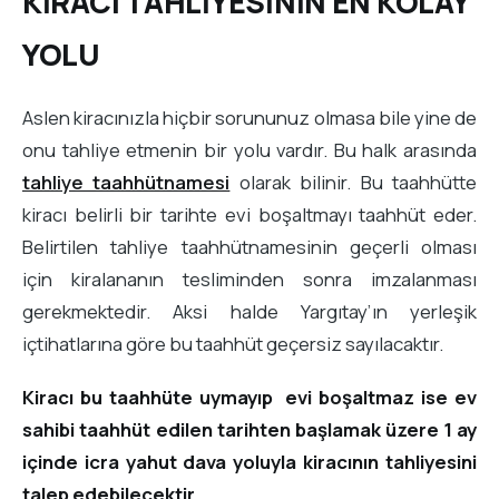
KİRACI TAHLİYESİNİN EN KOLAY
YOLU
​Aslen kiracınızla hiçbir sorununuz olmasa bile yine de
onu tahliye etmenin bir yolu vardır. Bu halk arasında
tahliye taahhütnamesi
olarak bilinir. Bu taahhütte
kiracı belirli bir tarihte evi boşaltmayı taahhüt eder.
Belirtilen tahliye taahhütnamesinin geçerli olması
için kiralananın tesliminden sonra imzalanması
gerekmektedir. Aksi halde Yargıtay’ın yerleşik
içtihatlarına göre bu taahhüt geçersiz sayılacaktır.
​Kiracı bu taahhüte uymayıp evi boşaltmaz ise ev
sahibi taahhüt edilen tarihten başlamak üzere 1 ay
içinde icra yahut dava yoluyla kiracının tahliyesini
talep edebilecektir.