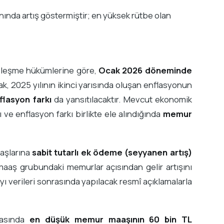
ında artış göstermiştir; en yüksek rütbe olan
özleşme hükümlerine göre,
Ocak 2026 döneminde
k, 2025 yılının ikinci yarısında oluşan enflasyonun
flasyon farkı
da yansıtılacaktır. Mevcut ekonomik
e enflasyon farkı birlikte ele alındığında
memur
aaşlarına
sabit tutarlı ek ödeme (seyyanen artış)
aaş grubundaki memurlar açısından gelir artışını
ı verileri sonrasında yapılacak resmî açıklamalarla
rasında
en düşük memur maaşının 60 bin TL