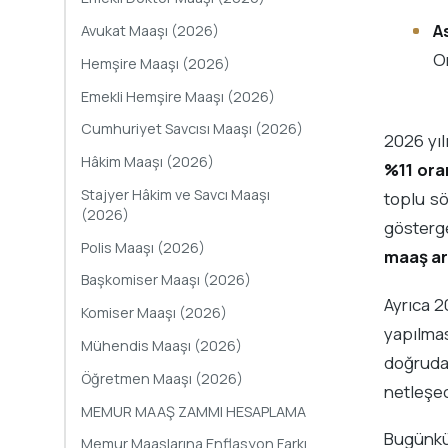
A
Avukat Maaşı (2026)
Or
Hemşire Maaşı (2026)
Emekli Hemşire Maaşı (2026)
Cumhuriyet Savcısı Maaşı (2026)
2026 yı
Hâkim Maaşı (2026)
%11 ora
Stajyer Hâkim ve Savcı Maaşı
toplu s
(2026)
gösterge
Polis Maaşı (2026)
maaş ar
Başkomiser Maaşı (2026)
Ayrıca 2
Komiser Maaşı (2026)
yapılmas
Mühendis Maaşı (2026)
doğrudan
Öğretmen Maaşı (2026)
netleşec
MEMUR MAAŞ ZAMMI HESAPLAMA
Bugünk
Memur Maaşlarına Enflasyon Farkı