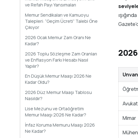
ve Refah Payı Yansımaları
seviyel
ışığında
Memur Sendikaları ve Kamuoyu
Talepleri: “Geçim Ücreti” Talebi Öne
Gazete’d
Çıkıyor
2026 Ocak Memur Zam Oranı Ne
Kadar?
2026
2026 Toplu Sözleşme Zam Oranları
ve Enflasyon Farkı Hesabı Nasıl
Yapılır?
Unvan
En Düşük Memur Maaşı 2026 Ne
Kadar Oldu?
Öğret
2026 Düz Memur Maaşı Tablosu
Nasıldır?
Avukat
Lise Mezunu ve Ortaöğretim
Memur Maaşı 2026 Ne Kadar?
Mimar
İnfaz Koruma Memuru Maaşı 2026
Ne Kadar?
Mühen