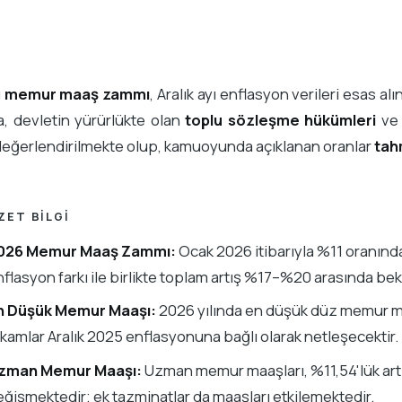
ı
memur maaş zammı
, Aralık ayı enflasyon verileri esas al
, devletin yürürlükte olan
toplu sözleşme hükümleri
ve 
 değerlendirilmekte olup, kamuoyunda açıklanan oranlar
tah
ZET BILGI
026 Memur Maaş Zammı:
Ocak 2026 itibarıyla %11 oranın
flasyon farkı ile birlikte toplam artış %17–%20 arasında be
n Düşük Memur Maaşı:
2026 yılında en düşük düz memur ma
kamlar Aralık 2025 enflasyonuna bağlı olarak netleşecektir.
zman Memur Maaşı:
Uzman memur maaşları, %11,54'lük artı
ğişmektedir; ek tazminatlar da maaşları etkilemektedir.