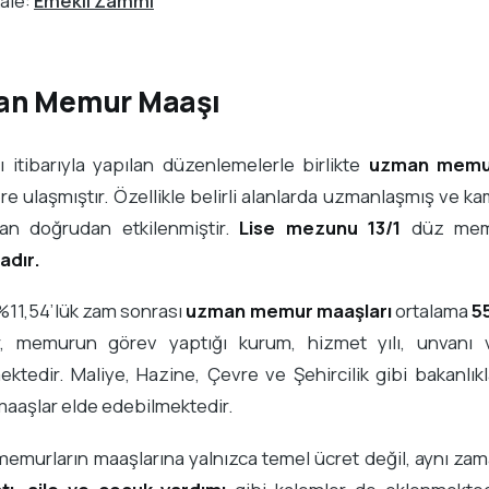
kale:
Emekli Zammı
n Memur Maaşı
ı itibarıyla yapılan düzenlemelerle birlikte
uzman memur
re ulaşmıştır. Özellikle belirli alanlarda uzmanlaşmış ve k
rdan doğrudan etkilenmiştir.
Lise mezunu 13/1
düz memu
adır.
%11,54’lük zam sonrası
uzman memur maaşları
ortalama
5
r, memurun görev yaptığı kurum, hizmet yılı, unvanı v
ektedir. Maliye, Hazine, Çevre ve Şehircilik gibi bakanl
aaşlar elde edebilmektedir.
emurların maaşlarına yalnızca temel ücret değil, aynı z