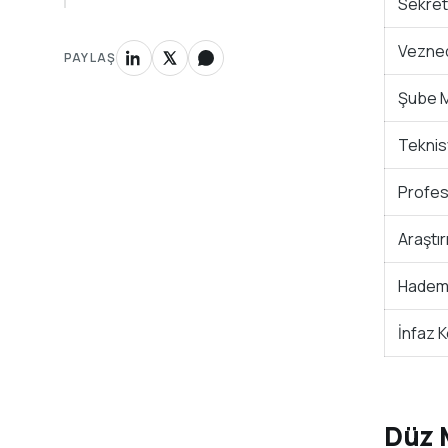
Sekret
Vezned
PAYLAŞ
Şube 
Teknis
Profes
Araştı
Hademe
İnfaz 
Düz 