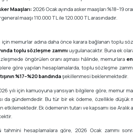
sker Maaşları:
2026 Ocak ayında asker maaşları %18–19 oran
general maaşı 110.000 TL ile 120.000 TL arasındadır.
lı için memurlar adına daha önce karara bağlanan toplu s
nında toplu sözleşme zammı
uygulanacaktır. Buna ek olara
özleşmede öngörülen oranı aşması hâlinde, memurlara
en
lere göre yapılan hesaplamalarda, toplu sözleşme zammı v
tışının %17–%20 bandında
şekillenmesi beklenmektedir.
026 yılı için kamuoyuna yansıyan bilgilere göre, memur m
ı da gündemdedir. Bu tür bir ek ödeme, özellikle düşük m
 etkilemektedir. Ek ödemenin tutarı ve kapsamı ise Aralık ay
ektir.
ü tahmini hesaplamalara göre, 2026 Ocak zammı son