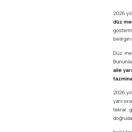
2026 yıl
düz me
gösterme
belirgin
Düz mem
Bununla 
aile ya
tazmina
2026 yı
yanı sır
tekrar 
doğrudan