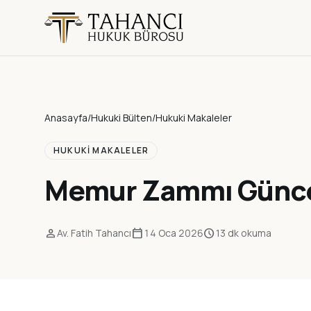
Anasayfa
/
Hukuki Bülten
/
Hukuki Makaleler
HUKUKI MAKALELER
Memur Zammı Günce
person
calendar_today
schedule
Av. Fatih Tahancı
14 Oca 2026
13 dk okuma