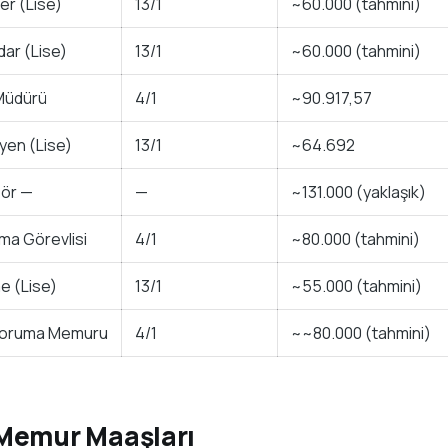
er (Lise)
13/1
~60.000 (tahmini)
ar (Lise)
13/1
~60.000 (tahmini)
Müdürü
4/1
~90.917,57
yen (Lise)
13/1
~64.692
ör —
—
~131.000 (yaklaşık)
rma Görevlisi
4/1
~80.000 (tahmini)
 (Lise)
13/1
~55.000 (tahmini)
Koruma Memuru
4/1
~~80.000 (tahmini)
Memur Maaşları