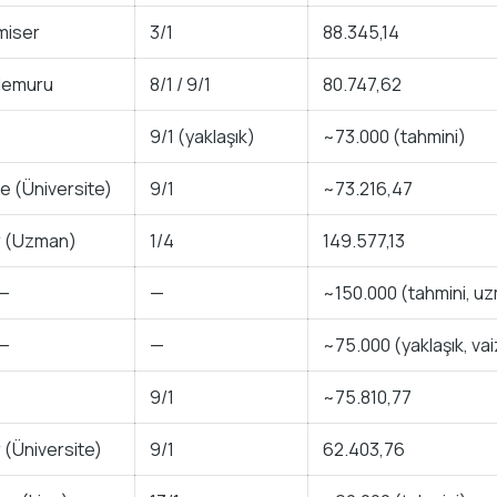
miser
3/1
88.345,14
Memuru
8/1 / 9/1
80.747,62
9/1 (yaklaşık)
~73.000 (tahmini)
e (Üniversite)
9/1
~73.216,47
r (Uzman)
1/4
149.577,13
 —
—
~150.000 (tahmini, uz
 —
—
~75.000 (yaklaşık, va
9/1
~75.810,77
(Üniversite)
9/1
62.403,76