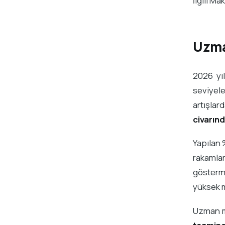
İlgili Ma
Uzma
2026 yıl
seviyele
artışla
civarınd
Yapılan 
rakamla
gösterm
yüksek m
Uzman m