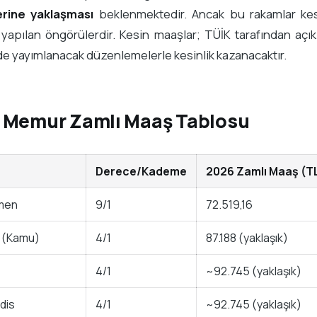
erine yaklaşması
beklenmektedir. Ancak bu rakamlar kes
 yapılan öngörülerdir. Kesin maaşlar; TÜİK tarafından aç
e yayımlanacak düzenlemelerle kesinlik kazanacaktır.
 Memur Zamlı Maaş Tablosu
Derece/Kademe
2026 Zamlı Maaş (T
men
9/1
72.519,16
 (Kamu)
4/1
87.188 (yaklaşık)
4/1
~92.745 (yaklaşık)
dis
4/1
~92.745 (yaklaşık)