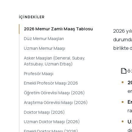
İÇINDEKILER
2026 Memur Zamlı Maaş Tablosu
2026 yıl
Düz Memur Maaşları
durumda
birlikte
Uzman Memur Maaşı
Asker Maaşları (General, Subay,
Astsubay, Uzman Erbaş)
summarize
Ö
Profesör Maaşı
2
Emekli Profesör Maaşı 2026
en
Öğretim Görevlisi Maaşı (2026)
E
Araştırma Görevlisi Maaşı (2026)
ra
Doktor Maaşı (2026)
U
Uzman Doktor Maaşı (2026)
de
Emekli Doktor Maaşı (2026)