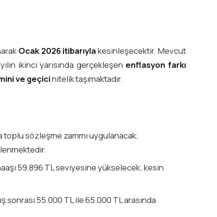
ınarak
Ocak 2026 itibarıyla
kesinleşecektir. Mevcut
yılın ikinci yarısında gerçekleşen
enflasyon farkı
mini ve geçici
nitelik taşımaktadır.
da toplu sözleşme zammı uygulanacak;
klenmektedir.
aşı 59.896 TL seviyesine yükselecek; kesin
ş sonrası 55.000 TL ile 65.000 TL arasında