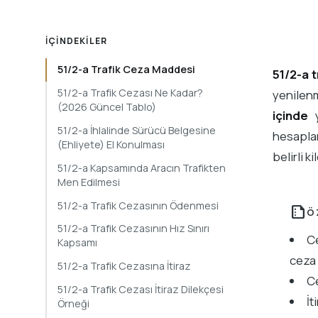
İÇINDEKILER
51/2-a Trafik Ceza Maddesi
51/2-a t
51/2-a Trafik Cezası Ne Kadar?
yenilenm
(2026 Güncel Tablo)
içinde
y
51/2-a İhlalinde Sürücü Belgesine
hesaplam
(Ehliyete) El Konulması
belirli 
51/2-a Kapsamında Aracın Trafikten
Men Edilmesi
51/2-a Trafik Cezasının Ödenmesi
summarize
Ö
51/2-a Trafik Cezasının Hız Sınırı
Ce
Kapsamı
ceza 
51/2-a Trafik Cezasına İtiraz
Ce
51/2-a Trafik Cezası İtiraz Dilekçesi
İt
Örneği