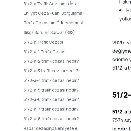
Hakim
51/2-a Trafik Cezasının İptali
Hı
Ehliyet Ceza Puanı Sorgulama
yolla
Trafik Cezasının Ödenmemesi
Sıkça Sorulan Sorular (SSS)
2026 yı
51/2-a Trafik Cezası
değişmek
51/2-a-1 Trafik Cezası
ödeme y
51/2-a-2 trafik cezası nedir?
51/2-a tr
51/2-a-3 trafik cezası nedir?
51/2-a-4 trafik cezası nedir?
51/2-a-5 trafik cezası nedir?
51/2
51/2-a-6 trafik cezası nedir?
51/2-a-7 trafik cezası nedir?
51/2-a t
51/2-a-8 trafik cezası nedir?
7574 say
içinde
b
Radar cezasında ehliyete el