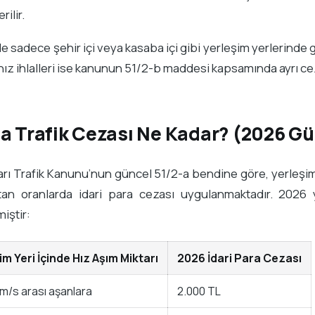
rilir.
 sadece şehir içi veya kasaba içi gibi yerleşim yerlerinde g
 hız ihlalleri ise kanunun 51/2-b maddesi kapsamında ayrı cez
-a Trafik Cezası Ne Kadar? (2026 Gü
arı Trafik Kanunu’nun güncel 51/2-a bendine göre, yerleşim y
an oranlarda idari para cezası uygulanmaktadır. 2026 yıl
miştir:
im Yeri İçinde Hız Aşım Miktarı
2026 İdari Para Cezası
km/s arası aşanlara
2.000 TL