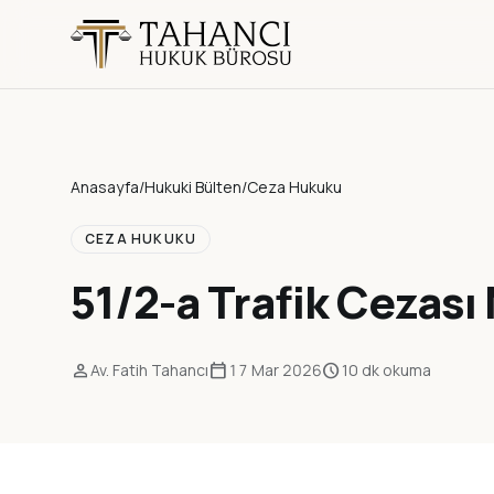
Anasayfa
/
Hukuki Bülten
/
Ceza Hukuku
CEZA HUKUKU
51/2-a Trafik Cezası
person
calendar_today
schedule
Av. Fatih Tahancı
17 Mar 2026
10 dk okuma