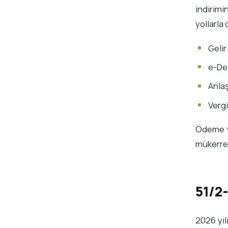
indirimi
yollarla 
Gelir
e-Dev
Anlaş
Vergi
Ödeme y
mükerrer
51/2-
2026 yıl