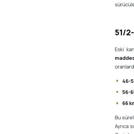
sürücüle
51/2-
Eski ka
maddesi
oranlarda
46-5
56-6
66 k
Bu sürel
Ayrıca s