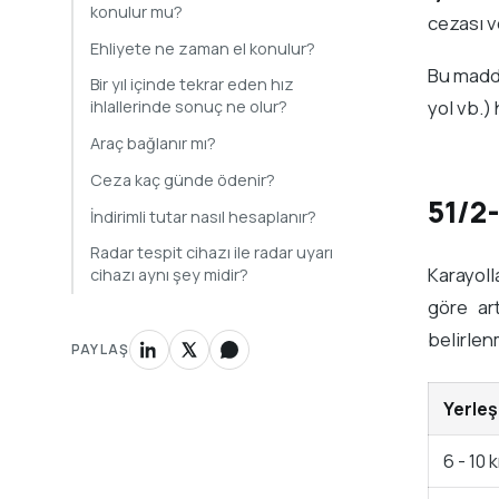
konulur mu?
cezası ve
Ehliyete ne zaman el konulur?
Bu madde
Bir yıl içinde tekrar eden hız
yol vb.)
ihlallerinde sonuç ne olur?
Araç bağlanır mı?
Ceza kaç günde ödenir?
51/2
İndirimli tutar nasıl hesaplanır?
Radar tespit cihazı ile radar uyarı
Karayoll
cihazı aynı şey midir?
göre art
belirlen
PAYLAŞ
Yerleş
6 - 10 