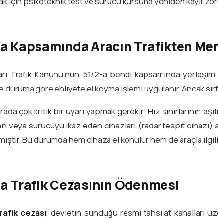
ak için psikoteknik test ve sürücü kursuna yeniden kayıt zo
-a Kapsamında Aracın Trafikten Me
arı Trafik Kanunu’nun 51/2-a bendi kapsamında yerleşim ye
e duruma göre ehliyete el koyma işlemi uygulanır. Ancak sırf
rada çok kritik bir uyarı yapmak gerekir: Hız sınırlarının aşı
en veya sürücüyü ikaz eden cihazları (radar tespit cihazı)
mıştır. Bu durumda hem cihaza el konulur hem de araçla ilgili 
-a Trafik Cezasının Ödenmesi
rafik cezası
, devletin sunduğu resmi tahsilat kanalları ü