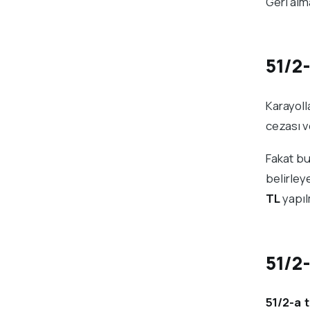
Geri alm
51/2
Karayoll
cezası v
Fakat bu
belirley
TL
yapıl
51/2
51/2-a t