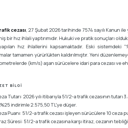
rafik cezası
, 27 Şubat 2026 tarihinde 7574 sayılı Kanun ile
iş bir hız ihlali yaptırımıdır. Hukuki ve pratik sonuçları old
apılan hız ihlallerini kapsamaktadır. Eski sistemdeki 
alar tamamen yürürlükten kaldırılmıştır. Yeni düzenlemeye 
kilometrelerde (km/s) aşan sürücelere idari para cezası ve eh
ZET BILGI
za Tutarı: 2026 yılı itibarıyla 51/2-a trafik cezasının tutar
%25 indirimle 2.575,50 TL'ye düşer.
za Puanı: 51/2-a trafik cezası işleyen sürücülere 10 ceza pu
iraz Süresi: 51/2-a trafik cezasına karşı itiraz, cezanın tebl