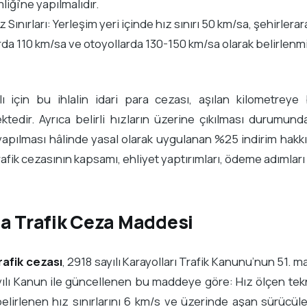
liği’ne yapılmalıdır.
z Sınırları: Yerleşim yeri içinde hız sınırı 50 km/sa, şehirle
rda 110 km/sa ve otoyollarda 130-150 km/sa olarak belirlenmi
lı için bu ihlalin idari para cezası, aşılan kilometreye
tedir. Ayrıca belirli hızların üzerine çıkılması durumun
apılması hâlinde yasal olarak uygulanan %25 indirim hak
afik cezasının kapsamı, ehliyet yaptırımları, ödeme adımları ve
-a Trafik Ceza Maddesi
rafik cezası
, 2918 sayılı Karayolları Trafik Kanunu’nun 51. m
ılı Kanun ile güncellenen bu maddeye göre: Hız ölçen tekn
elirlenen hız sınırlarını 6 km/s ve üzerinde aşan sürücüle