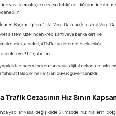
nden yararlanmak için cezanın tebliğ edildiği günden itibar
ödenebilir:
 İdaresi Başkanlığı’nın Dijital Vergi Dairesi (İnteraktif Vergi Da
let sistemi üzerinden kredi kartı veya banka kartı ile
malı banka şubeleri, ATM'ler ve internet bankacılığı
 daireleri ve PTT şubeleri
apıldıktan sonra makbuzun veya dijital dekontun saklanma
 tahsilat taleplerine karşı en büyük güvencenizdir.
a Trafik Cezasının Hız Sınırı Kapsa
ında yapılan yasal değişiklikle 51. madde, hız ihlallerini böl