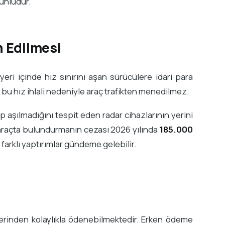
runludur.
n Edilmesi
ri içinde hız sınırını aşan sürücülere idari para
 bu hız ihlali nedeniyle araç trafikten menedilmez.
lıp aşılmadığını tespit eden radar cihazlarının yerini
 araçta bulundurmanın cezası 2026 yılında
185.000
farklı yaptırımlar gündeme gelebilir.
zerinden kolaylıkla ödenebilmektedir. Erken ödeme