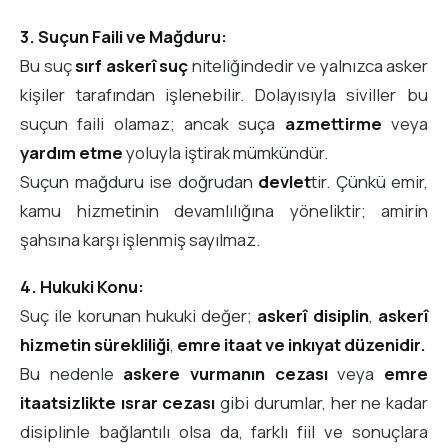
3. Suçun Faili ve Mağduru:
Bu suç
sırf askerî suç
niteliğindedir ve yalnızca asker
kişiler tarafından işlenebilir. Dolayısıyla siviller bu
suçun faili olamaz; ancak suça
azmettirme
veya
yardım etme
yoluyla iştirak mümkündür.
Suçun mağduru ise doğrudan
devlet
tir. Çünkü emir,
kamu hizmetinin devamlılığına yöneliktir; amirin
şahsına karşı işlenmiş sayılmaz.
4. Hukuki Konu:
Suç ile korunan hukuki değer;
askerî disiplin
,
askerî
hizmetin sürekliliği
,
emre itaat ve inkıyat düzenidir.
Bu nedenle
askere vurmanın cezası
veya
emre
itaatsizlikte ısrar cezası
gibi durumlar, her ne kadar
disiplinle bağlantılı olsa da, farklı fiil ve sonuçlara