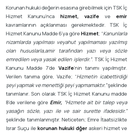
Korunan hukuki değerin esasına girebilmek için TSK İç
Hizmet Kanunu’nca
hizmet, vazife
ve
emir
kavramlarının açıklanması gerekmektedir. TSK İç
Hizmet Kanunu Madde 6’ya göre
Hizmet
; “
Kanunlarla
nizamlarda yapılması veyahut yapılmaması yazılmış
olan hususlarla,amir tarafından yazı veya sözle
emredilen veya yasak edilen işlerdir.”
. TSK İç Hizmet
Kanunu Madde 7’de
Vazife
’nin tanımı yapılmıştır.
Verilen tanıma göre, Vazife; “
Hizmetin icabettirdiği
şeyi yapmak ve menettiği şeyi yapmamaktır.”
şeklinde
tanımlanır. Son olarak TSK İç Hizmet Kanunu madde
8’de verilene göre
Emir,
“Hizmete ait bir talep veya
yasağın sözle, yazı ile ve sair surette ifadesidir.”
şeklinde tanımlanmıştır. Neticeten; Emre İtaatsizlikte
Israr Suçu ile
korunan hukuki dğer
askeri hizmet ve