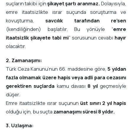
suçların takibi için
şikayet şartı aranmaz.
Dolayısıyla,
emre itaatsizlikte ısrar suçunda soruşturma ve
kovuşturma,
savcılık tarafından re’sen
(kendiliğinden) başlatılır. Bu yönüyle “
emre
itaatsizlik şikayete tabi mi
” sorusunun cevabı
hayır
olacaktır.
2. Zamanaşımı:
Türk Ceza Kanunu’nun 66. maddesine göre,
5 yıldan
fazla olmamak üzere hapis veya adli para cezasını
gerektiren suçlarda
kamu davası
8 yıl
geçmesiyle
düşer.
Emre itaatsizlikte ısrar suçunun
üst sınırı 2 yıl hapis
olduğu için, bu suçta
zamanaşımı süresi 8 yıldır.
3. Uzlaşma: