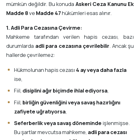
mümkün değildir. Bu konuda
Askeri Ceza Kanunu Ek
Madde 8
ve
Madde 47
hükümleri esas alınır.
1. Adli Para Cezasına Çevirme:
Mahkeme tarafından verilen hapis cezası, bazı
durumlarda
adli para cezasına çevrilebilir
. Ancak şu
hallerde çevrilemez:
Hükmolunan hapis cezası
4 ay veya daha fazla
ise,
Fiil,
disiplini ağır biçimde ihlal ediyorsa
,
Fiil,
birliğin güvenliğini veya savaş hazırlığını
zafiyete uğratıyorsa
,
Seferberlik veya savaş döneminde
işlenmişse.
Bu şartlar mevcutsa mahkeme,
adli para cezası