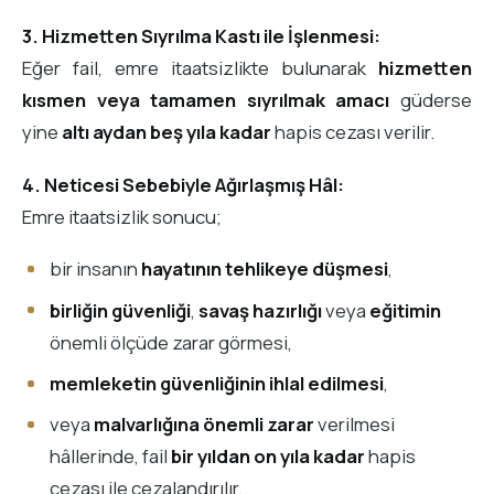
3. Hizmetten Sıyrılma Kastı ile İşlenmesi:
Eğer fail, emre itaatsizlikte bulunarak
hizmetten
kısmen veya tamamen sıyrılmak amacı
güderse
yine
altı aydan beş yıla kadar
hapis cezası verilir.
4. Neticesi Sebebiyle Ağırlaşmış Hâl:
Emre itaatsizlik sonucu;
bir insanın
hayatının tehlikeye düşmesi
,
birliğin güvenliği
,
savaş hazırlığı
veya
eğitimin
önemli ölçüde zarar görmesi,
memleketin güvenliğinin ihlal edilmesi
,
veya
malvarlığına önemli zarar
verilmesi
hâllerinde, fail
bir yıldan on yıla kadar
hapis
cezası ile cezalandırılır.