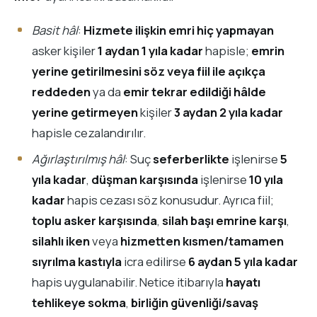
Basit hâl
:
Hizmete ilişkin emri hiç yapmayan
asker kişiler
1 aydan 1 yıla kadar
hapisle;
emrin
yerine getirilmesini söz veya fiil ile açıkça
reddeden
ya da
emir tekrar edildiği hâlde
yerine getirmeyen
kişiler
3 aydan 2 yıla kadar
hapisle cezalandırılır.
Ağırlaştırılmış hâl
: Suç
seferberlikte
işlenirse
5
yıla kadar
,
düşman karşısında
işlenirse
10 yıla
kadar
hapis cezası söz konusudur. Ayrıca fiil;
toplu asker karşısında
,
silah başı emrine karşı
,
silahlı iken
veya
hizmetten kısmen/tamamen
sıyrılma kastıyla
icra edilirse
6 aydan 5 yıla kadar
hapis uygulanabilir. Netice itibarıyla
hayatı
tehlikeye sokma
,
birliğin güvenliği/savaş