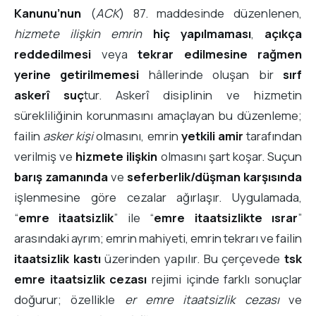
Kanunu’nun
(
ACK
) 87. maddesinde düzenlenen,
hizmete ilişkin emrin
hiç yapılmaması
,
açıkça
reddedilmesi
veya
tekrar edilmesine rağmen
yerine getirilmemesi
hâllerinde oluşan bir
sırf
askerî suç
tur. Askerî disiplinin ve hizmetin
sürekliliğinin korunmasını amaçlayan bu düzenleme;
failin
asker kişi
olmasını, emrin
yetkili amir
tarafından
verilmiş ve
hizmete ilişkin
olmasını şart koşar. Suçun
barış zamanında
ve
seferberlik/düşman karşısında
işlenmesine göre cezalar ağırlaşır. Uygulamada,
“
emre itaatsizlik
” ile “
emre itaatsizlikte ısrar
”
arasındaki ayrım; emrin mahiyeti, emrin tekrarı ve failin
itaatsizlik kastı
üzerinden yapılır. Bu çerçevede
tsk
emre itaatsizlik cezası
rejimi içinde farklı sonuçlar
doğurur; özellikle
er emre itaatsizlik cezası
ve