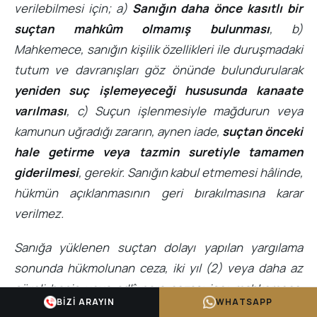
verilebilmesi için; a)
Sanığın daha önce kasıtlı bir
suçtan mahkûm olmamış bulunması
, b)
Mahkemece, sanığın kişilik özellikleri ile duruşmadaki
tutum ve davranışları göz önünde bulundurularak
yeniden suç işlemeyeceği hususunda kanaate
varılması
, c) Suçun işlenmesiyle mağdurun veya
kamunun uğradığı zararın, aynen iade,
suçtan önceki
hale getirme veya tazmin suretiyle tamamen
giderilmesi
, gerekir. Sanığın kabul etmemesi hâlinde,
hükmün açıklanmasının geri bırakılmasına karar
verilmez.
Sanığa yüklenen suçtan dolayı yapılan yargılama
sonunda hükmolunan ceza, iki yıl (2) veya daha az
süreli hapis veya adlî para cezası ise; mahkemece,
BIZI ARAYIN
WHATSAPP
hükmün açıklanmasının geri bırakılmasına karar