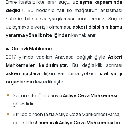
Emre itaatsizlikte ısrar suçu,
uzlaşma kapsamında
değildir.
Bu nedenle fail ile mağdurun anlaşması
halinde bile ceza yargılaması sona ermez. Suçun
uzlaşmaya elverişli olmaması,
askeri disiplinin kamu
yararına yönelik niteliğinden
kaynaklanır.
4. Görevli Mahkeme:
2017 yılında yapılan Anayasa değişikliğiyle
Askeri
Mahkemeler kaldırılmıştır.
Bu değişiklik sonrası
askeri suçlara
ilişkin yargılama yetkisi,
sivil yargı
organlarına
devredilmiştir.
Suçun niteliği itibarıyla
Asliye Ceza Mahkemesi
görevlidir.
Bir ilde birden fazla Asliye Ceza Mahkemesi varsa,
genellikle
3 numaralı Asliye Ceza Mahkemesi
bu