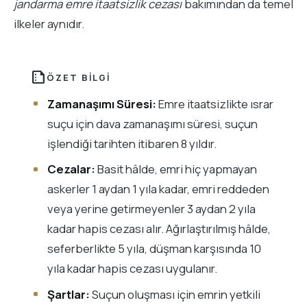
jandarma emre itaatsizlik cezası
bakımından da temel
ilkeler aynıdır.
summarize
ÖZET BILGI
Zamanaşımı Süresi:
Emre itaatsizlikte ısrar
suçu için dava zamanaşımı süresi, suçun
işlendiği tarihten itibaren 8 yıldır.
Cezalar:
Basit hâlde, emri hiç yapmayan
askerler 1 aydan 1 yıla kadar, emri reddeden
veya yerine getirmeyenler 3 aydan 2 yıla
kadar hapis cezası alır. Ağırlaştırılmış hâlde,
seferberlikte 5 yıla, düşman karşısında 10
yıla kadar hapis cezası uygulanır.
Şartlar:
Suçun oluşması için emrin yetkili