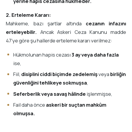
yerine hapis cezasına hükmeder.
2. Erteleme Kararı:
Mahkeme, bazı şartlar altında
cezanın infazını
erteleyebilir.
Ancak Askeri Ceza Kanunu madde
47’ye göre şu hallerde erteleme kararı verilmez:
Hükmolunan hapis cezası
3 ay veya daha fazla
ise,
Fiil,
disiplini ciddi biçimde zedelemiş
veya
birliğin
güvenliğini tehlikeye sokmuşsa
,
Seferberlik veya savaş hâlinde
işlenmişse,
Fail daha önce
askeri bir suçtan mahkûm
olmuşsa.