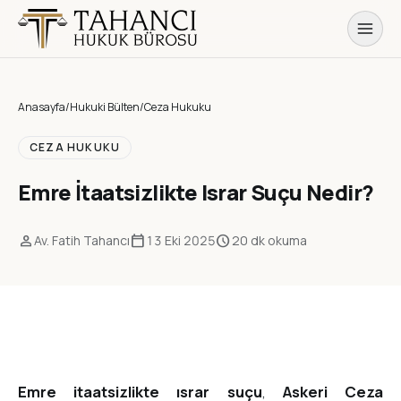
Anasayfa
/
Hukuki Bülten
/
Ceza Hukuku
CEZA HUKUKU
Emre İtaatsizlikte Israr Suçu Nedir?
person
calendar_today
schedule
Av. Fatih Tahancı
13 Eki 2025
20 dk okuma
Emre itaatsizlikte ısrar suçu
,
Askeri Ceza