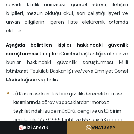
soyadı, kimlik numarası, güncel adresi, iletişim
bilgileri, mezun olduğu okul, son çalıştığı işyeri ve
unvan bilgilerini içeren liste elektronik ortamda
eklenir.
Aşağıda belirtilen kişiler hakkındaki güvenlik
soruşturması talepleri
Cumhurbaşkanlığına iletilir ve
bunlar hakkındaki güvenlik soruşturması Millî
İstihbarat Teşkilâtı Başkanlığı ve/veya Emniyet Genel
Müdürlüğüne yaptırılır:
a) Kurum ve kuruluşların gizlilik dereceli birim ve
kısımlarında görev yapacaklardan; merkez
teşkilatındaki şube müdürü, dengi ve üstü birim
amirleri ile 14/7/1965 tarihli ve 657 sayılı Kanunun
36’ncı maddesinin “Ortak Hükümler” bölümünün
BIZI ARAYIN
WHATSAPP