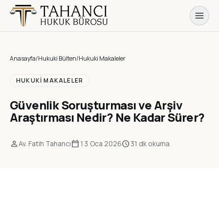
Anasayfa
/
Hukuki Bülten
/
Hukuki Makaleler
HUKUKI MAKALELER
Güvenlik Soruşturması ve Arşiv
Araştırması Nedir? Ne Kadar Sürer?
person
calendar_today
schedule
Av. Fatih Tahancı
13 Oca 2026
31 dk okuma