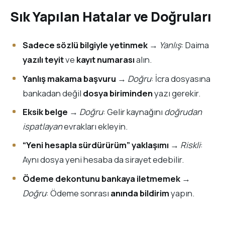
Sık Yapılan Hatalar ve Doğruları
Sadece sözlü bilgiyle yetinmek
→
Yanlış
: Daima
yazılı teyit
ve
kayıt numarası
alın.
Yanlış makama başvuru
→
Doğru
: İcra dosyasına
bankadan değil
dosya biriminden
yazı gerekir.
Eksik belge
→
Doğru
: Gelir kaynağını
doğrudan
ispatlayan
evrakları ekleyin.
“Yeni hesapla sürdürürüm” yaklaşımı
→
Riskli
:
Aynı dosya yeni hesaba da sirayet edebilir.
Ödeme dekontunu bankaya iletmemek
→
Doğru
: Ödeme sonrası
anında bildirim
yapın.