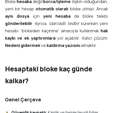
Bloke
hesaba
değil
borca/işleme
ilişkin olduğundan,
yeni bir hesap
otomatik olarak
bloke
olmaz
. Ancak
aynı dosya
için
yeni hesaba
da bloke talebi
gönderilebilir
. Ayrıca,
idari/adli tedbir
sürerken yeni
hesabı “blokeden kaçınma” amacıyla kullanmak
hak
kaybı ve ek yaptırımlara
yol açabilir.
Kalıcı çözüm:
Nedeni gidermek
ve
kaldırma yazısını
almaktır.
Hesaptaki bloke kaç günde
kalkar?
Genel Çerçeve
Güvenlik kaynaklı
: Kimlik ve belge teyidi biter