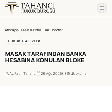
Anasayfa
/
Hukuki Bülten
/
Hukuki Haberler
HUKUKI HABERLER
MASAK TARAFINDAN BANKA
HESABINA KONULAN BLOKE
person
calendar_today
schedule
Av. Fatih Tahancı
26 Ağu 2025
15 dk okuma