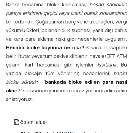
Banka hesabına bloke konulması,
hesap sahibinin
paraya erişimini geçici veya kısmi olarak sınırlandıran
bir tedbirdir. Çoğu zaman borç ve icra süreçleri, vergi
yükümlülükleri, dolandırıcılık şüphesi, yasa dışı bahis
ve kara para aklama riski gibi nedenlerle uygulanır.
Hesaba bloke koyunca ne olur?
Kısaca: hesaptaki
belirli tutar veya tüm bakiye kilitlenir; havale/EFT, ATM
çekimi, kart harcaması gibi işlemler
kısıtlanır
. Bu
yazıda blokajın tüm yönlerini; nedenlerini,
banka
bloke süresi
ni, “
bankada bloke edilen para nasıl
alınır
?” sorusunun yanıtını ve itiraz yollarını adım adım
anlatıyoruz.
summarize
ÖZET BILGI