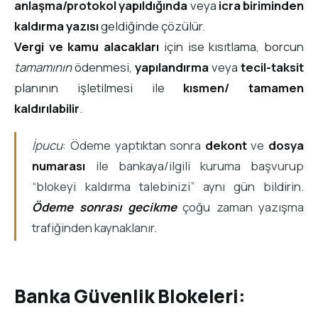
anlaşma/protokol yapıldığında
veya
icra biriminden
kaldırma yazısı
geldiğinde çözülür.
Vergi ve kamu alacakları
için ise kısıtlama, borcun
tamamının
ödenmesi,
yapılandırma
veya
tecil-taksit
planının işletilmesi ile
kısmen/ tamamen
kaldırılabilir
.
İpucu
: Ödeme yaptıktan sonra
dekont
ve
dosya
numarası
ile bankaya/ilgili kuruma başvurup
“blokeyi kaldırma talebinizi” aynı gün bildirin.
Ödeme sonrası gecikme
çoğu zaman yazışma
trafiğinden kaynaklanır.
Banka Güvenlik Blokeleri: