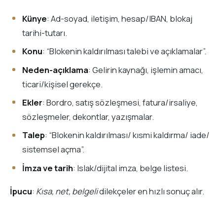
Künye
: Ad-soyad, iletişim, hesap/IBAN, blokaj
tarihi-tutarı.
Konu
: “Blokenin kaldırılması talebi ve açıklamalar”.
Neden-açıklama
: Gelirin kaynağı, işlemin amacı,
ticari/kişisel gerekçe.
Ekler
: Bordro, satış sözleşmesi, fatura/irsaliye,
sözleşmeler, dekontlar, yazışmalar.
Talep
: “Blokenin kaldırılması/ kısmi kaldırma/ iade/
sistemsel açma”.
İmza ve tarih
: Islak/dijital imza, belge listesi.
İpucu
:
Kısa, net, belgeli
dilekçeler en hızlı sonuç alır.