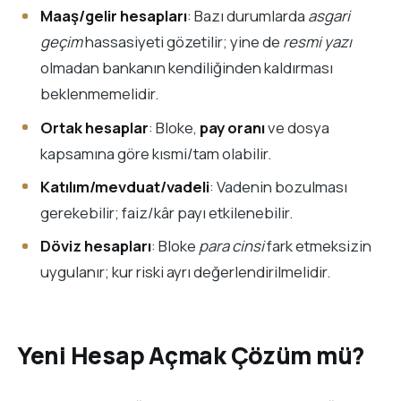
Maaş/gelir hesapları
: Bazı durumlarda
asgari
geçim
hassasiyeti gözetilir; yine de
resmi yazı
olmadan bankanın kendiliğinden kaldırması
beklenmemelidir.
Ortak hesaplar
: Bloke,
pay oranı
ve dosya
kapsamına göre kısmi/tam olabilir.
Katılım/mevduat/vadeli
: Vadenin bozulması
gerekebilir; faiz/kâr payı etkilenebilir.
Döviz hesapları
: Bloke
para cinsi
fark etmeksizin
uygulanır; kur riski ayrı değerlendirilmelidir.
Yeni Hesap Açmak Çözüm mü?