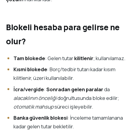
Blokeli hesaba para gelirse ne
olur?
Tam blokede
: Gelen tutar
kilitlenir
; kullanılamaz.
Kısmi blokede
: Borç/tedbir tutarı kadar kısım
kilitlenir, üzeri kullanılabilir.
İcra/vergide
:
Sonradan gelen paralar
da
alacaklının önceliği
doğrultusunda bloke edilir;
otomatik mahsup
süreci işleyebilir.
Banka güvenlik blokesi
: İnceleme tamamlanana
kadar gelen tutar bekletilir.