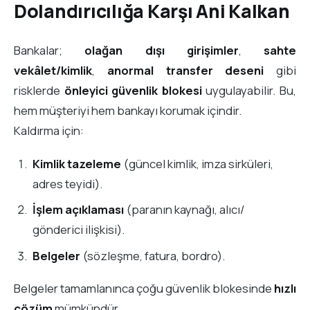
Dolandırıcılığa Karşı Ani Kalkan
Bankalar;
olağan dışı girişimler
,
sahte
vekâlet/kimlik
,
anormal transfer deseni
gibi
risklerde
önleyici güvenlik blokesi
uygulayabilir. Bu,
hem müşteriyi hem bankayı korumak içindir.
Kaldırma için:
Kimlik tazeleme
(güncel kimlik, imza sirküleri,
adres teyidi).
İşlem açıklaması
(paranın kaynağı, alıcı/
gönderici ilişkisi).
Belgeler
(sözleşme, fatura, bordro).
Belgeler tamamlanınca çoğu güvenlik blokesinde
hızlı
çözüm
mümkündür.