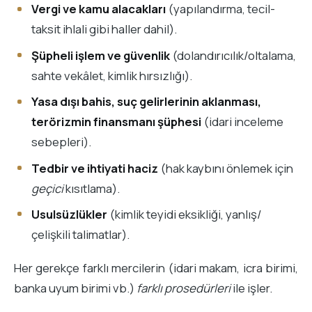
Vergi ve kamu alacakları
(yapılandırma, tecil-
taksit ihlali gibi haller dahil).
Şüpheli işlem ve güvenlik
(dolandırıcılık/oltalama,
sahte vekâlet, kimlik hırsızlığı).
Yasa dışı bahis, suç gelirlerinin aklanması,
terörizmin finansmanı şüphesi
(idari inceleme
sebepleri).
Tedbir ve ihtiyati haciz
(hak kaybını önlemek için
geçici
kısıtlama).
Usulsüzlükler
(kimlik teyidi eksikliği, yanlış/
çelişkili talimatlar).
Her gerekçe farklı mercilerin (idari makam, icra birimi,
banka uyum birimi vb.)
farklı prosedürleri
ile işler.