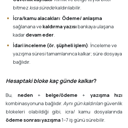
bitmez
kısa sürede
kaldırılabilir.
İcra/kamu alacakları
:
Ödeme/ anlaşma
sağlanana ve
kaldırma yazısı
bankaya ulaşana
kadar
devam eder
.
İdari inceleme (ör. şüpheli işlem)
: İnceleme ve
yazışma süresi tamamlanınca kalkar; süre dosyaya
bağlıdır.
Hesaptaki bloke kaç günde kalkar
?
Bu,
neden
+
belge/ödeme
+
yazışma hızı
kombinasyonuna bağlıdır.
Aynı gün kaldırılan
güvenlik
blokeleri olabildiği gibi, icra/ kamu dosyalarında
ödeme sonrası yazışma
1–7 iş günü sürebilir.