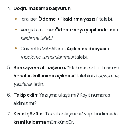
Doğru makama başvurun
:
İcra ise:
Ödeme + “kaldırma yazısı”
talebi.
Vergi/kamu ise:
Ödeme veya yapılandırma
+
kaldırma talebi
.
Güvenlik/MASAK ise:
Açıklama dosyası
+
inceleme tamamlanması
talebi.
Bankaya yazılı başvuru
: “Blokenin kaldırılması ve
hesabın kullanıma açılması
” talebinizi
dekont ve
yazılarla
iletin.
Takip edin
: Yazışma ulaştı mı? Kayıt numarası
aldınız mı?
Kısmi çözüm
: Taksit anlaşması/ yapılandırmada
kısmi kaldırma
mümkündür.