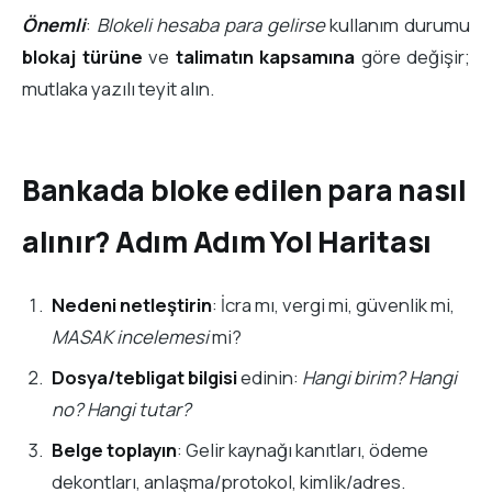
Önemli
:
Blokeli hesaba para gelirse
kullanım durumu
blokaj türüne
ve
talimatın kapsamına
göre değişir;
mutlaka yazılı teyit alın.
Bankada bloke edilen para nasıl
alınır? Adım Adım Yol Haritası
Nedeni netleştirin
: İcra mı, vergi mi, güvenlik mi,
MASAK incelemesi
mi?
Dosya/tebligat bilgisi
edinin:
Hangi birim? Hangi
no? Hangi tutar?
Belge toplayın
: Gelir kaynağı kanıtları, ödeme
dekontları, anlaşma/protokol, kimlik/adres.