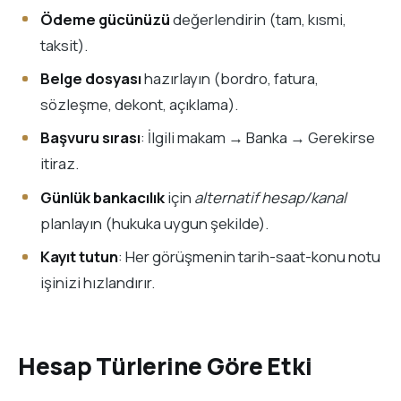
Ödeme gücünüzü
değerlendirin (tam, kısmi,
taksit).
Belge dosyası
hazırlayın (bordro, fatura,
sözleşme, dekont, açıklama).
Başvuru sırası
: İlgili makam → Banka → Gerekirse
itiraz.
Günlük bankacılık
için
alternatif hesap/kanal
planlayın (hukuka uygun şekilde).
Kayıt tutun
: Her görüşmenin tarih-saat-konu notu
işinizi hızlandırır.
Hesap Türlerine Göre Etki