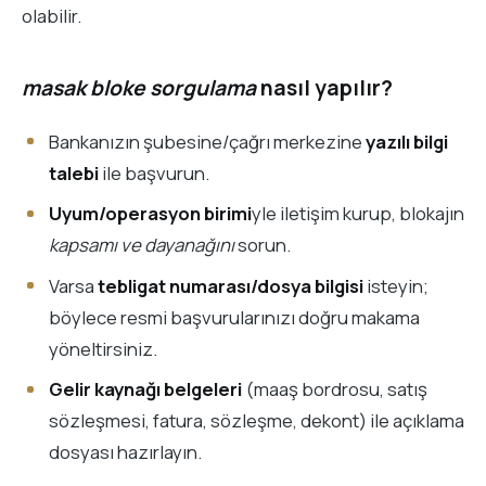
olabilir.
masak bloke sorgulama
nasıl yapılır?
Bankanızın şubesine/çağrı merkezine
yazılı bilgi
talebi
ile başvurun.
Uyum/operasyon birimi
yle iletişim kurup, blokajın
kapsamı ve dayanağını
sorun.
Varsa
tebligat numarası/dosya bilgisi
isteyin;
böylece resmi başvurularınızı doğru makama
yöneltirsiniz.
Gelir kaynağı belgeleri
(maaş bordrosu, satış
sözleşmesi, fatura, sözleşme, dekont) ile açıklama
dosyası hazırlayın.