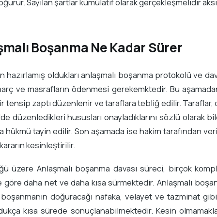
ğurur. Sayılan şartlar kümülatif olarak gerçekleşmelidir ak
şmalı Boşanma Ne Kadar Sürer
ın hazırlamış oldukları anlaşmalı boşanma protokolü ve da
 harç ve masrafların ödenmesi gerekemktedir. Bu aşamadan
ir tensip zaptı düzenlenir ve taraflara tebliğ edilir. Taraf
de düzenledikleri hususları onayladıklarını sözlü olarak b
hükmü tayin edilir. Son aşamada ise hakim tarafından verilm
 kararın kesinleştirilir.
ğü üzere Anlaşmalı boşanma davası süreci, birçok kompl
e göre daha net ve daha kısa sürmektedir. Anlaşmalı boş
boşanmanın doğuracağı nafaka, velayet ve tazminat gibi 
ldukça kısa sürede sonuçlanabilmektedir. Kesin olmamakl