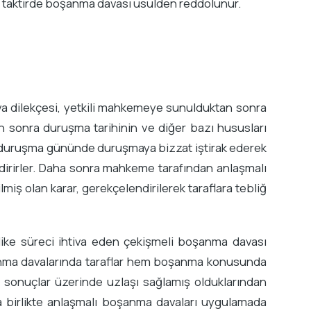
si taktirde boşanma davası usulden reddolunur.
va dilekçesi, yetkili mahkemeye sunulduktan sonra
 sonra duruşma tarihinin ve diğer bazı hususları
lar, duruşma gününde duruşmaya bizzat iştirak ederek
ildirirler. Daha sonra mahkeme tarafından anlaşmalı
iş olan karar, gerekçelendirilerek taraflara tebliğ
ike süreci ihtiva eden çekişmeli boşanma davası
anma davalarında taraflar hem boşanma konusunda
sonuçlar üzerinde uzlaşı sağlamış olduklarından
a birlikte anlaşmalı boşanma davaları uygulamada