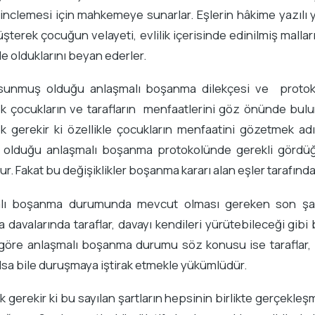
inclemesi için mahkemeye sunarlar. Eşlerin hâkime yazılı 
şterek çocuğun velayeti, evlilik içerisinde edinilmiş mall
de olduklarını beyan ederler.
 sunmuş olduğu anlaşmalı boşanma dilekçesi ve protoko
k çocukların ve tarafların menfaatlerini göz önünde bulu
ek gerekir ki özellikle çocukların menfaatini gözetmek a
olduğu anlaşmalı boşanma protokolünde gerekli gördüğü 
r. Fakat bu değişiklikler boşanma kararı alan eşler tarafında
lı boşanma durumunda mevcut olması gereken son şart 
davalarında taraflar, davayı kendileri yürütebileceği gibi 
göre anlaşmalı boşanma durumu söz konusu ise taraflar, 
lsa bile duruşmaya iştirak etmekle yükümlüdür.
k gerekir ki bu sayılan şartların hepsinin birlikte gerçek