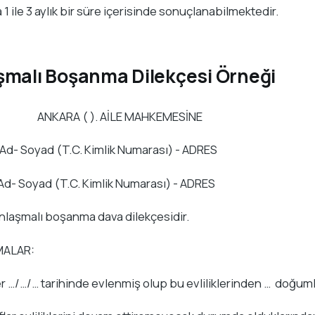
 1 ile 3 aylık bir süre içerisinde sonuçlanabilmektedir.
şmalı Boşanma Dilekçesi Örneği
A ( ). AİLE MAHKEMESİNE
Ad- Soyad (T.C. Kimlik Numarası) - ADRES
Ad- Soyad (T.C. Kimlik Numarası) - ADRES
laşmalı boşanma dava dilekçesidir.
MALAR:
ler …/…/… tarihinde evlenmiş olup bu evliliklerinden … doğuml