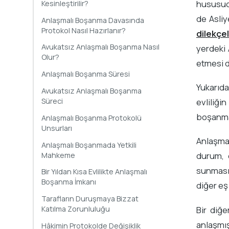
hususudu
Kesinleştirilir?
de Asli
Anlaşmalı Boşanma Davasında
Protokol Nasıl Hazırlanır?
dilekçel
Avukatsız Anlaşmalı Boşanma Nasıl
yerdeki 
Olur?
etmesi d
Anlaşmalı Boşanma Süresi
Yukarıda
Avukatsız Anlaşmalı Boşanma
Süreci
evliliği
boşanma
Anlaşmalı Boşanma Protokolü
Unsurları
Anlaşmal
Anlaşmalı Boşanmada Yetkili
durum, e
Mahkeme
sunmasıd
Bir Yıldan Kısa Evlilikte Anlaşmalı
Boşanma İmkanı
diğer eş
Tarafların Duruşmaya Bizzat
Bir diğe
Katılma Zorunluluğu
anlaşmış
Hâkimin Protokolde Değişiklik