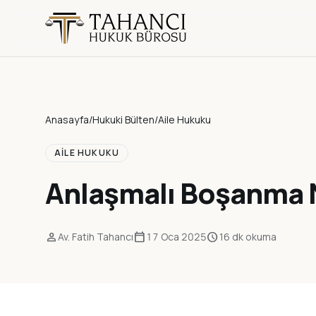
Anasayfa
/
Hukuki Bülten
/
Aile Hukuku
AILE HUKUKU
Anlaşmalı Boşanma N
person
calendar_today
schedule
Av. Fatih Tahancı
17 Oca 2025
16 dk okuma