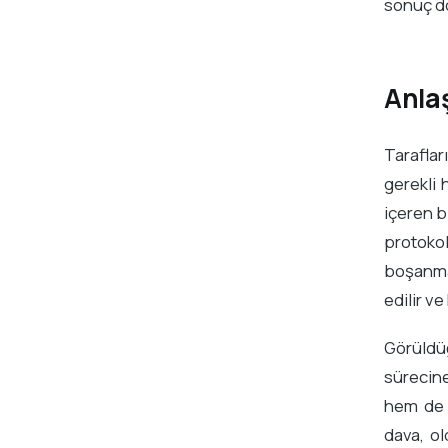
sonuç do
Anla
Taraflar
gerekli
içeren b
protokol
boşanma 
edilir ve
Görüldü
sürecin
hem de 
dava, o