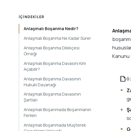
İÇINDEKILER
Anlaşmalı Boşanma Nedir?
Anlaşma
Anlaşmalı Boşanma Ne Kadar Sürer
boşanma
hususlar
Anlaşmalı Boşanma Dilekçesi
Örneği
Kanunu 1
Anlaşmalı Boşanma Davasını Kim
Açabilir?
summarize
Anlaşmalı Boşanma Davasının
Ö
Hukuki Dayanağı
Z
Anlaşmalı Boşanma Davasının
g
Şartları
Ş
Anlaşmalı Boşanmada Boşanmanın
Ferileri
s
Anlaşmalı Boşanmada Müşterek
G
Çocukların Velayeti