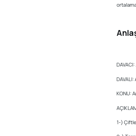
ortalama
Anla
ANKAR
DAVACI: 
DAVALI: 
KONU: An
AÇIKLA
1-) Çift