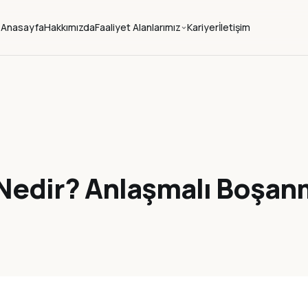
Anasayfa
Hakkımızda
Faaliyet Alanlarımız
Kariyer
İletişim
edir? Anlaşmalı Boşanm