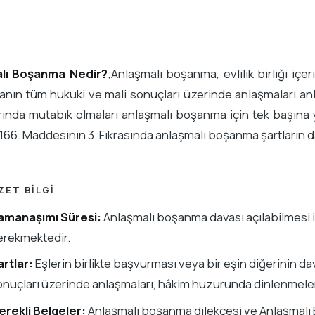
lı Boşanma Nedir?
;Anlaşmalı boşanma, evlilik birliği içe
nın tüm hukuki ve mali sonuçları üzerinde anlaşmaları an
ında mutabık olmaları anlaşmalı boşanma için tek başına ye
66. Maddesinin 3. Fıkrasında anlaşmalı boşanma şartların 
ZET BILGI
amanaşımı Süresi:
Anlaşmalı boşanma davası açılabilmesi içi
erekmektedir.
artlar:
Eşlerin birlikte başvurması veya bir eşin diğerinin d
onuçları üzerinde anlaşmaları, hâkim huzurunda dinlenmele
erekli Belgeler:
Anlaşmalı boşanma dilekçesi ve Anlaşmalı