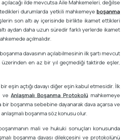
çılacağı ilde mevcutsa Aile Mahkemeleri, değilse
stedikleri durumlarda yetkili mahkemeye
boşanma
rin son altı ay içerisinde birlikte ikamet ettikleri
ltı aydan daha uzun süredir farklı yerlerde ikamet
mahkemede açılmalıdır.
boşanma davasının açılabilmesinin ilk şartı mevcut
ın üzerinden en az bir yıl geçmediği taktirde eşler,
ir eşin açtığı davayı diğer eşin kabul etmesidir. İlk
yi ve
Anlaşmalı Boşanma Protokolü
mahkemeye
şka bir boşanma sebebine dayanarak dava açarsa ve
da anlaşmalı boşanma söz konusu olur.
in, boşanmanın mali ve hukuki sonuçları konusunda
nlaşmalı boşanma davası dilekçesini ve protokolünü