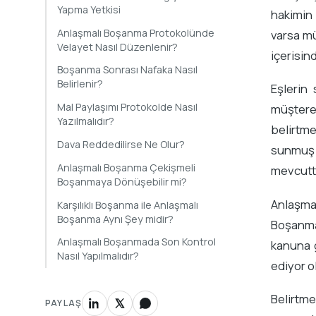
Yapma Yetkisi
hakimin 
Anlaşmalı Boşanma Protokolünde
varsa mü
Velayet Nasıl Düzenlenir?
içerisin
Boşanma Sonrası Nafaka Nasıl
Belirlenir?
Eşlerin
Mal Paylaşımı Protokolde Nasıl
müştere
Yazılmalıdır?
belirtm
Dava Reddedilirse Ne Olur?
sunmuş 
Anlaşmalı Boşanma Çekişmeli
mevcuttu
Boşanmaya Dönüşebilir mi?
Anlaşma
Karşılıklı Boşanma ile Anlaşmalı
Boşanma Aynı Şey midir?
Boşanma 
Anlaşmalı Boşanmada Son Kontrol
kanuna 
Nasıl Yapılmalıdır?
ediyor o
Belirtme
PAYLAŞ