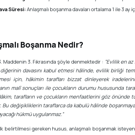
ava Süresi:
Anlaşmalı boşanma davaları ortalama 1 ile 3 ay 
şmalı Boşanma Nedir?
. Maddenin 3. Fıkrasında şöyle denmektedir :
”Evlilik en az
 diğerinin davasını kabul etmesi hâlinde, evlilik birliği te
lmesi için, hâkimin tarafları bizzat dinleyerek iradeler
nın malî sonuçları ile çocukların durumu hususunda tara
 Hâkim, tarafların ve çocukların menfaatlerini göz önünde 
r. Bu değişikliklerin taraflarca da kabulü hâlinde boşanmaya
yacağı hükmü uygulanmaz.”
lk belirtilmesi gereken husus, anlaşmalı boşanmak isteye