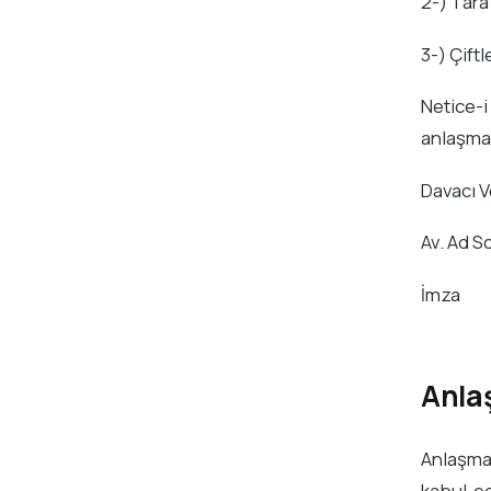
2-) Tara
3-) Çift
Netice-i
anlaşmas
Davacı Ve
Av. Ad S
İmza
Anla
Anlaşma
kabul ed