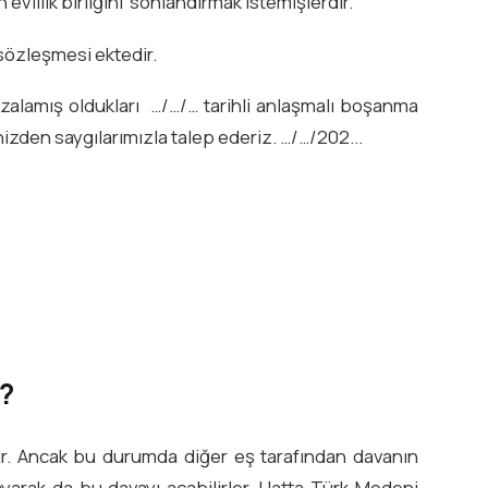
evlilik birliğini sonlandırmak istemişlerdir.
 sözleşmesi ektedir.
mzalamış oldukları …/…/… tarihli anlaşmalı boşanma
den saygılarımızla talep ederiz. …/…/202...
?
ir. Ancak bu durumda diğer eş tarafından davanın
layarak da bu davayı açabilirler. Hatta Türk Medeni