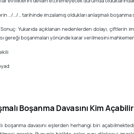
flar evliliklerini devam ettiremeyecek durumda olduklarından 
lerin …/…/… tarihinde imzalamış oldukları anlaşmalı boşanma
 Sonuç: Yukarıda açıklanan nedenlerden dolayı, çiftlerin i
ı gereği boşanmaları yönünde karar verilmesini mahkemeniz
kili
oyad
şmalı Boşanma Davasını Kim Açabilir
lı boşanma davasını eşlerden herhangi biri açabilmekted
ilmesi gerekir. Bununla birlikte eşler aynı dilekçeyi imza