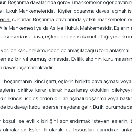
r. Boşanma davalarında görevli mahkemeler eğer davanın a
ye Hukuk Mahkemeleridir. Kişiler boşanma davası açmak i
erini
sunarlar. Boşanma davalarında yetkili mahkemeler, eşle
Aile Mahkemesi ya da Asliye Hukuk Mahkemesidir. Eşlerin a
urumunda ise dava, eşlerden birinin ikamet ettiği yerdeki 
 verilen kanun hükmünden de anlaşılacağı üzere anlaşmalı 
n en az bir yıl sürmüş olmasıdır. Evlilik akdinin kurulmasın
 davası açamamaktadır.
ı boşanmanın ikinci şartı, eşlerin birlikte dava açması veya b
şlerin birlikte karar alarak hazırlamış oldukları dilekçe
ır. İkincisi ise eşlerden biri anlaşmalı boşanma veya ba
 de bu davayı kabul ederse meydana gelir. Bu iki durumda 
r koşul ise evlilik birliğini sonlandırmak isteyen eşler
 olmalarıdır. Eşler ilk olarak, bu hususları barındıran a