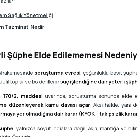
azılar:
m Sağlık Yönetmeliği
m Tazminatı Nedir
rli Şüphe Elde Edilememesi Nedeniy
uhakemesinde
soruşturma evresi
, çoğunlukla basit şüphe
elil toplar ve bu delillerin
suç işlendiğine dair yeterli şüp
n 170/2. maddesi
uyarınca, soruşturma sonunda elde ed
ame düzenleyerek kamu davası açar
. Aksi hâlde, yani d
maya yer olmadığına dair karar (KYOK – takipsizlik karar
 şüphe
, yalnızca soyut iddialara değil, akla, mantığa ve bi