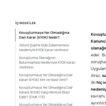
İÇINDEKILER
Kovuşturmaya Yer Olmadığına
Kovuştu
Dair Karar (KYOK) Nedir?
Kanunu
Yeterli Şüphe Elde Edilememesi
olanağın
Nedeniyle KYOK Kararı Verilmesi
eder. B
Kovuşturma Olanağının
soruştu
Bulunmaması Nedeniyle KYOK Kararı
Verilmesi
Uygula
Kovuşturmaya Yer Olmadığına Dair
itiraz,
su
Kararı (KYOK) Kim ve Nasıl Verir?
ilki
hiç 
Kovuşturmaya Yer Olmadığına Dair
nedeniy
Karara (KYOK) Karşı Nereye İtiraz
kavramı
Edilir? (CMK 173)
ayrıntılı
Kovuşturmaya Yer Olmadığına Dair