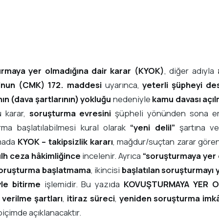
rmaya yer olmadığına dair karar (KYOK)
, diğer adıyla
’nun (CMK) 172. maddesi
uyarınca,
yeterli şüpheyi de
ın (dava şartlarının) yokluğu
nedeniyle
kamu davası açı
u karar,
soruşturma evresini
şüpheli yönünden sona er
rma başlatılabilmesi kural olarak
“yeni delil”
şartına v
mada
KYOK – takipsizlik kararı
, mağdur/suçtan zarar göre
lh ceza hâkimliğince
incelenir. Ayrıca
“soruşturmaya yer 
soruşturma başlatmama
, ikincisi
başlatılan soruşturmayı y
le bitirme
işlemidir. Bu yazıda
KOVUŞTURMAYA YER OL
,
verilme şartları
,
itiraz süreci
,
yeniden soruşturma imk
 biçimde açıklanacaktır.