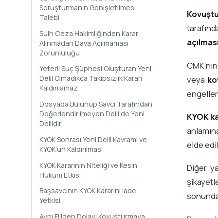
Soruşturmanın Genişletilmesi
Kovuştu
Talebi
tarafın
Sulh Ceza Hakimliğinden Karar
açılmas
Alınmadan Dava Açılmaması
Zorunluluğu
CMK’nı
Yeterli Suç Şüphesi Oluşturan Yeni
Delil Olmadıkça Takipsizlik Kararı
veya
ko
Kaldırılamaz
engeller
Dosyada Bulunup Savcı Tarafından
Değerlendirilmeyen Delil de Yeni
KYOK ka
Delildir
anlamına
KYOK Sonrası Yeni Delil Kavramı ve
elde edi
KYOK’un Kaldırılması
KYOK Kararının Niteliği ve Kesin
Diğer y
Hüküm Etkisi
şikayetl
Başsavcının KYOK Kararını İade
sonunda 
Yetkisi
Aynı Fiilden Dolayı Kovuşturmaya