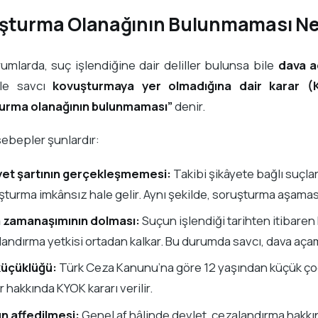
şturma Olanağının Bulunmaması Ned
umlarda, suç işlendiğine dair deliller bulunsa bile
dava a
yle savcı
kovuşturmaya yer olmadığına dair karar (KY
urma olanağının bulunmaması”
denir.
sebepler şunlardır:
yet şartının gerçekleşmemesi:
Takibi şikâyete bağlı suçla
turma imkânsız hale gelir. Aynı şekilde, soruşturma aşamasın
 zamanaşımının dolması:
Suçun işlendiği tarihten itibare
andırma yetkisi ortadan kalkar. Bu durumda savcı, dava açama
küçüklüğü:
Türk Ceza Kanunu’na göre 12 yaşından küçük çoc
er hakkında KYOK kararı verilir.
n affedilmesi:
Genel af hâlinde devlet, cezalandırma hakk