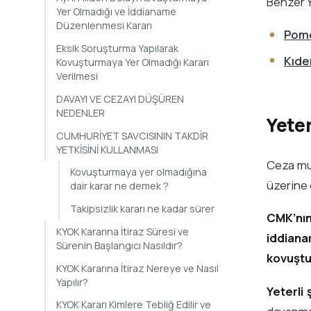
Benzer Y
Yer Olmadığı ve İddianame
Düzenlenmesi Kararı
Pome
Eksik Soruşturma Yapılarak
Kıde
Kovuşturmaya Yer Olmadığı Kararı
Verilmesi
DAVAYI VE CEZAYI DÜŞÜREN
NEDENLER
Yete
CUMHURİYET SAVCISININ TAKDİR
YETKİSİNİ KULLANMASI
Ceza m
Kovuşturmaya yer olmadığına
üzerine d
dair karar ne demek ?
Takipsizlik kararı ne kadar sürer
CMK’nı
KYOK Kararına İtiraz Süresi ve
iddian
Sürenin Başlangıcı Nasıldır?
kovuştur
KYOK Kararına İtiraz Nereye ve Nasıl
Yapılır?
Yeterli
KYOK Kararı Kimlere Tebliğ Edilir ve