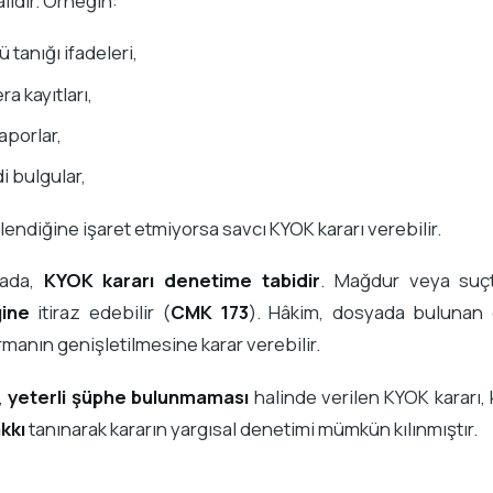
ıdır. Örneğin:
 tanığı ifadeleri,
a kayıtları,
raporlar,
 bulgular,
lendiğine işaret etmiyorsa savcı KYOK kararı verebilir.
tada,
KYOK kararı denetime tabidir
. Mağdur veya suçt
ğine
itiraz edebilir (
CMK 173
). Hâkim, dosyada bulunan d
manın genişletilmesine karar verebilir.
,
yeterli şüphe bulunmaması
halinde verilen KYOK kararı,
akkı
tanınarak kararın yargısal denetimi mümkün kılınmıştır.