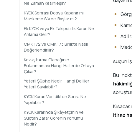
dayanmal
Ne Zaman Kesinleşir?
KYOK Sonrası Dosya Kapanır mı,
Görgü
Mahkeme Süreci Başlar mı?
Kamer
Ek KYOK veya Ek Takipsizlik Kararı Ne
Anlama Gelir?
Adli 
CMK 172 ve CMK 173 Birlikte Nasıl
Maddi
Değerlendirilir?
Kovuşturma Olanağının
suçun iş
Bulunmaması Hangi Hallerde Ortaya
Çıkar?
Bu nok
Yeterli Şüphe Nedir, Hangi Deliller
hâkimli
Yeterli Sayılabilir?
soruştur
KYOK Kararı Verildikten Sonra Ne
Yapılabilir?
Kısacası
KYOK Kararında Şikâyetçinin ve
itiraz h
Suçtan Zarar Görenin Konumu
Nedir?