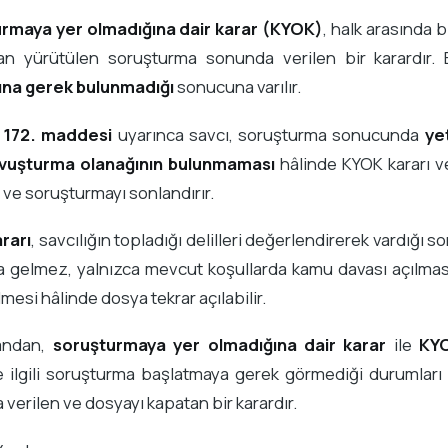
rmaya yer olmadığına dair karar (KYOK)
, halk arasında b
dan yürütülen soruşturma sonunda verilen bir karardır.
ına gerek bulunmadığı
sonucuna varılır.
n
172. maddesi
uyarınca savcı, soruşturma sonucunda
ye
vuşturma olanağının bulunmaması
hâlinde KYOK kararı v
 ve soruşturmayı sonlandırır.
rarı
, savcılığın topladığı delilleri değerlendirerek vardığı 
 gelmez, yalnızca mevcut koşullarda kamu davası açılmasın
lmesi hâlinde dosya tekrar açılabilir.
andan,
soruşturmaya yer olmadığına dair karar
ile
KYO
e ilgili soruşturma başlatmaya gerek görmediği durumları
verilen ve dosyayı kapatan bir karardır.