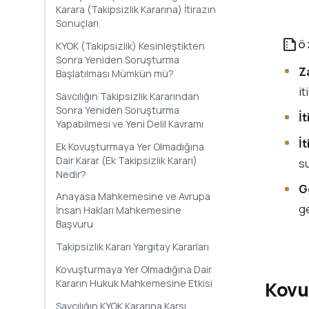
Karara (Takipsizlik Kararına) İtirazın
Sonuçları
summarize
Ö
KYOK (Takipsizlik) Kesinleştikten
Sonra Yeniden Soruşturma
Z
Başlatılması Mümkün mü?
i
Savcılığın Takipsizlik Kararından
Sonra Yeniden Soruşturma
İt
Yapabilmesi ve Yeni Delil Kavramı
İt
Ek Kovuşturmaya Yer Olmadığına
Dair Karar (Ek Takipsizlik Kararı)
su
Nedir?
G
Anayasa Mahkemesine ve Avrupa
ge
İnsan Hakları Mahkemesine
Başvuru
Takipsizlik Kararı Yargıtay Kararları
Kovuşturmaya Yer Olmadığına Dair
Kararın Hukuk Mahkemesine Etkisi
Kovu
Savcılığın KYOK Kararına Karşı