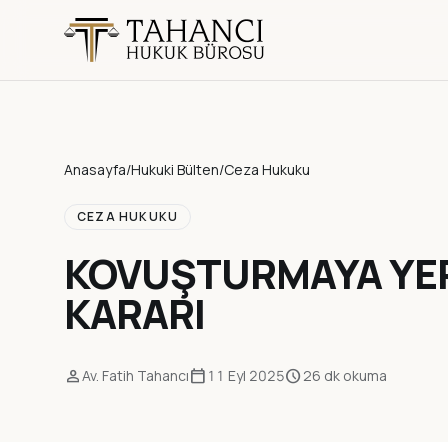
Anasayfa
/
Hukuki Bülten
/
Ceza Hukuku
CEZA HUKUKU
KOVUŞTURMAYA YER 
KARARI
person
calendar_today
schedule
Av. Fatih Tahancı
11 Eyl 2025
26 dk okuma