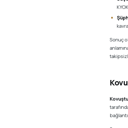
KYOK 
Şüph
kavra
Sonuç o
anlamına
takipsizl
Kovu
Kovuştu
tarafınd
bağlantı