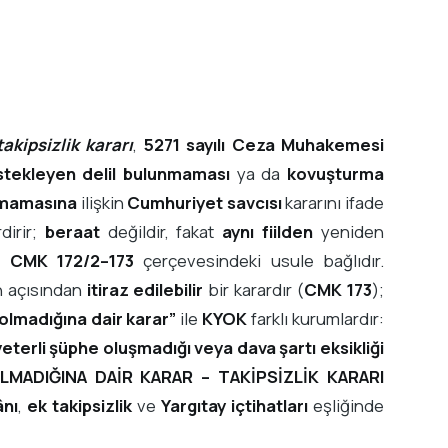
takipsizlik kararı
,
5271 sayılı Ceza Muhakemesi
stekleyen delil bulunmaması
ya da
kovuşturma
lmamasına
ilişkin
Cumhuriyet savcısı
kararını ifade
dirir;
beraat
değildir, fakat
aynı fiilden
yeniden
e
CMK 172/2–173
çerçevesindeki usule bağlıdır.
n açısından
itiraz edilebilir
bir karardır (
CMK 173
);
olmadığına dair karar”
ile
KYOK
farklı kurumlardır:
eterli şüphe oluşmadığı veya dava şartı eksikliği
MADIĞINA DAİR KARAR – TAKİPSİZLİK KARARI
ânı
,
ek takipsizlik
ve
Yargıtay içtihatları
eşliğinde