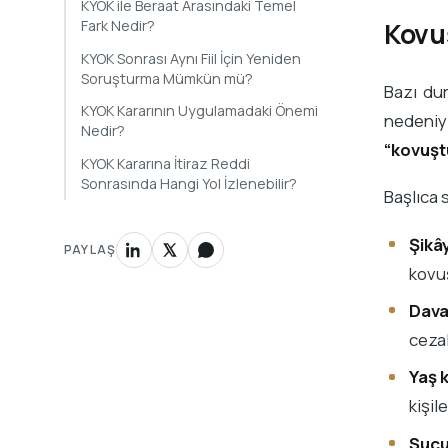
KYOK ile Beraat Arasındaki Temel
Fark Nedir?
Kovu
KYOK Sonrası Aynı Fiil İçin Yeniden
Soruşturma Mümkün mü?
Bazı dur
KYOK Kararının Uygulamadaki Önemi
nedeni
Nedir?
“kovuşt
KYOK Kararına İtiraz Reddi
Sonrasında Hangi Yol İzlenebilir?
Başlıca 
Şikâ
PAYLAŞ
kovuş
Dava
cezal
Yaş 
kişil
Suçu