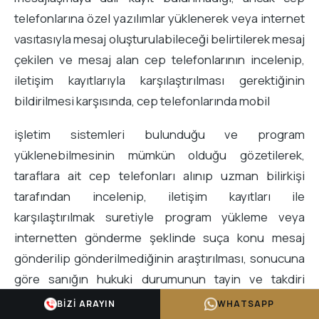
telefonlarına özel yazılımlar yüklenerek veya internet
vasıtasıyla mesaj oluşturulabileceği belirtilerek mesaj
çekilen ve mesaj alan cep telefonlarının incelenip,
iletişim kayıtlarıyla karşılaştırılması gerektiğinin
bildirilmesi karşısında, cep telefonlarında mobil
işletim sistemleri bulunduğu ve program
yüklenebilmesinin mümkün olduğu gözetilerek,
taraflara ait cep telefonları alınıp uzman bilirkişi
tarafından incelenip, iletişim kayıtları ile
karşılaştırılmak suretiyle program yükleme veya
internetten gönderme şeklinde suça konu mesaj
gönderilip gönderilmediğinin araştırılması, sonucuna
göre sanığın hukuki durumunun tayin ve takdiri
gerekirken, cep telefonlarının “bilişim sistemine
BIZI ARAYIN
WHATSAPP