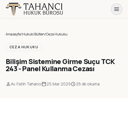
Anasayfa
/
Hukuki Bülten
/
Ceza Hukuku
CEZA HUKUKU
Bilişim Sistemine Girme Suçu TCK
243 - Panel Kullanma Cezası
person
calendar_today
schedule
Av. Fatih Tahancı
25 Mar 2025
25 dk okuma